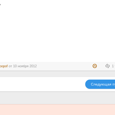
?
-popof
от
10 ноября 2012
1 
Следующая п