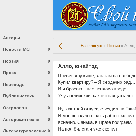
Авторы
На главную
»
Поэзия
» Алло,
Новости МСП
0
Поэзия
0
Алло, юнайтэд
Проза
0
Привет, дружище, как там на свободе
Купил квартиру? – Я сердечно рад…
Переводы
0
И я бросаю... все неплохо вроде,
Учу английский, как пятнадцать лет 
Публицистика
0
Острослов
0
Ну, как твой отпуск, съездил на Гава
И мне не скучно: пять работ смени
Авторская песня
0
Конечно, Санька, в Праге поиграем,
На пол билета я уже скопил
Литературоведение
0