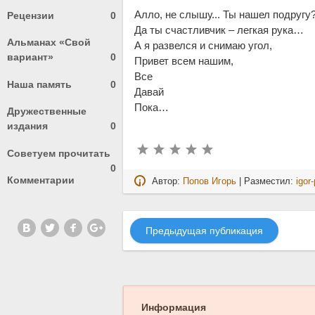
Алло, не слышу... Ты нашел подругу
Рецензии
0
Да ты счастливчик – легкая рука…
Альманах «Свой
А я развелся и снимаю угол,
вариант»
0
Привет всем нашим,
Все
Наша память
0
Давай
Пока…
Дружественные
издания
0
Советуем прочитать
0
Комментарии
Автор:
Попов Игорь
| Разместил:
igor
Предыдущая публикация
Информация