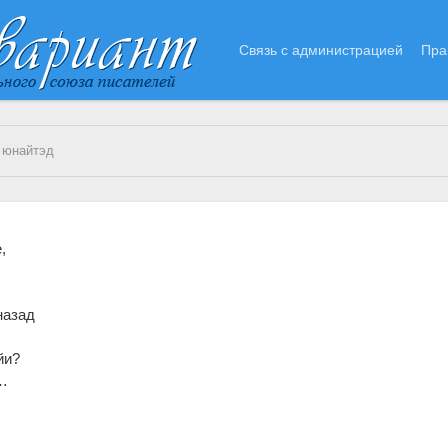
Связь с администрацией
Пра
 юнайтэд
,
назад
йи?
л…