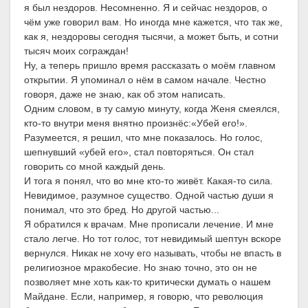
я был нездоров. Несомненно. Я и сейчас нездоров, о
чём уже говорил вам. Но иногда мне кажется, что так же,
как я, нездоровы сегодня тысячи, а может быть, и сотни
тысяч моих сограждан!
Ну, а теперь пришло время рассказать о моём главном
открытии. Я упоминал о нём в самом начале. Честно
говоря, даже не знаю, как об этом написать.
Одним словом, в ту самую минуту, когда Женя смеялся,
кто-то внутри меня внятно произнёс:«Убей его!».
Разумеется, я решил, что мне показалось. Но голос,
шепнувший «убей его», стал повторяться. Он стал
говорить со мной каждый день.
И тога я понял, что во мне кто-то живёт. Какая-то сила.
Невидимое, разумное существо. Одной частью души я
понимал, что это бред. Но другой частью...
Я обратился к врачам. Мне прописали лечение. И мне
стало легче. Но тот голос, тот невидимый шептун вскоре
вернулся. Никак не хочу его называть, чтобы не впасть в
религиозное мракобесие. Но знаю точно, это он не
позволяет мне хоть как-то критически думать о нашем
Майдане. Если, например, я говорю, что революция