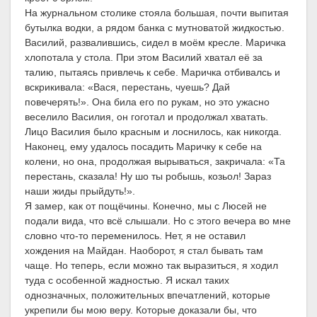
На журнальном столике стояла большая, почти выпитая
бутылка водки, а рядом банка с мутноватой жидкостью.
Василий, развалившись, сидел в моём кресле. Маричка
хлопотала у стола. При этом Василий хватал её за
талию, пытаясь привлечь к себе. Маричка отбивалсь и
вскрикивала: «Вася, перестань, чуешь? Дай
повечерять!». Она била его по рукам, но это ужасно
веселило Василия, он гоготал и продолжал хватать.
Лицо Василия было красным и лоснилось, как никогда.
Наконец, ему удалось посадить Маричку к себе на
колени, но она, продолжая вырываться, закричала: «Та
перестань, сказала! Ну шо ты робышь, козьол! Зараз
наши жиды прыйдуть!».
Я замер, как от пощёчины. Конечно, мы с Люсей не
подали вида, что всё слышали. Но с этого вечера во мне
словно что-то переменилось. Нет, я не оставил
хождения на Майдан. Наоборот, я стал бывать там
чаще. Но теперь, если можно так выразиться, я ходил
туда с особенной жадностью. Я искал таких
однозначных, положительных впечатлений, которые
укрепили бы мою веру. Которые доказали бы, что