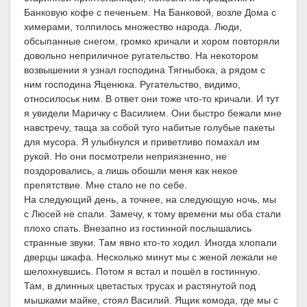
Банковую кофе с печеньем. На Банковой, возле Дома с
химерами, толпилось множество народа. Люди,
обсыпанные снегом, громко кричали и хором повторяли
довольно неприличное ругательство. На некотором
возвышении я узнал господина Тягныбока, а рядом с
ним господина Яценюка. Ругательство, видимо,
относилоськ ним. В ответ они тоже что-то кричали. И тут
я увидели Маричку с Василием. Они быстро бежали мне
навстречу, таща за собой туго набитые голубые пакеты
для мусора. Я улыбнулся и приветливо помахал им
рукой. Но они посмотрели неприязненно, не
поздоровались, а лишь обошли меня как некое
препятствие. Мне стало не по себе.
На следующий день, а точнее, на следующую ночь, мы
с Люсей не спали. Замечу, к тому времени мы оба стали
плохо спать. Внезапно из гостинной послышались
странные звуки. Там явно кто-то ходил. Иногда хлопали
дверцы шкафа. Несколько минут мы с женой лежали не
шелохнувшись. Потом я встал и пошёл в гостинную.
Там, в длинных цветастых трусах и растянутой под
мышками майке, стоял Василий. Ящик комода, где мы с