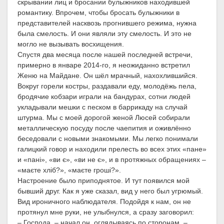
скрывании лиц и бросании булыжников находившей
романтику. Впрочем, чтобы бросать булыжники в
представителей насквозь прогнившего режима, нужна
была смелость. И они являли эту смелость. И это не
могло не вызывать восхищения.
Спустя два месяца после нашей последней встречи,
примерно в январе 2014-го, я неожиданно встретил
Женю на Майдане. Он шёл мрачный, нахохлившийся.
Вокруг горели костры, раздавали еду, молодёжь пела,
бродячие кобзари играли на бандурах, сотни людей
укладывали мешки с песком в баррикаду на случай
штурма. Мы с моей дорогой женой Люсей собирали
металлическую посуду после чаепития и оживлённо
беседовали с новыми знакомыми. Мы легко понимали
галицкий говор и находили прелесть во всех этих «пане»
и «пані», «ви є», «ви не є», и в протяжных обращениях –
«маєте хліб?», «маєте гроші?».
Настроение было приподнятое. И тут появился мой
бывший друг. Как я уже сказал, вид у него был угрюмый.
Вид ироничного наблюдателя. Подойдя к нам, он не
протянул мне руки, не улыбнулся, а сразу заговорил:
– Господа, – начал он, оглядываясь по сторонам. –