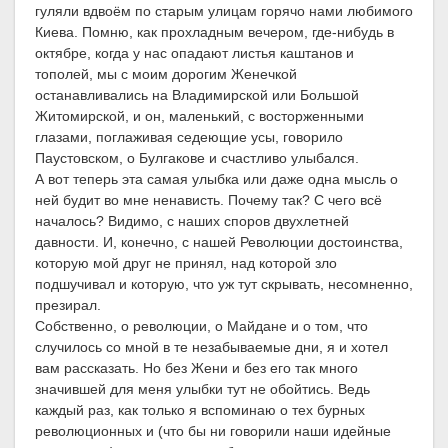
гуляли вдвоём по старым улицам горячо нами любимого
Киева. Помню, как прохладным вечером, где-нибудь в
октябре, когда у нас опадают листья каштанов и
тополей, мы с моим дорогим Женечкой
останавливались на Владимирской или Большой
Житомирской, и он, маленький, с восторженными
глазами, поглаживая седеющие усы, говорило
Паустовском, о Булгакове и счастливо улыбался.
А вот теперь эта самая улыбка или даже одна мысль о
ней будит во мне ненависть. Почему так? С чего всё
началось? Видимо, с наших споров двухлетней
давности. И, конечно, с нашей Революции достоинства,
которую мой друг не принял, над которой зло
подшучивал и которую, что уж тут скрывать, несомненно,
презирал.
Собственно, о революции, о Майдане и о том, что
случилось со мной в те незабываемые дни, я и хотел
вам рассказать. Но без Жени и без его так много
значившей для меня улыбки тут не обойтись. Ведь
каждый раз, как только я вспоминаю о тех бурных
революционных и (что бы ни говорили наши идейные