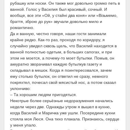
рубашку или носки. Он также мог довольно громко петь в
ванной. Голос у Василия был красивый, сочный. И
вообще, все эти «Ой, у стайні два коня» или «Візьмемо,
браття, зброю до рук» звучали довольно мило и
романтично.
Да и ванную, честно говоря, наши гости занимали
крайне редко. Как-то раз, проходя по коридору, я
случайно увидел сквозь щель, что Василий находится в
ванной полностью одетым, в больших сапогах, и при
этом не моется, а почему-то моет бутылки. Помыв, он
аккуратно зворачивал каждую бутылкув газету и
складывал в мешок. Когда я поинтересовался, зачем
ему столько бутылок, он ответил не сразу, немного
покряхтел, почесал свой мясистый нос, а потом сказал
уклончиво:
– Та хорошим людям пригодяться.
Некотрые более серьёзные недоразумения начались
недели через две. Однажды утром я вышел в кухню,
когда Василий и Маричка уже ушли. Посередине кухни
стояла моя Люся. Она тихо плакала. Признаюсь, сердце
у меня упало.