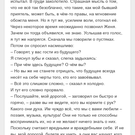
испытал. В груди заколотило. Страшная мысль о том,
что не всё так безоблачно, что такие, как мой бывший
приятель, может быть, в чём-то правы, на мгновение
обожгла меня. Но я тут же, усилием воли, отогнал её.
Через некоторое время неожиданно позвонил Женя.
Зачем он тогда объявился, не знаю. Услышав его голос,
я тут же напрягся. Сначала мы говорили о пустяках.
Потом он спросил насмешливо:
– Говорят, у вас гости из будущего?
Я стиснул зубы и сказал, слегка задыхаясь:
– При чём здесь будущее? О чём вы?
– Но вы же не станете отрицать, что будущее всегда
несёт на себе черты того, кто его завоёвывал.
– Всё это слишком сложно, – сказал я холодно.
И тут его словно прорвало.
– Послушайте, мой дорогой, – заговорил он быстро и
горячо, – разве вы не видите, кого вы кормите с рук?
Какого они духа. Им чуждо всё, что мы с вами любили –
поэзия, музыка, культура! Они не только не способны
воспринимать их, но и не желают ничего знать о них.
Поскольку считают вредными и враждебными себе. И не
вы, мой дорогой, будете их учить, а они вас научат, кого