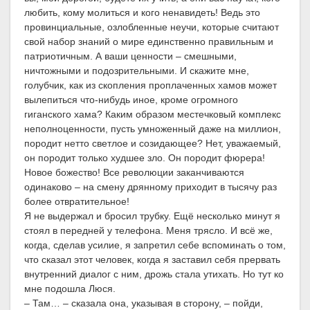
любить, кому молиться и кого ненавидеть! Ведь это
провинциальные, озлобленные неучи, которые считают
свой набор знаний о мире единственно правильным и
патриотичным. А ваши ценности – смешными,
ничтожными и подозрительными. И скажите мне,
голубчик, как из скопления проплаченных хамов может
вылепиться что-нибудь иное, кроме огромного
гиганского хама? Каким образом местечковый комплекс
неполноценности, пусть умноженный даже на миллион,
породит нетто светлое и созидающее? Нет, уважаемый,
он породит только худшее зло. Он породит фюрера!
Новое божество! Все революции заканчиваются
одинаково – на смену дрянному приходит в тысячу раз
более отвратительное!
Я не выдержал и бросил трубку. Ещё несколько минут я
стоял в передней у телефона. Меня трясло. И всё же,
когда, сделав усилие, я запретил себе вспоминать о том,
что сказал этот человек, когда я заставил себя прервать
внутренний диалог с ним, дрожь стала утихать. Но тут ко
мне подошла Люся.
– Там… – сказала она, указывая в сторону, – пойди,