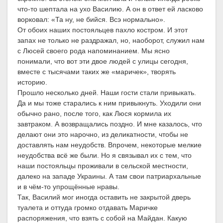
что-то шептала на ухо Василию. А он в ответ ей ласково
ворковал: «Та ну, не бийся. Всэ нормально».
От обоих наших постояльцев пахло костром. И этот
запах не только не раздражал, но, наоборот, служил нам
с Люсей своего рода напоминанием. Мы ясно
понимали, что вот эти двое людей с улицы сегодня,
вместе с тысячами таких же «маричек», творять
историю.
Прошло несколько дней. Наши гости стали привыкать.
Да и мы тоже старались к ним привыкнуть. Уходили они
обычно рано, после того, как Люся кормила их
завтраком. А возвращались поздно. И мне казалось, что
делают они это нарочно, из деликатности, чтобы не
доставлять нам неудобств. Впрочем, некоторые мелкие
неудобства всё же были. Но я связывал их с тем, что
наши постояльцы проживали в сельской местности,
далеко на западе Украины. А там свои патриархальные
и в чём-то упрощённые нравы.
Так, Василий мог иногда оставить не закрытой дверь
туалета и оттуда громко отдавать Маричке
распоряжения, что взять с собой на Майдан. Какую