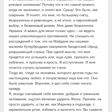
роковое хихикание! Потому что в тот самый момент,
когда он захихикал, я понял всё. Сразу! Это было, как
озарение. Я понял, что мне, по большому счёту,
безразличны и революция, и её итоги, и европейский
выбор, и безвизовый режим. Мне даже безралична
Украина. А важно для меня только одно – не видеть
наших ухмыляющихся противников. Не слышать их
рассуждений о том, что на Майдане мы нашими
жалкими бутербродами накормили бандитский сброд,
разрушающий страну. При одной мысли, что мне
придётся это услышать или, ещё хуже, признать это
публично, я прихожу в ярость. В исступление. И мне
хочется стучать кулаками по стене.
Тогда же, глядя на человека, которого долгие годы по-
настоящему любил, я почувствовал ещё кое-что. Оно
было ужасным. Впрочем, я дал себе слово писать
правду.
Я, всегда считавший себя мягким, добрым и гуманным
человеком, ощутил желание ударить Женю. Причём, не
просто ударить, а так же, как Маричка в подъезде, с
икривлённым ртом, избивать и калечить его. Вы скажете,