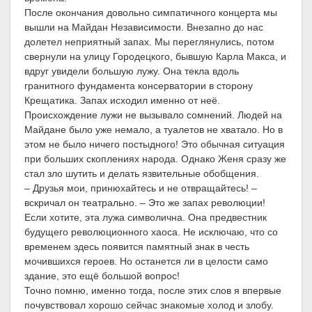
После окончания довольно симпатичного концерта мы
вышли на Майдан Независимости. Внезапно до нас
долетел неприятный запах. Мы переглянулись, потом
свернули на улицу Городецкого, бывшую Карла Макса, и
вдруг увидели большую лужу. Она текла вдоль
гранитного фундамента консерватории в сторону
Крещатика. Запах исходил именно от неё.
Происхождение лужи не вызывало сомнений. Людей на
Майдане было уже немало, а туалетов не хватало. Но в
этом не было ничего постыдного! Это обычная ситуация
при больших скоплениях народа. Однако Женя сразу же
стал зло шутить и делать язвительные обобщения.
– Друзья мои, принюхайтесь и не отвращайтесь! –
вскричал он театрально. – Это же запах революции!
Если хотите, эта лужа символична. Она предвестник
будущего революционного хаоса. Не исключаю, что со
временем здесь появится памятный знак в честь
мочившихся героев. Но останется ли в целости само
здание, это ещё большой вопрос!
Точно помню, именно тогда, после этих слов я впервые
почувствовал хорошо сейчас знакомые холод и злобу.