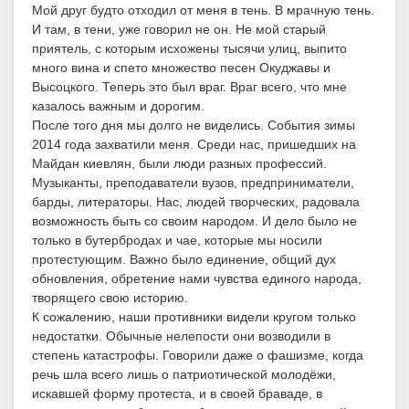
Мой друг будто отходил от меня в тень. В мрачную тень.
И там, в тени, уже говорил не он. Не мой старый
приятель, с которым исхожены тысячи улиц, выпито
много вина и спето множество песен Окуджавы и
Высоцкого. Теперь это был враг. Враг всего, что мне
казалось важным и дорогим.
После того дня мы долго не виделись. События зимы
2014 года захватили меня. Среди нас, пришедших на
Майдан киевлян, были люди разных профессий.
Музыканты, преподаватели вузов, предприниматели,
барды, литераторы. Нас, людей творческих, радовала
возможность быть со своим народом. И дело было не
только в бутербродах и чае, которые мы носили
протестующим. Важно было единение, общий дух
обновления, обретение нами чувства единого народа,
творящего свою историю.
К сожалению, наши противники видели кругом только
недостатки. Обычные нелепости они возводили в
степень катастрофы. Говорили даже о фашизме, когда
речь шла всего лишь о патриотической молодёжи,
искавшей форму протеста, и в своей браваде, в