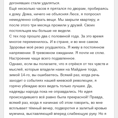
догонявших стали удаляться.
Ещё несколько часов я прятался по дворам, пробираясь
к дому. Дома, ничего не объясняя Люсе, я попросил
немедленно собрать вещи. Мы закрыли квартиру, и
после этого три месяца прожили у друзей. Своих
постояльцев мы больше не видели.
С тех пор прошло два с половиной года. За это время
многое переменилось. И в стране, и во мне самом.
Здоровье моё резко ухудшилось. Я живу в постоянном
напряжении. В тревожном ожидании. Я почти не сплю.
Настроение чаще всего подавленное.
Однако, если вы полагаете, что я отрёкся от тех чувств и
мыслей, которые владели нами на Майдане тогда,
зимой 14-го, вы ошибаетесь. Всякий раз, когда речь
заходит о событиях нашей киевской революции, я
горячо убеждаю всех видеть только лучшее. Да,
надежды народа пока не оправдались. Но идея
происходившего всё равно была прекрасной! Правда,
всякий раз, когда я начинаю об этом говорить, во мне
всплывает тёмный вечер, подворотня и залитый кровью
мужчина, выставляющий вперед слабеющую руку. Но я