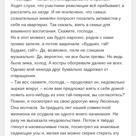
Ходят слухи, что участники революции всё прибывают, а
расселять их негде. И не исключено, что самых
сознательных киевлян попросят поселить активистов у
себя на квартирах. Так сказать, взять в семьи для
взаимного воспитания. Скажите, господа…
Но в этот момент, как будто нарочно, рядом с нами
громко запели, а потом закричали: «Будьмо, гэй!
Будьмо, гэй!». Да, возможно, пели не слишком
музыкально. Да, вероятно, не все были трезвы. Но ведь
была зима, холод. А костры обогревали далеко не всех.
Однако мой некогда друг буквально задрожал от
отвращения.
– Так вот, скажите, господа, – продолжал он, недовольно
зыркая вокруг, – если вам предложат взять к себе домой
пожить кого-нибудь из этих гэй-певунов, вы согласитесь?
Помню, я посмотрел на свою дорогую жену Люсеньку.
Она молчала. За тридцать лет нашей совместной
жизниона не осудила ни одного моего начинания. Ни
разу не высказала неудовольствия. Потом я твёрдо
глянул в насмешливые глаза, посмотрел на знакомые
седеющие усы и, желая как можно скорее стереть эту