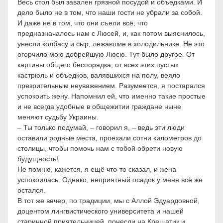
Весь стол был завален грязной посудой и объедками. И
дело было не в том, что наши гости не убрали за собой.
И даже не в том, что они съели всё, что
предназначалось нам с Люсей, и, как потом выяснилось,
унесли колбасу и сыр, лежавшие в холодильнике. Не это
огорчило мою добрейшую Люсю. Тут было другое. От
картины общего беспорядка, от всех этих пустых
кастрюль и объедков, валявшихся на полу, веяло
презрительным неуважением. Разумеется, я постарался
успокоить жену. Напомнил ей, что именно такие простые
и не всегда удобные в общежитии граждане ныне
меняют судьбу Украины.
– Ты только подумай, – говорил я, – ведь эти люди
оставили родные места, проехали сотни километров до
столицы, чтобы помочь нам с тобой обрети новую
будущность!
Не помню, кажется, я ещё что-то сказал, и жена
успокоилась. Однако, неприятный осадок у меня всё же
остался.
В тот же вечер, по традиции, мы с Аллой Эдуардовной,
доцентом лингвистического университета и нашей
старинной приятельницей, понесли на Крещатик и