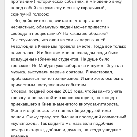
противники) исторических событиях, я мгновенно вижу
перед собой его ухмылку и слышу вкрадчивый,
скрипучий голосок:
– Вы, действительно, считаете, что прыгание
несчастных, обманутых людей может привести к
свободе и процветанию? Но каким же образом?
Так случилось, что один из самых первых дней
Революции в Киеве мы провели вместе. Тогда всё только
начиналось. Я и близкие мне по взглядам люди были
возмущены избиением студентов. На душе было
тревожно. Но Майдан уже собирался и шумел. Звучала
музыка, выступали первые ораторы. Я чувствовал,
приближается нечто грандиозное. И мне хотелось быть
причастным наступающим событиям.
Словом, поздней осенью 2013 года, чтобы как-то унять
тревогу, я решил пойти в консерваторию, на концерт
приехавшего в Киев знаменитого виртуоза-гитариста.
Женя и ещё несколько наших общих друзей тоже
пошли. Скажу сразу, это был наш последний совместный
«культпоход». Так когда-то мы называли подобные
вечера в старые, добрые и, думаю, навсегда ушедшие
времена.