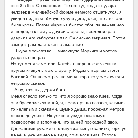
ногой в бок. Он застонал. Только тут, когда от удара
человек в милицейской форме немного отшатнулся, я
увидел под ним тёмную лужу и догадался, что это тоже
была кровь. Потом Маричка быстро обошла лежавшего
и, подойдя к нему с другой стороны, несколько раз
ударила его каблуком в пах. Он сильно закричал. Потом
замер и распластался на асфальте.
– Шкура московська! – выдохнула Маричка и хотела
ударить ещё раз.
Но тут меня заметили. Какой-то парень с железным
прутом кивнул в мою сторону. Рядом с парнем стоял
Василий. Он посмотрел на меня, коротко усмехнулся и
негромко сказал:
– А ну, хлопци, держи його.
Меня спасло только то, что я хорошо знаю Киев. Когда
они бросились за мной, я, несмотря на возраст, какими-
то нелепыми скачками, шумно дыша, пробежал метров
десять до улицы. На улице я увидел знакомую
подворотню и вспомнил, что за ней проходной двор.
Дрожащими руками я толкнул железную калитку, юркнул
в неё, и уже ничего не видя, помчался вниз. Голоса