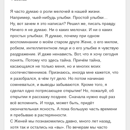
Я часто думаю о роли мелочей в нашей жизни.
Например, чьей-нибудь улыбки. Простой улыбки…
Ну, вот зачем я это написал? Решил же, писать правду.
Ничего я не думаю. Ни о каких мелочах. И ни о каких
простых улыбках. Я думаю, почему при одном
воспоминании о моём старом друге Жене, о его милом,
робком, интеллигентном лице и о его улыбке я чувствую
раздражение. И даже ненависть. Вот, что я хочу сегодня
понять. Потому что здесь тайна. Причём тайна,
касающаяся не только меня, но и многих моих
соотечественников. Признаюсь, иногда мне кажется, что
я разобрался, в чём тут дело. Но потом начинаю
сомневаться, и выводы забываются. Кроме того, я
сделал одно потрясающее открытие! Но, пожалуй, об
открытии я расскажу позднее. Сначала нужно ещё раз
всё вспомнить. И тогда, может быть, придёт
окончательная ясность. А пока большую часть времени
я пребываю в растерянности.
С Женей мы познакомились давно, много лет назад,
хотя так и остались на «вы». По вечерам мы часто