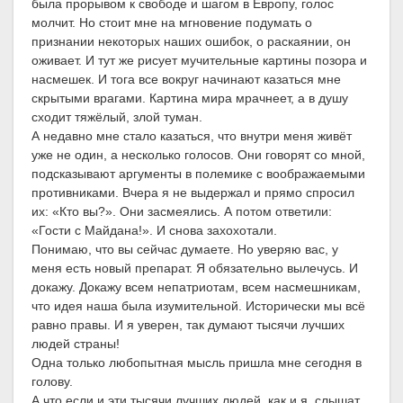
была прорывом к свободе и шагом в Европу, голос
молчит. Но стоит мне на мгновение подумать о
признании некоторых наших ошибок, о раскаянии, он
оживает. И тут же рисует мучительные картины позора и
насмешек. И тога все вокруг начинают казаться мне
скрытыми врагами. Картина мира мрачнеет, а в душу
сходит тяжёлый, злой туман.
А недавно мне стало казаться, что внутри меня живёт
уже не один, а несколько голосов. Они говорят со мной,
подсказывают аргументы в полемике с воображаемыми
противниками. Вчера я не выдержал и прямо спросил
их: «Кто вы?». Они засмеялись. А потом ответили:
«Гости с Майдана!». И снова захохотали.
Понимаю, что вы сейчас думаете. Но уверяю вас, у
меня есть новый препарат. Я обязательно вылечусь. И
докажу. Докажу всем непатриотам, всем насмешникам,
что идея наша была изумительной. Исторически мы всё
равно правы. И я уверен, так думают тысячи лучших
людей страны!
Одна только любопытная мысль пришла мне сегодня в
голову.
А что если и эти тысячи лучших людей, как и я, слышат