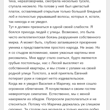
тиха, неразговорчива, смотрела несколько тускло,
ступала несмело. На голове у неё был цветастый
платок, оставлявший открытым только большой бледный
лоб и полностью укрывавший волосы, которых я, кстати,
так никогда и не увидел.
Тут я должен признаться в одной своей слабости. Я
боялся прихода людей с улицы. Возможно, это была
чисто интеллигентская боязнь разрушения собственного
мирка. А может быть, глубоко затаившееся презрение
умника к представителям простого народа. Не знаю. Но
я со стыдом вспоминаю, какие ужасные картины мне
рисовались. Мне вдруг стало сниться, будто являются
грубые постояльцы, нас с Люсей выселяют из
собственной квартиры, и мы стоим с узлами на своей
родной улице Толстого, а мой приятель Евгений
потирает руки и говорит нетто издевательское.
Когда же я увидел Василия и Маричку, на меня сошло
огромное облегчение. Я почувствовал к своим гостям
невероятную симпатию. Естественно, мы с женой
накормили их обедом. Попросили располагаться и не
стесняться. Потому что Маричка держалась уж слишком
скромно. За столом она молчала и только иногда робко