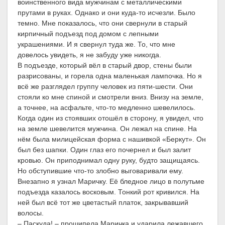
воинственного вида мужчинам с металлическими
прутами в руках. Однако и они куда-то исчезли. Было
темно. Мне показалось, что они свернули в старый
кирпичный подъезд под домом с лепными
украшениями. И я свернул туда же. То, что мне
довелось увидеть, я не забуду уже никогда.
В подъезде, который вёл в старый двор, стены были
разрисованы, и горела одна маленькая лампочка. Но я
всё же разглядел группу человек из пяти-шести. Они
стояли ко мне спиной и смотрели вниз. Внизу на земле,
а точнее, на асфальте, что-то медленно шевелилось.
Когда один из стоявших отошёл в сторону, я увидел, что
на земле шевелится мужчина. Он лежал на спине. На
нём была милицейская форма с нашивкой «Беркут». Он
был без шапки. Один глаз его почернел и был залит
кровью. Он приподнимал одну руку, будто защищаясь.
Но обступившие что-то злобно выговаривали ему.
Внезапно я узнал Маричку. Её бледное лицо в полутьме
подъезда казалось восковым. Тонкий рот кривился. На
ней был всё тот же цветастый платок, закрывавший
волосы.
– Паскуда! – прошипела Маричка и ударила лежавшего