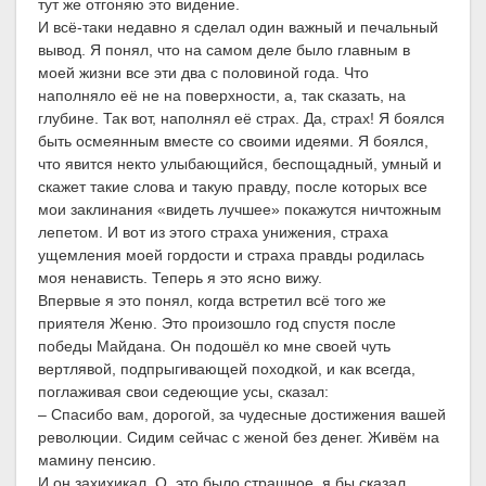
тут же отгоняю это видение.
И всё-таки недавно я сделал один важный и печальный
вывод. Я понял, что на самом деле было главным в
моей жизни все эти два с половиной года. Что
наполняло её не на поверхности, а, так сказать, на
глубине. Так вот, наполнял её страх. Да, страх! Я боялся
быть осмеянным вместе со своими идеями. Я боялся,
что явится некто улыбающийся, беспощадный, умный и
скажет такие слова и такую правду, после которых все
мои заклинания «видеть лучшее» покажутся ничтожным
лепетом. И вот из этого страха унижения, страха
ущемления моей гордости и страха правды родилась
моя ненависть. Теперь я это ясно вижу.
Впервые я это понял, когда встретил всё того же
приятеля Женю. Это произошло год спустя после
победы Майдана. Он подошёл ко мне своей чуть
вертлявой, подпрыгивающей походкой, и как всегда,
поглаживая свои седеющие усы, сказал:
– Спасибо вам, дорогой, за чудесные достижения вашей
революции. Сидим сейчас с женой без денег. Живём на
мамину пенсию.
И он захихикал. О, это было страшное, я бы сказал,