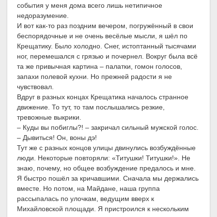
события у меня дома всего лишь нетипичное
недоразумение.
И вот как-то раз поздним вечером, погружённый в свои
беспорядочные и не очень весёлые мысли, я шёл по
Крещатику. Было холодно. Снег, истоптанный тысячами
ног, перемешался с грязью и почернел. Вокруг была всё
та же привычная картина – палатки, гомон голосов,
запахи полевой кухни. Но прежней радости я не
чувствовал.
Вдруг в разных концах Крещатика началось странное
движение. То тут, то там послышались резкие,
тревожные выкрики.
– Куды вы побиглы?! – закричал сильный мужской голос.
– Дывиться! Он, воны дэ!
Тут же с разных концов улицы двинулись возбуждённые
люди. Некоторые повторяли: «Титушки! Титушки!». Не
знаю, почему, но общее возбуждение предалось и мне.
Я быстро пошёл за кричавшими. Сначала мы держались
вместе. Но потом, на Майдане, наша группа
рассыпалась по улочкам, ведущим вверх к
Михайловской площади. Я пристроился к нескольким