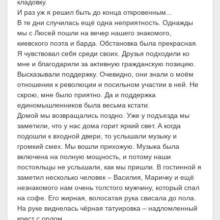
кладовку.
И раз уж я решил быть до конца откровенным...
В те дни случилась ещё одна неприятность. Однажды
мы с Люсей пошли на вечер нашего знакомого,
киевского поэта и барда. Обстановка была прекрасная.
Я чувствовал себя среди своих. Друзья подходили ко
мне и благодарили за активную гражданскую позицию.
Высказывали поддержку. Очевидно, они знали о моём
отношении к революции и посильном участии в ней. Не
скрою, мне было приятно. Да и поддержка
единомышленников была весьма кстати.
Домой мы возвращались поздно. Уже у подъезда мы
заметили, что у нас дома горит яркий свет. А когда
подошли к входной двери, то услышали музыку и
громкий смех. Мы вошли прихожую. Музыка была
включена на полную мощность, и потому наши
постояльцы не услышали, как мы пришли. В гостинной я
заметил несколько человек – Василия, Маричку и ещё
незнакомого нам очень толстого мужчину, который спал
на софе. Его жирная, волосатая рука свисала до пола.
На руке виднелась чёрная татуировка – надломленный
крест с орлом.