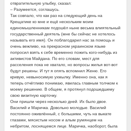
отвратительную улыбку, сказал:
– Разумеется, соглашусь.
Так совпало, что как раз на следующий день на
Крещатике ко мне и ещё нескольким моим
единомышленникам подошёл ныне весьма влиятельный
государственный деятель (мне бы сейчас не хотелось
называть его имя). Он поблагодарил нас за помощь и
очень вежливо, на прекрасном украинском языке
попросил взять к себе временно пожить кого-нибудь из
активистов Майдана. По его словам, мест для
расселения пока не хватало, но вопросы жилья вот-вот
будут решены. И тут я опять вспомнил Женю. Его
кривую, невыносимую ухмылку. Именно она, как я
теперь отчётливо понимаю, явилась главным толчком к
моему решению. В общем, я протянул подошедшему
свою визитную карточку.
Они пришли через несколько дней. Их было двое.
Василий и Маричка. Довольно молодые. Василий
постоянно оживлённый, с большими, чуть на выкате
глазами, мясистым носом и алым румянцем на
небритом, лоснящемся лице. Маричка, наоборот, была