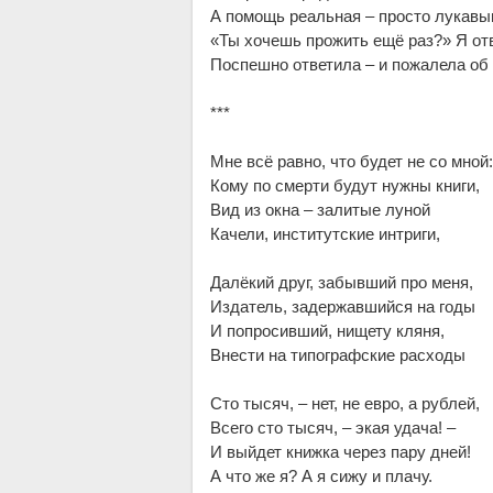
А по­мощь ре­аль­ная – про­сто лу­ка­вы
«Ты хо­чешь про­жить ещё раз?» Я от­в
По­спеш­но от­ве­ти­ла – и по­жа­ле­ла об
***
Мне всё рав­но, что бу­дет не со мной
Ко­му по смер­ти бу­дут нуж­ны кни­ги,
Вид из ок­на – за­ли­тые лу­ной
Ка­че­ли, ин­сти­тут­ские ин­три­ги,
Да­лё­кий друг, за­быв­ший про ме­ня,
Из­да­тель, за­дер­жав­ший­ся на го­ды
И по­про­сив­ший, ни­ще­ту кля­ня,
Вне­сти на ти­по­граф­ские рас­хо­ды
Сто ты­сяч, – нет, не ев­ро, а руб­лей,
Все­го сто ты­сяч, – экая уда­ча! –
И вый­дет книж­ка че­рез па­ру дней!
А что же я? А я си­жу и пла­чу.