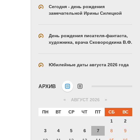
Сегодня - день рождения
замечательной Ирины Силецкой
День рождения писателя-фантаста,
художника, врача Сковородкина В.Ф.
Юбилейные даты августа 2026 года
АРХИВ
«
АВГУСТ 2026 »
ПН
ВТ
СР
ЧТ
ПТ
СБ
ВС
1
2
3
4
5
6
7
8
9