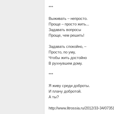
***
Вы­жи­вать – непро­сто.
Про­ще – про­сто жить...
За­да­вать во­про­сы
Про­ще, чем ре­шить!
За­да­вать спо­кой­но, –
Про­сто, по уму,
Что­бы жить до­стой­но
В рух­нув­шем до­му.
***
Я жи­ву сре­ди до­б­ро­ты.
И пла­чу до­б­ро­той.
А ты?
http://www.litrossia.ru/2012/33-34/0735