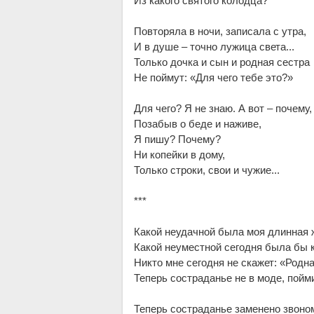
Из ка­ко­го свя­то­го ко­лод­ца?
По­вто­ря­ла в но­чи, за­пи­са­ла с ут­ра,
И в ду­ше – точ­но лу­жи­ца све­та...
Толь­ко доч­ка и сын и род­ная се­с­т­ра
Не пой­мут: «Для че­го те­бе это?»
Для че­го? Я не знаю. А вот – по­че­му,
По­за­быв о бе­де и на­жи­ве,
Я пи­шу? По­че­му?
Ни ко­пей­ки в до­му,
Толь­ко стро­ки, свои и чу­жие...
***
Ка­кой не­удач­ной бы­ла моя длин­ная
Ка­кой не­уме­ст­ной се­го­дня бы­ла бы к
Ни­кто мне се­го­дня не ска­жет: «Род­н
Те­перь со­ст­ра­да­нье не в мо­де, пой­ми
Те­перь со­ст­ра­да­нье за­ме­не­но зво­но