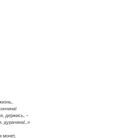
 жизнь,
он­чи­на!
ая, дер­жись, –
, ду­ра­чи­на!..»
м мо­нет,