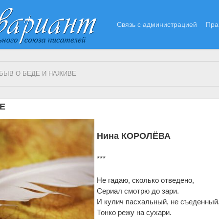
Связь с администрацией
Пра
БЫВ О БЕДЕ И НАЖИВЕ
Е
Нина КОРОЛЁВА
***
Не га­даю, сколь­ко от­ве­де­но,
Се­ри­ал смо­т­рю до за­ри.
И ку­лич па­с­халь­ный, не съе­ден­ный
Тон­ко ре­жу на су­ха­ри.