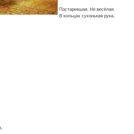
По­ста­рев­шая. Не ве­сё­лая.
В коль­цах су­хонь­кая ру­ка.
в,