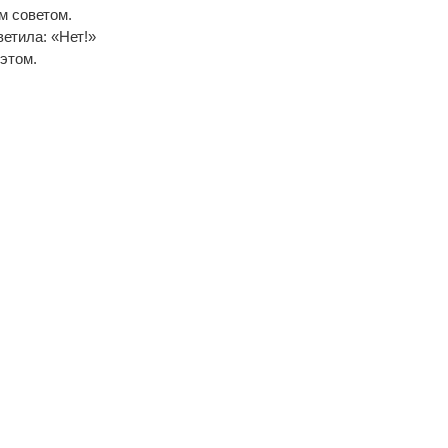
м со­ве­том.
е­ти­ла: «Нет!»
 этом.
: