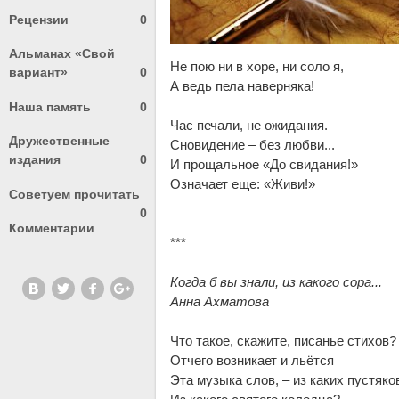
Рецензии
0
Альманах «Свой
Не пою ни в хо­ре, ни со­ло я,
вариант»
0
А ведь пе­ла на­вер­ня­ка!
Наша память
0
Час пе­ча­ли, не ожи­да­ния.
Дружественные
Сно­ви­де­ние – без люб­ви...
издания
0
И про­щаль­ное «До сви­да­ния!»
Оз­на­ча­ет еще: «Жи­ви!»
Советуем прочитать
0
Комментарии
***
Ког­да б вы зна­ли, из ка­ко­го со­ра...
Ан­на Ах­ма­то­ва
Что та­кое, ска­жи­те, пи­са­нье сти­хов?
От­че­го воз­ни­ка­ет и льёт­ся
Эта му­зы­ка слов, – из ка­ких пу­с­тя­ко