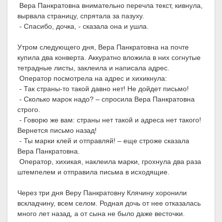
Вера Панкратовна внимательно перечла текст, кивнула,
вырвала страницу, спрятала за пазуху.
- Спасибо, дочка, - сказала она и ушла.
Утром следующего дня, Вера Панкратовна на почте
купила два конверта. Аккуратно вложила в них согнутые
тетрадные листы, заклеила и написала адрес.
Оператор посмотрела на адрес и хихикнула:
- Так страны-то такой давно нет! Не дойдет письмо!
- Сколько марок надо? – спросила Вера Панкратовна
строго.
- Говорю же вам: страны нет такой и адреса нет такого!
Вернется письмо назад!
- Ты марки клей и отправляй! – еще строже сказала
Вера Панкратовна.
Оператор, хихикая, наклеила марки, грохнула два раза
штемпелем и отправила письма в исходящие.
Через три дня Веру Панкратовну Клячину хоронили
вскладчину, всем селом. Родная дочь от нее отказалась
много лет назад, а от сына не было даже весточки.