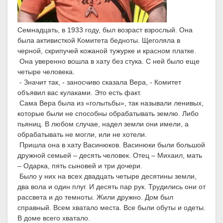
Семнадцать, в 1933 году, был возраст взрослый. Она
была активисткой Комитета бедноты. Щеголяла в
черной, скрипучей кожаной тужурке и красном платке.
Она уверенно вошла в хату без стука. С ней было еще
четыре человека.
- Значит так, - заносчиво сказала Вера, - Комитет
объявил вас кулаками. Это есть факт.
Сама Вера была из «голытьбы», так называли ленивых,
которые были не способны обрабатывать землю. Либо
пьяниц. В любом случае, надел земли они имели, а
обрабатывать не могли, или не хотели.
Пришла она в хату Васинюков. Васинюки были большой
дружной семьей – десять человек. Отец – Михаил, мать
– Одарка, пять сыновей и три дочери.
Было у них на всех двадцать четыре десятины земли,
два вола и один плуг. И десять пар рук. Трудились они от
рассвета и до темноты. Жили дружно. Дом был
справный. Всем хватало места. Все были обуты и одеты.
В доме всего хватало.