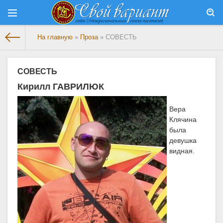
На главную
»
Проза
» СОВЕСТЬ
СОВЕСТЬ
Кирилл ГАВРИЛЮК
Вера
Клячина
была
девушка
видная.