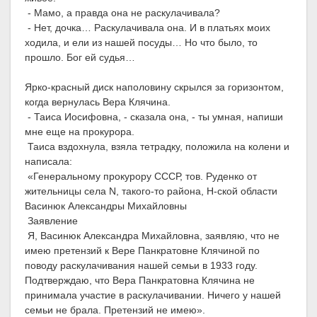
- Мамо, а правда она не раскулачивала?
- Нет, дочка… Раскулачивала она. И в платьях моих
ходила, и ели из нашей посуды… Но что было, то
прошло. Бог ей судья…
Ярко-красный диск наполовину скрылся за горизонтом,
когда вернулась Вера Клячина.
- Таиса Иосифовна, - сказала она, - ты умная, напиши
мне еще на прокурора.
Таиса вздохнула, взяла тетрадку, положила на колени и
написала:
«Генеральному прокурору СССР, тов. Руденко от
жительницы села N, такого-то района, Н-ской области
Васинюк Александры Михайловны
Заявление
Я, Васинюк Александра Михайловна, заявляю, что не
имею претензий к Вере Панкратовне Клячиной по
поводу раскулачивания нашей семьи в 1933 году.
Подтверждаю, что Вера Панкратовна Клячина не
принимала участие в раскулачивании. Ничего у нашей
семьи не брала. Претензий не имею».