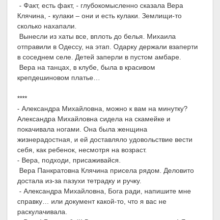
- Факт, есть факт, - глубокомысленно сказала Вера
Клячина, - кулаки – они и есть кулаки. Землищи-то
сколько нахапали.
Вынесли из хаты все, вплоть до белья. Михаила
отправили в Одессу, на этап. Одарку держали взаперти
в соседнем селе. Детей заперли в пустом амбаре.
Вера на танцах, в клубе, была в красивом
крепдешиновом платье…
****
- Александра Михайловна, можно к вам на минутку?
Александра Михайловна сидела на скамейке и
покачивала ногами. Она была женщина
жизнерадостная, и ей доставляло удовольствие вести
себя, как ребенок, несмотря на возраст.
- Вера, подходи, присаживайся.
Вера Панкратовна Клячина присела рядом. Деловито
достала из-за пазухи тетрадку и ручку.
- Александра Михайловна, Бога ради, напишите мне
справку… или документ какой-то, что я вас не
раскулачивала.