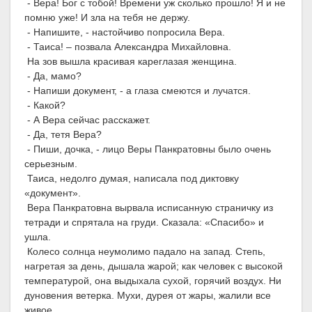
- Вера! Бог с тобой! Времени уж сколько прошло! Я и не
помню уже! И зла на тебя не держу.
- Напишите, - настойчиво попросила Вера.
- Таиса! – позвала Александра Михайловна.
На зов вышла красивая кареглазая женщина.
- Да, мамо?
- Напиши документ, - а глаза смеются и лучатся.
- Какой?
- А Вера сейчас расскажет.
- Да, тетя Вера?
- Пиши, дочка, - лицо Веры Панкратовны было очень
серьезным.
Таиса, недолго думая, написала под диктовку
«документ».
Вера Панкратовна вырвала исписанную страничку из
тетради и спрятала на груди. Сказала: «Спасибо» и
ушла.
Колесо солнца неумолимо падало на запад. Степь,
нагретая за день, дышала жарой; как человек с высокой
температурой, она выдыхала сухой, горячий воздух. Ни
дуновения ветерка. Мухи, дурея от жары, жалили все
живое.