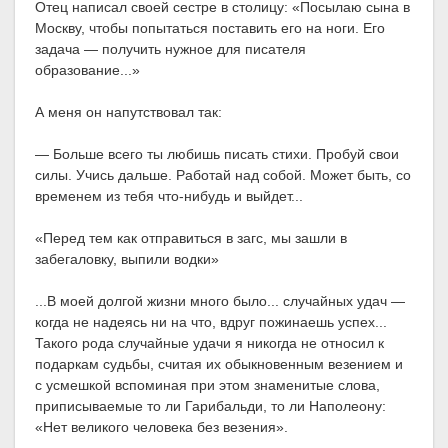
Отец написал своей сестре в столицу: «Посылаю сына в
Москву, чтобы попытаться поставить его на ноги. Его
задача — получить нужное для писателя
образование...»
А меня он напутствовал так:
— Больше всего ты любишь писать стихи. Пробуй свои
силы. Учись дальше. Работай над собой. Может быть, со
временем из тебя что-нибудь и выйдет...
«Перед тем как отправиться в загс, мы зашли в
забегаловку, выпили водки»
...В моей долгой жизни много было... случайных удач —
когда не надеясь ни на что, вдруг пожинаешь успех...
Такого рода случайные удачи я никогда не относил к
подаркам судьбы, считая их обыкновенным везением и
с усмешкой вспоминая при этом знаменитые слова,
приписываемые то ли Гарибальди, то ли Наполеону:
«Нет великого человека без везения».