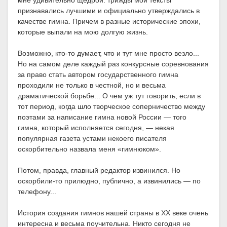
мне удивительно щедрой: трижды мои тексты
признавались лучшими и официально утверждались в
качестве гимна. Причем в разные исторические эпохи,
которые выпали на мою долгую жизнь.
Возможно, кто-то думает, что и тут мне просто везло...
Но на самом деле каждый раз конкурсные соревнования
за право стать автором государственного гимна
проходили не только в честной, но и весьма
драматической борьбе... О чем уж тут говорить, если в
тот период, когда шло творческое соперничество между
поэтами за написание гимна новой России — того
гимна, который исполняется сегодня, — некая
популярная газета устами некоего писателя
оскорбительно назвала меня «гимнюком».
Потом, правда, главный редактор извинился. Но
оскорбили-то прилюдно, публично, а извинились — по
телефону...
История создания гимнов нашей страны в XX веке очень
интересна и весьма поучительна. Никто сегодня не