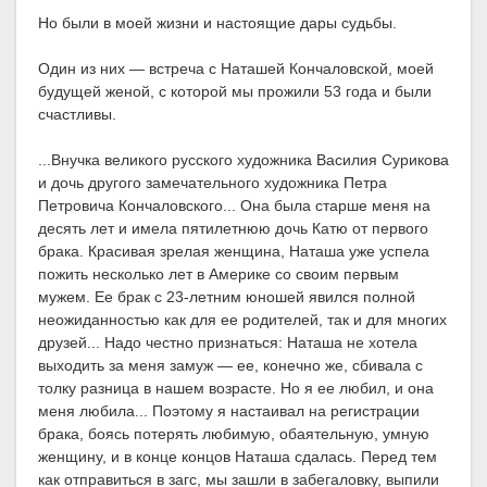
Но были в моей жизни и настоящие дары судьбы.
Один из них — встреча с Наташей Кончаловской, моей
будущей женой, с которой мы прожили 53 года и были
счастливы.
...Внучка великого русского художника Василия Сурикова
и дочь другого замечательного художника Петра
Петровича Кончаловского... Она была старше меня на
десять лет и имела пятилетнюю дочь Катю от первого
брака. Красивая зрелая женщина, Наташа уже успела
пожить несколько лет в Америке со своим первым
мужем. Ее брак с 23-летним юношей явился полной
неожиданностью как для ее родителей, так и для многих
друзей... Надо честно признаться: Наташа не хотела
выходить за меня замуж — ее, конечно же, сбивала с
толку разница в нашем возрасте. Но я ее любил, и она
меня любила... Поэтому я настаивал на регистрации
брака, боясь потерять любимую, обаятельную, умную
женщину, и в конце концов Наташа сдалась. Перед тем
как отправиться в загс, мы зашли в забегаловку, выпили