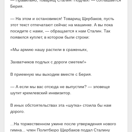
— Правильно, товарищ Сталин! Подлых! — соглашается
Берия.
— На этом и остановимся! Товарищ Щербаков, пусть
этот текст отпечатают сейчас на машинке. А вы пока
посидите с нами, — обращается к нам Сталин. Так
появился куплет, в котором были строки:
«Мы армию нашу растили в сраженьях,
Захватчиков подлых с дороги сметем!»
В приемную мы выходим вместе с Берия.
— А если мы вас отсюда не выпустим? — зловеще
шутит кремлевский инквизитор.
В иных обстоятельствах эта «шутка» стоила бы нам
дорого.
...На торжественном ужине после утверждения нового
гимна... член Политбюро Щербаков подал Сталину