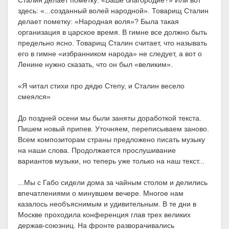
Сталин делает пометку: «Ваше благородие?» Или вот
здесь: «...созданный волей народной». Товарищ Сталин
делает пометку: «Народная воля»? Была такая
организация в царское время. В гимне все должно быть
предельно ясно. Товарищ Сталин считает, что называть
его в гимне «избранником народа» не следует, а вот о
Ленине нужно сказать, что он был «великим».
«Я читал стихи про дядю Степу, и Сталин весело
смеялся»
До поздней осени мы были заняты доработкой текста.
Пишем новый припев. Уточняем, переписываем заново.
Всем композиторам страны предложено писать музыку
на наши слова. Продолжается прослушивание
вариантов музыки, но теперь уже только на наш текст...
...Мы с Габо сидели дома за чайным столом и делились
впечатлениями о минувшем вечере. Многое нам
казалось необъяснимым и удивительным. В те дни в
Москве проходила конференция глав трех великих
держав-союзниц. На фронте разворачивались