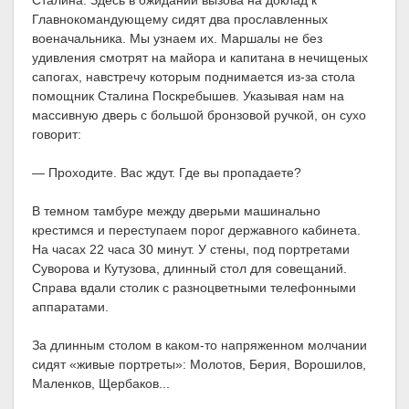
Сталина. Здесь в ожидании вызова на доклад к
Главнокомандующему сидят два прославленных
военачальника. Мы узнаем их. Маршалы не без
удивления смотрят на майора и капитана в нечищеных
сапогах, навстречу которым поднимается из-за стола
помощник Сталина Поскребышев. Указывая нам на
массивную дверь с большой бронзовой ручкой, он сухо
говорит:
— Проходите. Вас ждут. Где вы пропадаете?
В темном тамбуре между дверьми машинально
крестимся и переступаем порог державного кабинета.
На часах 22 часа 30 минут. У стены, под портретами
Суворова и Кутузова, длинный стол для совещаний.
Справа вдали столик с разноцветными телефонными
аппаратами.
За длинным столом в каком-то напряженном молчании
сидят «живые портреты»: Молотов, Берия, Ворошилов,
Маленков, Щербаков...