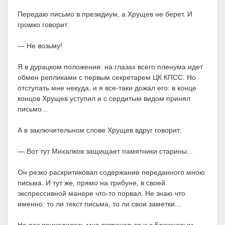
Передаю письмо в президиум, а Хрущев не берет. И
громко говорит:
— Не возьму!
Я в дурацком положении: на глазах всего пленума идет
обмен репликами с первым секретарем ЦК КПСС. Но
отступать мне некуда, и я все-таки дожал его: в конце
концов Хрущев уступил и с сердитым видом принял
письмо...
А в заключительном слове Хрущев вдруг говорит:
— Вот тут Михалков защищает памятники старины...
Он резко раскритиковал содержание переданного мною
письма. И тут же, прямо на трибуне, в своей
экспрессивной манере что-то порвал. Не знаю что
именно: то ли текст письма, то ли свои заметки...