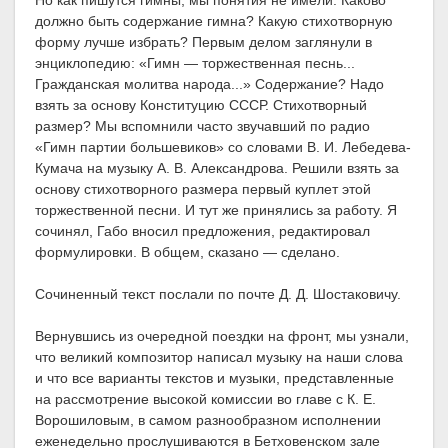
Но как пишутся гимны, мы понятия не имели. Каково
должно быть содержание гимна? Какую стихотворную
форму лучше избрать? Первым делом заглянули в
энциклопедию: «Гимн — торжественная песнь...
Гражданская молитва народа...» Содержание? Надо
взять за основу Конституцию СССР. Стихотворный
размер? Мы вспомнили часто звучавший по радио
«Гимн партии большевиков» со словами В. И. Лебедева-
Кумача на музыку А. В. Александрова. Решили взять за
основу стихотворного размера первый куплет этой
торжественной песни. И тут же принялись за работу. Я
сочинял, Габо вносил предложения, редактировал
формулировки. В общем, сказано — сделано.
Сочиненный текст послали по почте Д. Д. Шостаковичу.
Вернувшись из очередной поездки на фронт, мы узнали,
что великий композитор написал музыку на наши слова
и что все варианты текстов и музыки, представленные
на рассмотрение высокой комиссии во главе с К. Е.
Ворошиловым, в самом разнообразном исполнении
еженедельно прослушиваются в Бетховенском зале