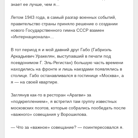
знает ее лучше, чем я...
Летом 1943 года, в самый разгар военных событий,
правительство страны приняло решение о создании
нового Государственного гимна СССР взамен
«Интернационала»...
В тот период я и мой давний друг Габо (Габриэль
Аркадьевич Уракелян, выступавший в печати под
псевдонимом Г. Эль-Регистан) большую часть времени
находились на фронте и лишь наездами появлялись в
столице. Габо останавливался в гостинице «Москва», а
я — на своей квартире.
Заглянув как-то в ресторан «Арагви» за
«подкреплением», я встретил там группу известных
московских поэтов, которые собрались пообедать после
«важного» совещания у Ворошилова.
— Что за «важное» совещание? — поинтересовался я.