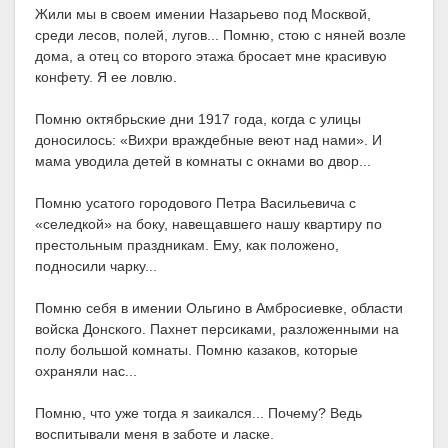
Жили мы в своем имении Назарьево под Москвой,
среди лесов, полей, лугов... Помню, стою с няней возле
дома, а отец со второго этажа бросает мне красивую
конфету. Я ее ловлю.
Помню октябрьские дни 1917 года, когда с улицы
доносилось: «Вихри враждебные веют над нами». И
мама уводила детей в комнаты с окнами во двор...
Помню усатого городового Петра Васильевича с
«селедкой» на боку, навещавшего нашу квартиру по
престольным праздникам. Ему, как положено,
подносили чарку...
Помню себя в имении Ольгино в Амбросиевке, области
войска Донского. Пахнет персиками, разложенными на
полу большой комнаты. Помню казаков, которые
охраняли нас...
Помню, что уже тогда я заикался... Почему? Ведь
воспитывали меня в заботе и ласке.