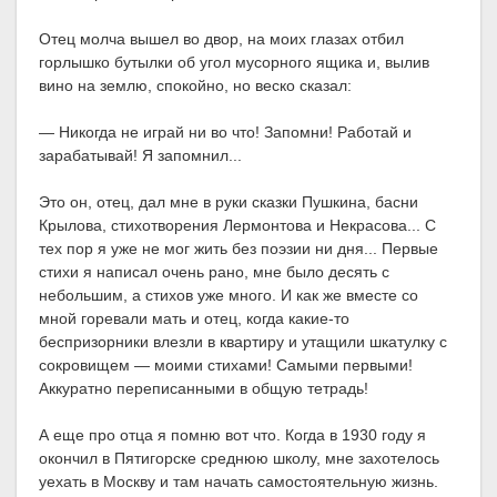
Отец молча вышел во двор, на моих глазах отбил
горлышко бутылки об угол мусорного ящика и, вылив
вино на землю, спокойно, но веско сказал:
— Никогда не играй ни во что! Запомни! Работай и
зарабатывай! Я запомнил...
Это он, отец, дал мне в руки сказки Пушкина, басни
Крылова, стихотворения Лермонтова и Некрасова... С
тех пор я уже не мог жить без поэзии ни дня... Первые
стихи я написал очень рано, мне было десять с
небольшим, а стихов уже много. И как же вместе со
мной горевали мать и отец, когда какие-то
беспризорники влезли в квартиру и утащили шкатулку с
сокровищем — моими стихами! Самыми первыми!
Аккуратно переписанными в общую тетрадь!
А еще про отца я помню вот что. Когда в 1930 году я
окончил в Пятигорске среднюю школу, мне захотелось
уехать в Москву и там начать самостоятельную жизнь.