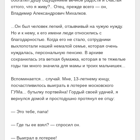
обогатил душу ощущением вечной радости и счастья
оттого, что я живу?.. Отец, прежде всего — он,
Владимир Александрович Михалков.
...Он был человек легкий, отзывчивый на чужую нужду.
Но и к нему, к его имени люди относились с
благодарностью. Когда его не стало, сотрудники
выхлопотали нашей немалой семье, которая очень
нуждалась, персональную пенсию. В архиве
сохранилась эта ветхая бумажка, которая в те тяжелые
годы так много значила для мамы и троих мальчишек...
Вспоминается... случай. Мне, 13-летнему юнцу,
посчастливилось выиграть в лотерее московского
ГУМа... бутылку портвейна! Гордый своей удачей, я
вернулся домой и простодушно протянул ее отцу:
— Это тебе, папа!
— Где ты ее взял? — спросил он.
— Выиграл в лотерее!