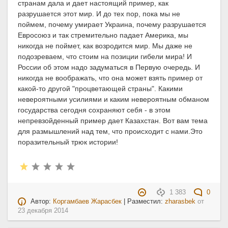
странам дала и дает настоящий пример, как
разрушается этот мир. И до тех пор, пока мы не
поймем, почему умирает Украина, почему разрушается
Евросоюз и так стремительно падает Америка, мы
никогда не поймет, как возродится мир. Мы даже не
подозреваем, что стоим на позиции гибели мира! И
России об этом надо задуматься в Первую очередь. И
никогда не воображать, что она может взять пример от
какой-то другой "процветающей страны". Какими
невероятными усилиями и каким невероятным обманом
государства сегодня сохраняют себя - в этом
непревзойденный пример дает Казахстан. Вот вам тема
для размышлений над тем, что происходит с нами.Это
поразительный трюк истории!
1 383
0
Автор:
Коргамбаев Жарасбек
| Разместил:
zharasbek
от
23 декабря 2014