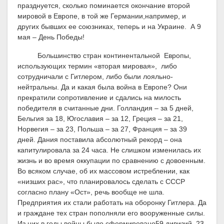
празднуется, сколько поминается окончание второй
мировой в Европе, в той же Германии,например, и
других бывших ее союзниках, теперь и на Украине. А 9
мая – День Победы!
Большинство стран континентальной Европы,
использующих термин «вторая мировая», либо
сотрудничали с Гитлером, либо были лояльно-
нейтральны. Да и какая была война в Европе? Они
прекратили сопротивление и сдались на милость
победителя в считанные дни. Голландия – за 5 дней,
Бельгия за 18, Югославия – за 12, Греция – за 21,
Норвегия – за 23, Польша – за 27, Франция – за 39
дней. Дания поставила абсолютный рекорд – она
капитулировала за 24 часа. Не слишком изменилась их
жизнь и во время оккупации по сравнению с довоенным.
Во всяком случае, об их массовом истреблении, как
«низших рас», что планировалось сделать с СССР
согласно плану «Ост», речь вообще не шла.
Предприятия их стали работать на оборонку Гитлера. Да
и граждане тех стран пополняли его вооруженные силы.
Из них в годы войны было сформировано59 дивизий, 23