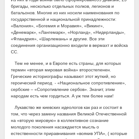
бригады, несколько отдельных полков, легионов и
батальонов. Многие из них носили наименования по
государственной и национальной принадлежности:
«Валония», «Богемия и Моравия», «Викинг»,
«Денемарк», «Лангемарк», «Норланд», «Нидерланды»,
«Фландрия», «Шарлемань» и другие. Все эти
соединения организационно входили в вермахт и войска
СС.
Тем не менее, и в Европе есть страны, для которых
термин «вторая мировая война» второстепенен.
Греческие историографы называют этот жуткий, но
героический период - «Национальное сопротивление»,
сербские – «Сопротивление сербов». Значит, этим
народам есть чем гордиться. А уж тем более нам!
Лукавство же киевских идеологов как раз и состоит в
том, что через замену названия Великой Отечественной
на «вторую мировую» в коллективное сознание
молодого поколения насаждается мысль о
естественности приравнивания «воякив УПА», ( которые