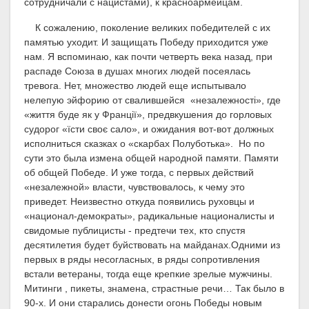
сотрудничали с нацистами), к красноармейцам.
К сожалению, поколение великих победителей с их
памятью уходит. И защищать Победу приходится уже
нам.
Я вспоминаю, как почти четверть века назад, при
распаде Союза в душах многих людей посеялась
тревога. Нет, множество людей еще испытывало
нелепую эйфорию от свалившейся «незалежності», где
«життя буде як у Франції», предвкушения до горловых
судорог «їсти своє сало», и ожидания вот-вот должных
исполниться сказках о «скарбах Полуботька». Но по
сути это была измена общей народной памяти. Памяти
об общей Победе. И уже тогда, с первых действий
«незалежной» власти, чувствовалось, к чему это
приведет. Неизвестно откуда появились руховцы и
«национал-демократы», радикальные националисты и
свидомые публицисты - предтечи тех, кто спустя
десятилетия будет буйствовать на майданах.Одними из
первых в ряды несогласных, в ряды сопротивления
встали ветераны, тогда еще крепкие зрелые мужчины.
Митинги , пикеты, знамена, страстные речи… Так было в
90-х. И они старались донести огонь Победы новым