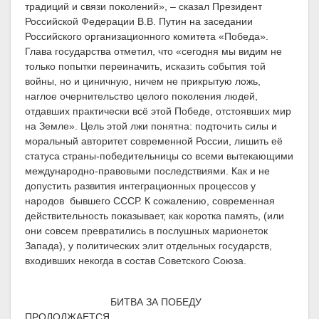
традиций и связи поколений», – сказал Президент
Российской Федерации В.В. Путин на заседании
Российского организационного комитета «Победа».
Глава государства отметил, что «сегодня мы видим не
только попытки переиначить, исказить события той
войны, но и циничную, ничем не прикрытую ложь,
наглое очернительство целого поколения людей,
отдавших практически всё этой Победе, отстоявших мир
на Земле». Цель этой лжи понятна: подточить силы и
моральный авторитет современной России, лишить её
статуса страны-победительницы со всеми вытекающими
международно-правовыми последствиями. Как и не
допустить развития интеграционных процессов у
народов бывшего СССР. К сожалению, современная
действительность показывает, как коротка память, (или
они совсем превратились в послушных марионеток
Запада), у политических элит отдельных государств,
входивших некогда в состав Советского Союза.
БИТВА ЗА ПОБЕДУ
ПРОДОЛЖАЕТСЯ..