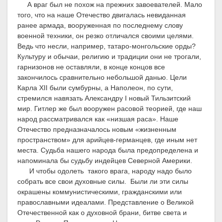
А враг был не похож на прежних завоевателей. Мало
того, что на наше Отечество двигалась невиданная
ранее армада, вооруженная по последнему слову
военной техники, он резко отличался своими целями.
Ведь что несли, например, татаро-монгольские орды?
Культуру и обычаи, религию и традиции они не трогали,
гарнизонов не оставляли, в конце концов все
закончилось сравнительно небольшой данью. Цели
Карла
XII
были сумбурны, а Наполеон, по сути,
стремился навязать Александру
I
новый Тильзитский
мир. Гитлер же был вооружен расовой теорией, где наш
народ рассматривался как «низшая раса». Наше
Отечество предназначалось новым «жизненным
пространством» для арийцев-германцев, где иным нет
места. Судьба нашего народа была предопределена и
напоминала бы судьбу индейцев Северной Америки.
И чтобы одолеть такого врага, народу надо было
собрать все свои духовные силы. Были ли эти силы
окрашены коммунистическими, гражданскими или
православными идеалами. Представление о Великой
Отечественной как о духовной брани, битве света и