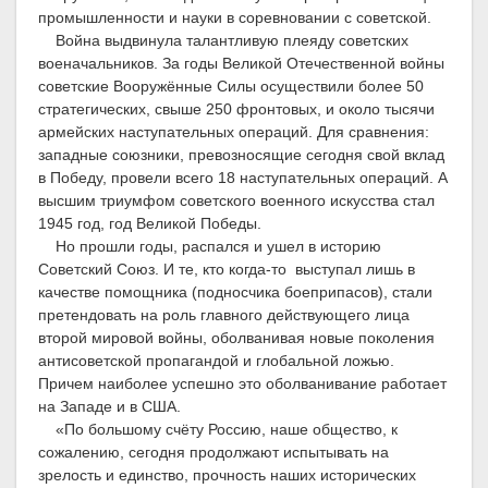
промышленности и науки в соревновании с советской.
Война выдвинула талантливую плеяду советских
военачальников. За годы Великой Отечественной войны
советские Вооружённые Силы осуществили более 50
стратегических, свыше 250 фронтовых, и около тысячи
армейских наступательных операций. Для сравнения:
западные союзники, превозносящие сегодня свой вклад
в Победу, провели всего 18 наступательных операций. А
высшим триумфом советского военного искусства стал
1945 год, год Великой Победы.
Но прошли годы, распался и ушел в историю
Советский Союз. И те, кто когда-то выступал лишь в
качестве помощника (подносчика боеприпасов), стали
претендовать на роль главного действующего лица
второй мировой войны, оболванивая новые поколения
антисоветской пропагандой и глобальной ложью.
Причем наиболее успешно это оболванивание работает
на Западе и в США.
«По большому счёту Россию, наше общество, к
сожалению, сегодня продолжают испытывать на
зрелость и единство, прочность наших исторических