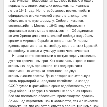
тьмы Русская Православная Церковь выразила еще в
первых посланиях ведущих иерархов, написанных
летом 1941 года. Но потребовалось время, чтобы в
официально атеистической стране эта концепция
облеклась в четкую формулу. Собор епископов,
состоявшийся в Москве в 1943 году, обратился к
христианам всего мира с призывом: «…Объединиться
во имя Христа для окончательной победы над общим
врагом в мировой борьбе за попранные Гитлером
идеалы христианства, за свободу христианских Церквей,
за свободу, счастье и культуру всего человечества».
И наши соотечественники в тяжкую годину оказались
духовно крепче, чем враг. Как оказалась и крепче наша
экономика, ведь произошло, как подчеркивают
современные историки, столкновение двух
экономических систем.
Даже потеряв значительную
часть территорий и народного хозяйства на западе,
СССР сумел в кратчайшие сроки задействовать для
нужд обороны ресурсы в восточных регионах страны.
Всё это позволило обеспечить превосходство Красной
Армии над вермахтом, как в количестве, так и в качестве
вооружения, что свидетельствует о проигрыше немецкой