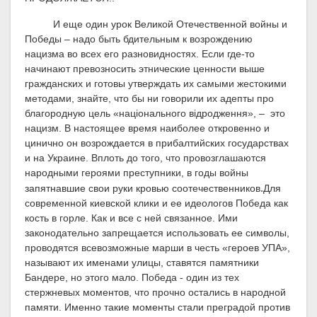
И еще один урок Великой Отечественной войны и
Победы – надо быть бдительным к возрождению
нацизма во всех его разновидностях. Если где-то
начинают превозносить этнические ценности выше
гражданских и готовы утверждать их самыми жестокими
методами, знайте, что бы ни говорили их адепты про
благородную цель «національного відродження», – это
нацизм.
В настоящее время наиболее откровенно и
цинично он возрождается в прибалтийских государствах
и на Украине. Вплоть до того, что провозглашаются
народными героями преступники, в годы войны
.
запятнавшие свои руки кровью соотечественников
Для
современной киевской клики и ее идеологов Победа как
кость в горле. Как и все с ней связанное. Ими
законодательно запрещается использовать ее символы,
проводятся всевозможные марши в честь «героев УПА»,
называют их именами улицы, ставятся памятники
Бандере, но этого мало. Победа - один из тех
стержневых моментов, что прочно остались в народной
памяти. Именно такие моменты стали преградой против