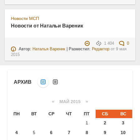
Новости МСП
Новости от Натальи Вареник
1 404
0
Автор:
Наталья Вареник
| Разместил:
Редактор
от
9 мая
2015
АРХИВ
«
МАЙ 2015
»
ПН
ВТ
СР
ЧТ
ПТ
СБ
ВС
1
2
3
4
5
6
7
8
9
10