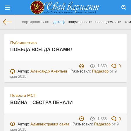
сортировать по:
дате
популярности
посещаемости
ком
На главную
» Материалы за 09.05.2015
Публицистика
ПОБЕДА ВСЕГДА С НАМИ!
1 650
0
Автор:
Александр Акентьев
| Разместил:
Редактор
от
9
мая 2015
Новости МСП
ВОЙНА – СЕСТРА ПЕЧАЛИ
1 538
0
Автор:
Администрация сайта
| Разместил:
Редактор
от
9
мая 2015