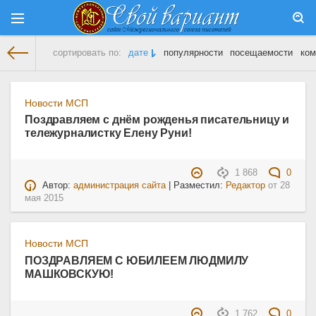
сортировать по:
дате
популярности
посещаемости
ком
На главную
» Материалы за 28.05.2015
Новости МСП
Поздравляем с днём рожденья писательницу и
тележурналистку Елену Руни!
1 868
0
Автор:
администрация сайта
| Разместил:
Редактор
от
28
мая 2015
Новости МСП
ПОЗДРАВЛЯЕМ С ЮБИЛЕЕМ ЛЮДМИЛУ
МАШКОВСКУЮ!
1 762
0