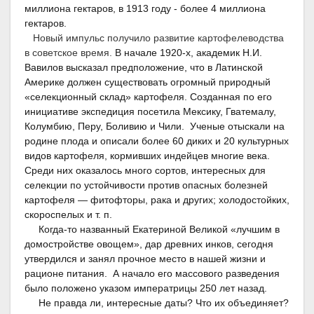
миллиона гектаров, в 1913 году - более 4 миллиона
гектаров.
Новый импульс получило развитие картофелеводства
в советское время.
В начале 1920-х, академик Н.И.
Вавилов высказал предположение, что в Латинской
Америке должен существовать огромный природный
«селекционный склад» картофеля. Созданная по его
инициативе экспедиция посетила Мексику, Гватемалу,
Колумбию, Перу, Боливию и Чили. Ученые отыскали на
родине плода и описали более 60 диких и 20 культурных
видов картофеля, кормивших индейцев многие века.
Среди них оказалось много сортов, интересных для
селекции по устойчивости против опасных болезней
картофеля — фитофторы, рака и других; холодостойких,
скороспелых и т. п.
Когда-то названный Екатериной Великой «лучшим в
домостройстве овощем», дар древних инков, сегодня
утвердился и занял прочное место в нашей жизни и
рационе питания. А начало его массового разведения
было положено указом императрицы 250 лет назад.
Не правда ли, интересные даты? Что их объединяет?