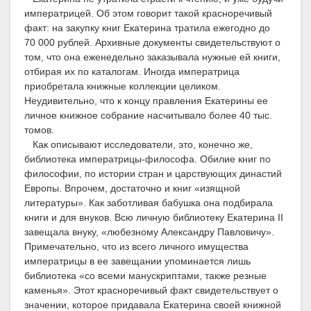
императрицей. Об этом говорит такой красноречивый
факт: на закупку книг Екатерина тратила ежегодно до
70 000 рублей. Архивные документы свидетельствуют о
том, что она еженедельно заказывала нужные ей книги,
отбирая их по каталогам. Иногда императрица
приобретала книжные коллекции целиком.
Неудивительно, что к концу правления Екатерины ее
личное книжное собрание насчитывало более 40 тыс.
томов.
Как описывают исследователи, это, конечно же,
библиотека императрицы-философа. Обилие книг по
философии, по истории стран и царствующих династий
Европы. Впрочем, достаточно и книг «изящной
литературы». Как заботливая бабушка она подбирала
книги и для внуков. Всю личную библиотеку Екатерина
II
завещала внуку, «любезному Александру Павловичу».
Примечательно, что из всего личного имущества
императрицы в ее завещании упоминается лишь
библиотека «со всеми манускриптами, также резные
каменья». Этот красноречивый факт свидетельствует о
значении, которое придавала Екатерина своей книжной