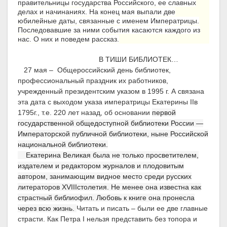
правительницы государства Российского, ее славных
делах и начинаниях. На конец мая выпали две
юбилейные даты, связанные с именем Императрицы.
Последовавшие за ними события касаются каждого из
нас. О них и поведем рассказ.
В ТИШИ БИБЛИОТЕК…
27 мая – Общероссийский день библиотек,
профессиональный праздник их работников,
учрежденный президентским указом в 1995 г. А связана
эта дата с выходом указа императрицы Екатерины
II
в
1795г., т.е. 220 лет назад, об основании
первой
государственной общедоступной библиотеки России —
Императорской публичной библиотеки, ныне Российской
национальной библиотеки.
Екатерина Великая была не только просветителем,
издателем и редактором журналов и плодовитым
автором, занимающим видное место среди русских
литераторов
XVIII
столетия. Не менее она известна как
страстный библиофил. Любовь к книге она пронесла
через всю жизнь.
Читать и писать – были ее две главные
страсти. Как Петра I нельзя представить без топора и