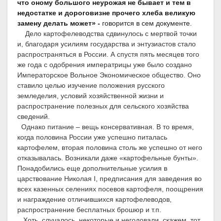
что оному большого неурожая не бывает и тем в
недостатке и дороговизне прочего хлеба великую
замену делать может» -
говорится в сем документе.
Дело картофелеводства сдвинулось с мертвой точки
и, благодаря усилиям государства и энтузиастов стало
распространяться в России. А спустя пять месяцев того
же года с одобрения императрицы уже было создано
Императорское Вольное Экономическое общество. Оно
ставило целью изучение положения русского
земледелия, условий хозяйственной жизни и
распространение полезных для сельского хозяйства
сведений.
Однако питание – вещь консервативная. В то время,
когда половина России уже успешно питалась
картофелем, вторая половина столь же успешно от него
отказывалась. Возникали даже «картофельные бунты».
Понадобились еще дополнительные усилия в
царствование Николая
I
, предписания для заведения во
всех казенных селениях посевов картофеля, поощрения
и награждение отличившихся картофелеводов,
распространение бесплатных брошюр и т.п.
Хоть, случалось, некоторые и негодовали, скажем, тот