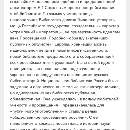
высочайшим повелением одобрила и представленный
архитектором Е.Т.Соколовым проект постройки здания
этой библиотеки.
По замыслу императрицы
национальная Библиотека должна была олицетворять
мощь Российского государства, созидательный характер
устремлений императрицы, ее приверженность идеалам
века Просвещения. Подобно «образцу знатнейших
публичных библиотек» Европы, хранивших архивы
национальной печати и памятников письменности,
новой библиотеке предстояло стать собирательницей
всех российских книг и рукописей. Было в этой идее и
принципиально новое начало, подхваченное и
укрепленное последующими поколениями русских
библиотекарей. Национальная библиотека России была
задумана и организована не только как книгохранилище,
но одновременно как библиотека публичная,
общедоступная. Она учреждалась «в пользу любителей
учености и просвещения», предназначалась для
«публичного употребления» и ставила целью
«общественное просвещение россиян». С ее
появлением открылась новая глава в истории науки,
культуры и образования России. А также она послужила