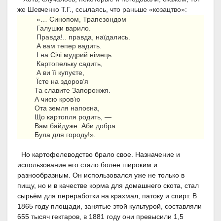
же Шевченко Т.Г., ссылаясь, что раньше «козацтво»:
«… Синопом, Трапезондом
Галушки варило.
Правда!.. правда, наїдались.
А вам тепер вадить.
І на Січі мудрий німець
Картопельку садить,
А ви її купуєте,
Їсте на здоров’я
Та славите Запорожжя.
А чиєю кров’ю
Ота земля напоєна,
Що картопля родить, —
Вам байдуже. Аби добра
Була для городу!».
Но картофелеводство брало свое. Назначение и
использование его стало более широким и
разнообразным. Он использовался уже не только в
пищу, но и в качестве корма для домашнего скота, стал
сырьём для переработки на крахмал, патоку и спирт. В
1865 году площади, занятые этой культурой, составляли
655 тысяч гектаров, в 1881 году они превысили 1,5