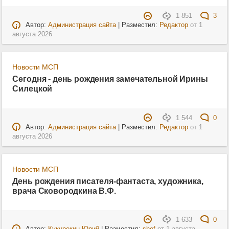
1 851
3
Автор:
Администрация сайта
| Разместил:
Редактор
от
1
августа 2026
Новости МСП
Сегодня - день рождения замечательной Ирины
Силецкой
1 544
0
Автор:
Администрация сайта
| Разместил:
Редактор
от
1
августа 2026
Новости МСП
День рождения писателя-фантаста, художника,
врача Сковородкина В.Ф.
1 633
0
Автор:
Кукурекин Юрий
| Разместил:
shef
от
1 августа