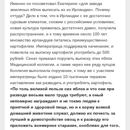
Именно он посоветовал Екатерине «для завода
земляных яблок выписать их из Ирландии». Почему
оттуда? Дело в том, что в Ирландии с ее достаточно
суровым климатом, схожим с российскими условиями,
новая культура прижилась достаточно давно, получила
распространение, и к тому времени около 100 лет
множество ирландцев питались преимущественно
картофелем. Императрица поддержала начинание, и
повелела на выписку картофеля употребить до 500
рублей. Сенат приказал поручить выписку этих яблок
Медицинской коллегии, а также через нее ряду купцов.
Коллегия выполнила поручение, к тому же с участием
императрицы было издано 10-тысячным тиражом
наставление как разводить и употреблять картофель.
«По толь великой пользе сих яблок и что они при
разводе весьма мало труда требуют, а оный
непомерно награждают и не токмо людям к
приятной и здоровой пище, но и к корму всякой
домашней животине служат, должно их почесть за
лучший в домостройстве овощ и к разводу его
приложить всемерное старание, особливо для того,