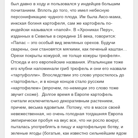
был давно в ходу и пользовался у индейцев большим
почитанием. Вплоть до того, что имел небесную
персонификацию чудного плода. Им была Аксо-мама,
инкская богиня картофеля, сам же картофель по-
индейски назывался «папой». В «Хрониках Перу»,
изданных в Севилье в середине 16 века, говорится:
«Папас – это особый вид земляных орехов. Будучи
сварены, они становятся мягкими, как печеный каштан…
Орехи покрыты кожурой, не толще кожуры трюфеля».
Отсюда и его европейские названия. Итальянцам тоже
его клубни напоминали гриб трюфель и они его назвали
«тартуфолли». Впоследствии это слово упростилось до
«тартофель», и в конце концов стало русским
«картофелем» (впрочем, по-немецки это слово тоже
звучит схоже). Долгое время в Европе картофель
считали исключительно декоративным растением,
причем, весьма ядовитым. Потому, что в массе своей
невежественная, но очень голодная тогдашняя Европа
эмпирически пробуя на вкус все, что ни росло вокруг,
пыталась употреблять в пищу и картофельную ботву, и
зеленые ягоды (богатые, как известно сильнейшим ядом