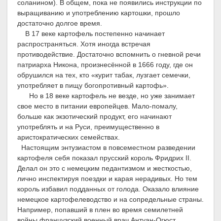
соланином). В общем, пока не появились инструкции по
выращиванию и употреблению картошки, прошло
достаточно долгое время.
В 17 веке картофель постепенно начинает
распространяться. Хотя иногда встречая
противодействие. Достаточно вспомнить о гневной речи
патриарха Никона, произнесённой в 1666 году, где он
обрушился на тех, кто «курит табак, лузгает семечки,
употребляет в пищу богопротивный картофь».
Но в 18 веке картофель не везде, но уже занимает
свое место в питании европейцев. Мало-помалу,
больше как экзотический продукт, его начинают
употреблять и на Руси, преимущественно в
аристократических семействах.
Настоящим энтузиастом в повсеместном разведении
картофеля себя показал прусский король Фридрих
II
.
Делал он это с немецким педантизмом и жесткостью,
лично инспектируя поездки и карая нерадивых. Но тем
король избавил подданных от голода. Оказало влияние
немецкое картофелеводство и на сопредельные страны.
Например, попавший в плен во время семилетней
войны французский военный врач Антуан-Огюст