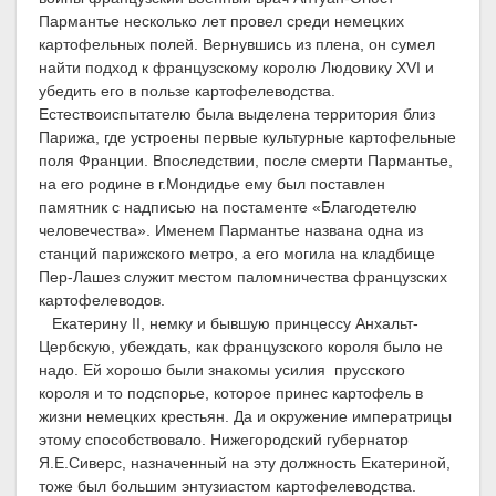
Пармантье несколько лет провел среди немецких
картофельных полей. Вернувшись из плена, он сумел
найти подход к французскому королю Людовику
XVI
и
убедить его в пользе картофелеводства.
Естествоиспытателю была выделена территория близ
Парижа, где устроены первые культурные картофельные
поля Франции. Впоследствии, после смерти Пармантье,
на его родине в г.Мондидье ему был поставлен
памятник с надписью на постаменте «Благодетелю
человечества». Именем Пармантье названа одна из
станций парижского метро, а его могила на кладбище
Пер-Лашез служит местом паломничества французских
картофелеводов.
Екатерину
II
, немку и бывшую принцессу Анхальт-
Цербскую, убеждать, как французского короля было не
надо. Ей хорошо были знакомы усилия прусского
короля и то подспорье, которое принес картофель в
жизни немецких крестьян. Да и окружение императрицы
этому способствовало. Нижегородский губернатор
Я.Е.Сиверс, назначенный на эту должность Екатериной,
тоже был большим энтузиастом картофелеводства.