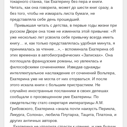
токарного станка, так Екатерину без пера и книги.
Читать, как она говорила, может до шести книг сразу, а
без того, чтобы не измарать листа бумаги, не
представляла себе день прошедший.
Привыкшая читать с детства, в первые годы жизни при
русском Дворе она тоже не изменила этой привычке: «Я
уже несколько лет усвоила себе привычку всегда иметь
книгу… и, как только представлялась удобная минута, я
принималась за чтение…», - вспоминала Екатерина об
этих временах в автобиографических «Записках». Она
поглощала французские романы, но увлеклась и
философскими сочинениями. Изведав однажды
интеллектуальное наслаждение от сочинений Вольтера,
Екатерина уже не могла от них оторваться. И после
этого искала книги с большим пристрастием. Не
случайно иностранные посланники в своих депешах
сообщали о просвещенном уме Екатерины. По
свидетельству статс-секретаря императрицы А.М.
Грибовского, Екатерина «знала почти наизусть Перикла,
Ликурга, Солона», любила Плутарха, Тацита, Платона, и
других античных авторов.
Екатерина не утратила страсти к чтению, и уже будучи