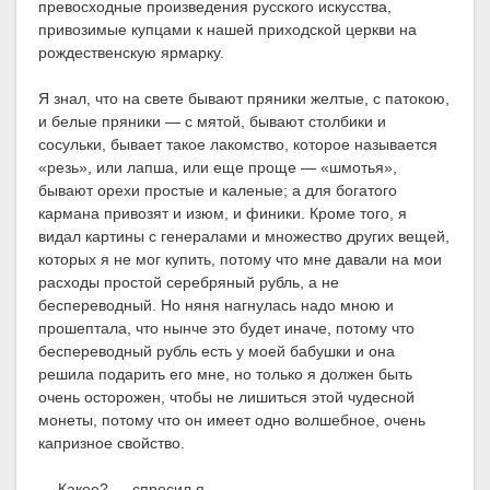
превосходные произведения русского искусства,
привозимые купцами к нашей приходской церкви на
рождественскую ярмарку.
Я знал, что на свете бывают пряники желтые, с патокою,
и белые пряники — с мятой, бывают столбики и
сосульки, бывает такое лакомство, которое называется
«резь», или лапша, или еще проще — «шмотья»,
бывают орехи простые и каленые; а для богатого
кармана привозят и изюм, и финики. Кроме того, я
видал картины с генералами и множество других вещей,
которых я не мог купить, потому что мне давали на мои
расходы простой серебряный рубль, а не
беспереводный. Но няня нагнулась надо мною и
прошептала, что нынче это будет иначе, потому что
беспереводный рубль есть у моей бабушки и она
решила подарить его мне, но только я должен быть
очень осторожен, чтобы не лишиться этой чудесной
монеты, потому что он имеет одно волшебное, очень
капризное свойство.
— Какое? — спросил я.