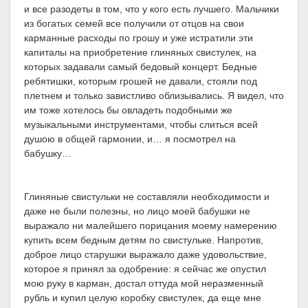
и все разодеты в том, что у кого есть лучшего. Мальчики
из богатых семей все получили от отцов на свои
карманные расходы по грошу и уже истратили эти
капиталы на приобретение глиняных свистулек, на
которых задавали самый бедовый концерт. Бедные
ребятишки, которым грошей не давали, стояли под
плетнем и только завистливо облизывались. Я видел, что
им тоже хотелось бы овладеть подобными же
музыкальными инструментами, чтобы слиться всей
душою в общей гармонии, и… я посмотрел на
бабушку…
Глиняные свистульки не составляли необходимости и
даже не были полезны, но лицо моей бабушки не
выражало ни малейшего порицания моему намерению
купить всем бедным детям по свистульке. Напротив,
доброе лицо старушки выражало даже удовольствие,
которое я принял за одобрение: я сейчас же опустил
мою руку в карман, достал оттуда мой неразменный
рубль и купил целую коробку свистулек, да еще мне