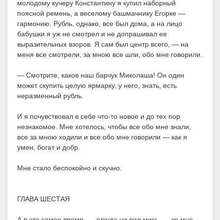
молодому кучеру Константину я купил наборный
поясной ремень, а веселому башмачнику Егорке —
гармонию. Рубль, однако, все был дома, а на лицо
бабушки я уж не смотрел и не допрашивал ее
выразительных взоров. Я сам был центр всего, — на
меня все смотрели, за мною все шли, обо мне говорили.
— Смотрите, каков наш барчук Миколаша! Он один
может скупить целую ярмарку, у него, знать, есть
неразменный рубль.
И я почувствовал в себе что-то новое и до тех пор
незнакомое. Мне хотелось, чтобы все обо мне знали,
все за мною ходили и все обо мне говорили — как я
умен, богат и добр.
Мне стало беспокойно и скучно.
ГЛАВА ШЕСТАЯ
А в это самое время, — откуда ни возьмись, — ко мне