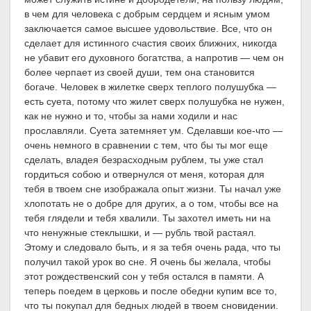
в чем для человека с добрым сердцем и ясным умом
заключается самое высшее удовольствие. Все, что он
сделает для истинного счастия своих ближних, никогда
не убавит его духовного богатства, а напротив — чем он
более черпает из своей души, тем она становится
богаче. Человек в жилетке сверх теплого полушубка —
есть суета, потому что жилет сверх полушубка не нужен,
как не нужно и то, чтобы за нами ходили и нас
прославляли. Суета затемняет ум. Сделавши кое-что —
очень немного в сравнении с тем, что бы ты мог еще
сделать, владея безрасходным рублем, ты уже стал
гордиться собою и отвернулся от меня, которая для
тебя в твоем сне изображала опыт жизни. Ты начал уже
хлопотать не о добре для других, а о том, чтобы все на
тебя глядели и тебя хвалили. Ты захотел иметь ни на
что ненужные стеклышки, и — рубль твой растаял.
Этому и следовало быть, и я за тебя очень рада, что ты
получил такой урок во сне. Я очень бы желала, чтобы
этот рождественский сон у тебя остался в памяти. А
теперь поедем в церковь и после обедни купим все то,
что ты покупал для бедных людей в твоем сновидении.