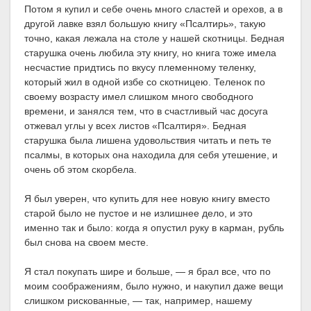
Потом я купил и себе очень много сластей и орехов, а в
другой лавке взял большую книгу «Псалтирь», такую
точно, какая лежала на столе у нашей скотницы. Бедная
старушка очень любила эту книгу, но книга тоже имела
несчастие придтись по вкусу племенному теленку,
который жил в одной избе со скотницею. Теленок по
своему возрасту имел слишком много свободного
времени, и занялся тем, что в счастливый час досуга
отжевал углы у всех листов «Псалтиря». Бедная
старушка была лишена удовольствия читать и петь те
псалмы, в которых она находила для себя утешение, и
очень об этом скорбела.
Я был уверен, что купить для нее новую книгу вместо
старой было не пустое и не излишнее дело, и это
именно так и было: когда я опустил руку в карман, рубль
был снова на своем месте.
Я стал покупать шире и больше, — я брал все, что по
моим соображениям, было нужно, и накупил даже вещи
слишком рискованные, — так, например, нашему