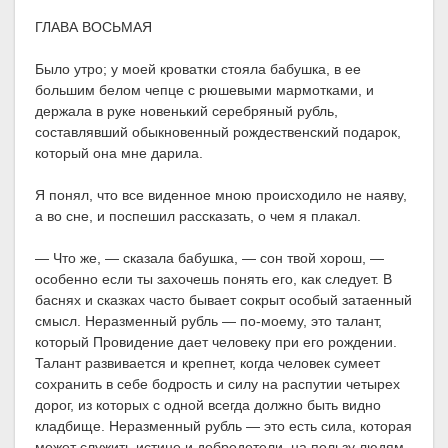
ГЛАВА ВОСЬМАЯ
Было утро; у моей кроватки стояла бабушка, в ее
большим белом чепце с рюшевыми мармотками, и
держала в руке новенький серебряный рубль,
составлявший обыкновенный рождественский подарок,
который она мне дарила.
Я понял, что все виденное мною происходило не наяву,
а во сне, и поспешил рассказать, о чем я плакал.
— Что же, — сказала бабушка, — сон твой хорош, —
особенно если ты захочешь понять его, как следует. В
баснях и сказках часто бывает сокрыт особый затаенный
смысл. Неразменный рубль — по-моему, это талант,
который Провидение дает человеку при его рождении.
Талант развивается и крепнет, когда человек сумеет
сохранить в себе бодрость и силу на распутии четырех
дорог, из которых с одной всегда должно быть видно
кладбище. Неразменный рубль — это есть сила, которая
может служить истине и добродетели, на пользу людям,