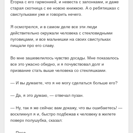
Егорка с его гармонией, и невеста с запонками, и даже
старая скотница с ее новою книжкою. А о ребятишках с
свистульками уже и говорить нечего.
Я осмотрелся, и в самом деле все эти люди
действительно окружали человека с стекловидными
пуговицами, и все мальчишки на своих свистульках
пищали про его славу.
Во мне зашевелилось чувство досады. Мне показалось
все это ужасно обидно, и я почувствовал долг и
призвание стать выше человека со стекляшками.
— И вы думаете, что я не могу сделаться больше его?
— Да, я это думаю, — отвечал пузан.
— Ну, так я же сейчас вам докажу, что вы ошибаетесь! —
воскликнул я и, быстро подбежав к человеку в жилете
поверх полушубка, сказал:
— Посл