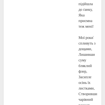
підійшла
до ґанку,
Яка
приємна
теж мені!
Мої роки҆
спливуть з
дощами,
Лишивши
суму
бляклий
флер,
Засипле
осінь їх
листками,
Створивши
чарівний