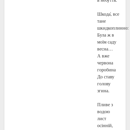
в небуття.
Шкода҆, все
тане
шкидкоплинно:
Була ж в
моїм саду
весна…
А вже
червона
горобина
До ставу
голову
згина.
Пливе з
водою
лист
осінній,