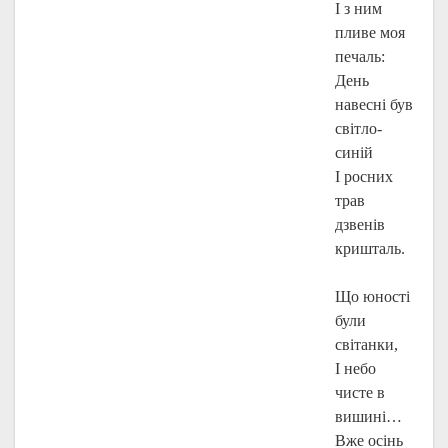
І з ним
пливе моя
печаль:
День
навесні був
світло-
синій
І росних
трав
дзвенів
кришталь.
Що юності
були
світанки,
І небо
чисте в
вишині…
Вже осінь