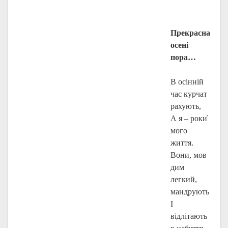
Прекрасна
осені
пора…
В осінній
час курчат
рахують,
А я – роки҆
мого
життя.
Вони, мов
дим
легкий,
мандрують
І
відлітають