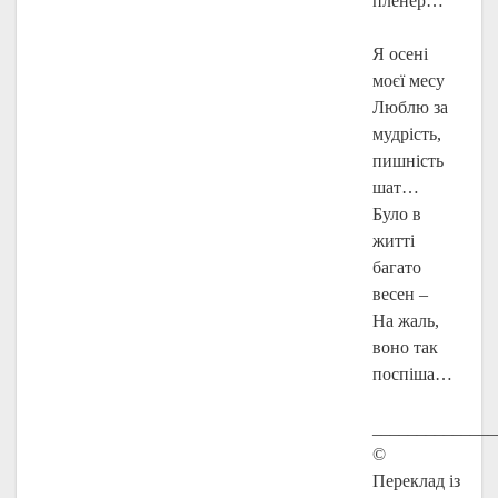
пленер…
Я осені
моєї месу
Люблю за
мудрість,
пишність
шат…
Було в
житті
багато
весен –
На жаль,
воно так
поспіша…
______________
©
Переклад із