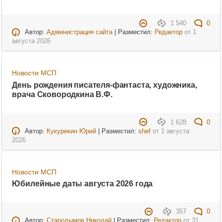
1 540
0
Автор:
Администрация сайта
| Разместил:
Редактор
от
1
августа 2026
Новости МСП
День рождения писателя-фантаста, художника,
врача Сковородкина В.Ф.
1 628
0
Автор:
Кукурекин Юрий
| Разместил:
shef
от
1 августа
2026
Новости МСП
Юбилейные даты августа 2026 года
357
0
Автор:
Стародымов Николай
| Разместил:
Редактор
от
31