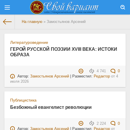
На главную
» Замостьянов Арсений
Литературоведение
ГЕРОЙ РУССКОЙ ПОЭЗИИ XVIII ВЕКА: ИСТОКИ
ОБРАЗА
4 741
0
Автор:
Замостьянов Арсений
| Разместил:
Редактор
от
4
июля 2026
Публицистика
Безбожный евангелист революции
2 224
0
Автор:
Замостьянов Арсений
| Разместил:
Редактор
от