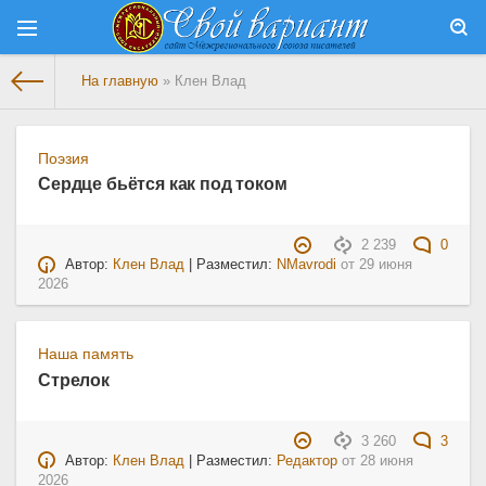
На главную
» Клен Влад
Поэзия
Сердце бьётся как под током
2 239
0
Автор:
Клен Влад
| Разместил:
NMavrodi
от
29 июня
2026
Наша память
Стрелок
3 260
3
Автор:
Клен Влад
| Разместил:
Редактор
от
28 июня
2026