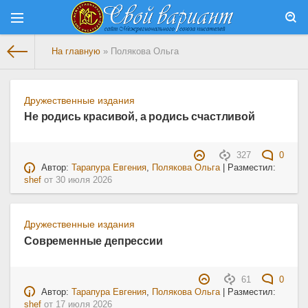
На главную
» Полякова Ольга
Дружественные издания
Не родись красивой, а родись счастливой
327
0
Автор:
Тарапура Евгения
,
Полякова Ольга
| Разместил:
shef
от
30 июля 2026
Дружественные издания
Современные депрессии
61
0
Автор:
Тарапура Евгения
,
Полякова Ольга
| Разместил:
shef
от
17 июля 2026