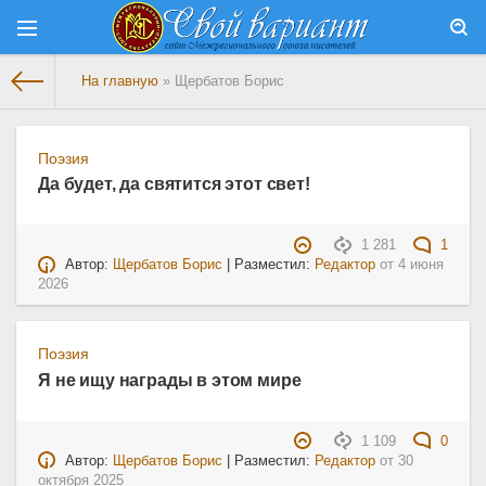
На главную
» Щербатов Борис
Поэзия
Да будет, да святится этот свет!
1 281
1
Автор:
Щербатов Борис
| Разместил:
Редактор
от
4 июня
2026
Поэзия
Я не ищу награды в этом мире
1 109
0
Автор:
Щербатов Борис
| Разместил:
Редактор
от
30
октября 2025