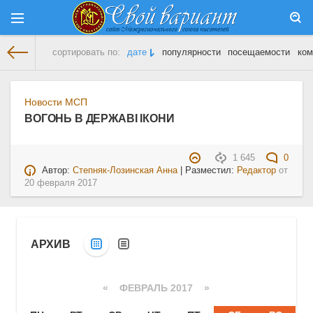
сортировать по:
дате
популярности
посещаемости
ком
На главную
» Материалы за 20.02.2017
Новости МСП
ВОГОНЬ В ДЕРЖАВІ ІКОНИ
1 645
0
Автор:
Степняк-Лозинская Анна
| Разместил:
Редактор
от
20 февраля 2017
АРХИВ
«
ФЕВРАЛЬ 2017
»