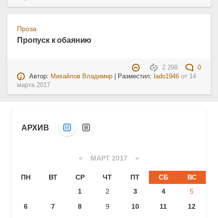
Проза
Пропуск к обаянию
2 298
0
Автор:
Михайлов Владимир
| Разместил:
lado1946
от
14
марта 2017
АРХИВ
«
МАРТ 2017
»
ПН
ВТ
СР
ЧТ
ПТ
СБ
ВС
1
2
3
4
5
6
7
8
9
10
11
12