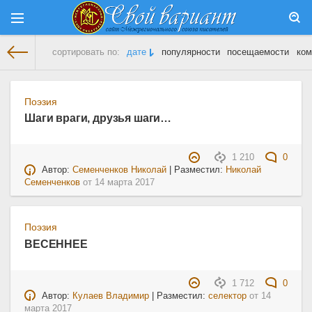
сортировать по:
дате
популярности
посещаемости
ком
На главную
» Материалы за 14.03.2017
Поэзия
Шаги враги, друзья шаги…
1 210
0
Автор:
Семенченков Николай
| Разместил:
Николай
Семенченков
от
14 марта 2017
Поэзия
ВЕСЕННЕЕ
1 712
0
Автор:
Кулаев Владимир
| Разместил:
селектор
от
14
марта 2017