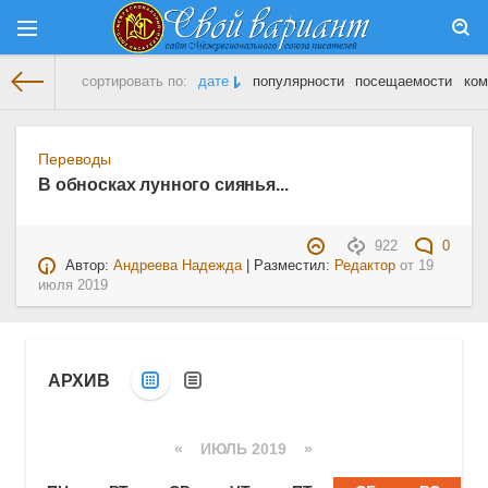
сортировать по:
дате
популярности
посещаемости
ком
На главную
» Материалы за 19.07.2019
Переводы
В обносках лунного сиянья...
922
0
Автор:
Андреева Надежда
| Разместил:
Редактор
от
19
июля 2019
АРХИВ
«
ИЮЛЬ 2019
»