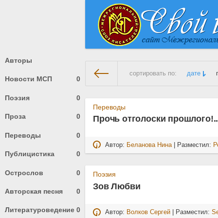
Авторы
сортировать по:
дате
Новости МСП
0
Поэзия
0
На главную
» Материалы за 3
Переводы
Проза
0
Прочь отголоски прошлого!.
Переводы
0
Автор:
Беланова Нина
| Разместил:
Р
Публицистика
0
Острослов
0
Поэзия
Зов Любви
Авторская песня
0
Литературоведение
0
Автор:
Волков Сергей
| Разместил:
Se