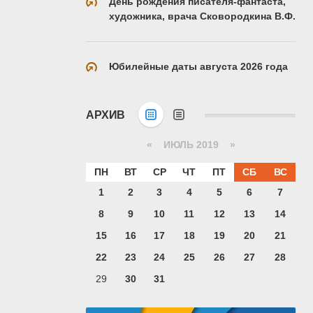
День рождения писателя-фантаста,
художника, врача Сковородкина В.Ф.
Юбилейные даты августа 2026 года
АРХИВ
«
ИЮЛЬ 2019
»
ПН
ВТ
СР
ЧТ
ПТ
СБ
ВС
1
2
3
4
5
6
7
8
9
10
11
12
13
14
15
16
17
18
19
20
21
22
23
24
25
26
27
28
29
30
31