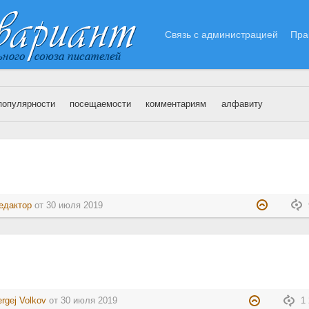
Связь с администрацией
Пра
популярности
посещаемости
комментариям
алфавиту
0.07.2019
.
едактор
от
30 июля 2019
rgej Volkov
от
30 июля 2019
1 