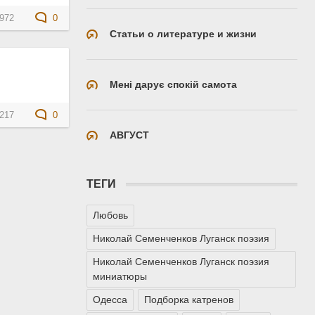
972
0
Статьи о литературе и жизни
Мені дарує спокій самота
217
0
АВГУСТ
ТЕГИ
Любовь
Николай Семенченков Луганск поэзия
Николай Семенченков Луганск поэзия
миниатюры
Одесса
Подборка катренов