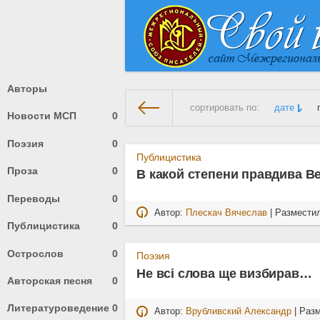
Авторы
сортировать по:
дате
Новости МСП
0
Поэзия
0
На главную
» Материалы за 2
Публицистика
Проза
0
В какой степени правдива В
Переводы
0
Автор:
Плескач Вячеслав
| Размести
Публицистика
0
Острослов
0
Поэзия
Не всі слова ще визбирав…
Авторская песня
0
Литературоведение
0
Автор:
Врубливский Александр
| Раз