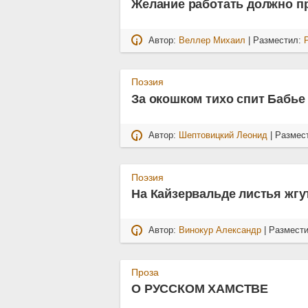
Желание работать должно пр
Автор:
Веллер Михаил
| Разместил:
Поэзия
За окошком тихо спит Бабье
Автор:
Шептовицкий Леонид
| Размес
Поэзия
На Кайзервальде листья жгу
Автор:
Винокур Александр
| Размест
Проза
О РУССКОМ ХАМСТВЕ