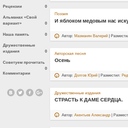
Рецензии
0
Поэзия
Альманах «Свой
И яблоком медовым нас иск
вариант»
0
Наша память
0
Автор:
Мазманян Валерий
| Размести
Дружественные
издания
0
Авторская песня
Осень
Советуем прочитать
0
Комментарии
Автор:
Долгов Юрий
| Разместил:
Ред
Дружественные издания
СТРАСТЬ К ДАМЕ СЕРДЦА.
Автор:
Акентьев Александр
| Размес