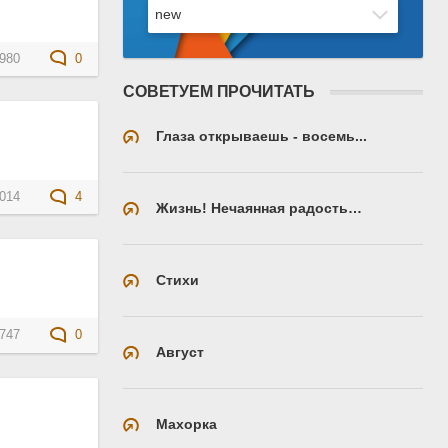
980
0
СОВЕТУЕМ ПРОЧИТАТЬ
Глаза открываешь - восемь...
014
4
Жизнь! Нечаянная радость…
Стихи
747
0
Август
Махорка