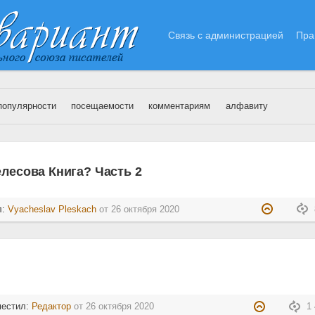
Связь с администрацией
Пра
популярности
посещаемости
комментариям
алфавиту
6.10.2020
елесова Книга? Часть 2
л:
Vyacheslav Pleskach
от
26 октября 2020
местил:
Редактор
от
26 октября 2020
1 