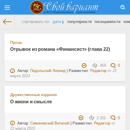
сортировать по:
дате
популярности
посещаемости
ком
На главную
» Материалы за 22.03.2023
Проза
Отрывок из романа «Финансист» (глава 22)
459
0
Автор:
Подольский Леонид
| Разместил:
Редактор
от
22
марта 2023
Дружественные издания
О жизни и смысле
2 201
0
Автор:
Симоновский Виталий
| Разместил:
Редактор
от
22 марта 2023