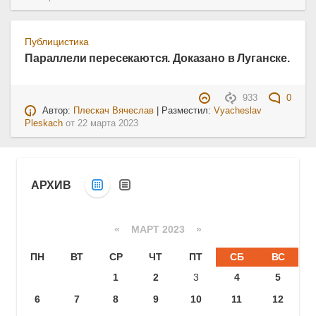
Публицистика
Параллели пересекаются. Доказано в Луганске.
933
0
Автор:
Плескач Вячеслав
| Разместил:
Vyacheslav
Pleskach
от
22 марта 2023
АРХИВ
«
МАРТ 2023
»
ПН
ВТ
СР
ЧТ
ПТ
СБ
ВС
1
2
3
4
5
6
7
8
9
10
11
12