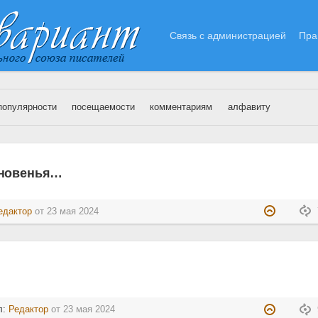
Связь с администрацией
Пра
популярности
посещаемости
комментариям
алфавиту
3.05.2024
гновенья…
едактор
от
23 мая 2024
л:
Редактор
от
23 мая 2024