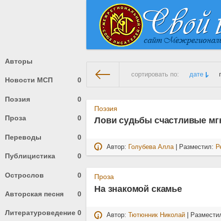
Авторы
сортировать по:
дате
Новости МСП
0
Поэзия
0
На главную
» Материалы за 2
Поэзия
Проза
0
Лови судьбы счастливые м
Переводы
0
Автор:
Голубева Алла
| Разместил:
Р
Публицистика
0
Острослов
0
Проза
На знакомой скамье
Авторская песня
0
Литературоведение
0
Автор:
Тютюнник Николай
| Размести