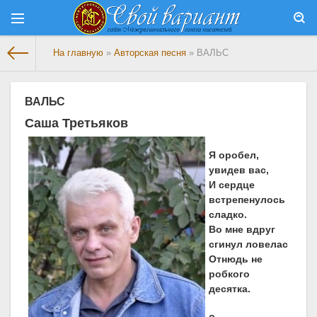
На главную
»
Авторская песня
» ВАЛЬС
ВАЛЬС
Саша Третьяков
Я оробел,
увидев вас,
И сердце
встрепенулось
сладко.
Во мне вдруг
сгинул ловелас
Отнюдь не
робкого
десятка.