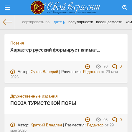
сортировать по:
дате
популярности
посещаемости
ком
На главную
» Материалы за 29.05.2026
Поэзия
Характер русский формирует климат...
70
0
Автор:
Сухов Валерий
| Разместил:
Редактор
от
29 мая
2026
Дружественные издания
ПОЭЗА ТУРИСТСКОЙ ПОРЫ
93
0
Автор:
Краткий Владлен
| Разместил:
Редактор
от
29
мая 2026