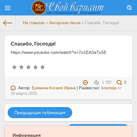
На главную
»
Авторская песня
» Спасибо, Господи!
Спасибо, Господи!
https://www.youtube.com/watch?v=7o1EA3aTu5E
1 787
0
Автор:
Еремина-Космея Ирина
| Разместил:
kosmeja
от
19 марта 2015
Предыдущая публикация
Следующая публикация
Информация