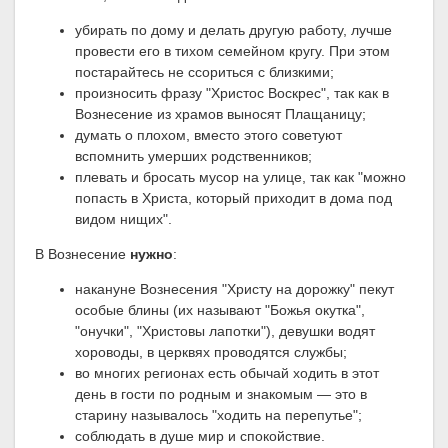
убирать по дому и делать другую работу, лучше
провести его в тихом семейном кругу. При этом
постарайтесь не ссориться с близкими;
произносить фразу "Христос Воскрес", так как в
Вознесение из храмов выносят Плащаницу;
думать о плохом, вместо этого советуют
вспомнить умерших родственников;
плевать и бросать мусор на улице, так как "можно
попасть в Христа, который приходит в дома под
видом нищих".
В Вознесение
нужно
:
накануне Вознесения "Христу на дорожку" пекут
особые блины (их называют "Божья окутка",
"онучки", "Христовы лапотки"), девушки водят
хороводы, в церквях проводятся службы;
во многих регионах есть обычай ходить в этот
день в гости по родным и знакомым — это в
старину называлось "ходить на перепутье";
соблюдать в душе мир и спокойствие.