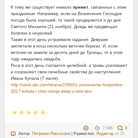
К тому же существует немало
примет
, связанных с этим
праздником. Например, если на Вознесение Господне
погода была хорошей, то такой продержится и до дня
Святого Михаила (21 ноября). Дождь же предвещал
болезни и неурожай.
Также в этот день устраивали гадания. Девушки
заплетали в косы несколько веточек березы. И, если
веточки не завяли за десять дней до Троицы, то в этом
году ожидалась свадьба.
Роса в этот день считается целебной, а травы усиливают
и сохраняют свои лечебные свойства до наступления
Ивана Купала (7 июля).
http://vesti-ukr.com/strana/239551-voznesenie-hospodne-
2017-kohda-i-chto-nelzja-delat-v-etot-den
2 048
0
Автор:
Петренко Роксолана
| Разместил:
Редактор
от
21