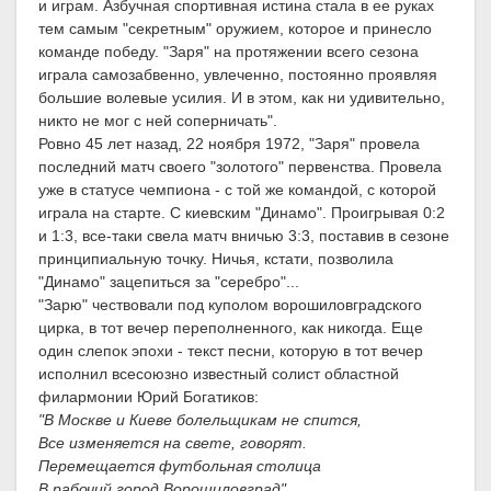
и играм. Азбучная спортивная истина стала в ее руках
тем самым "секретным" оружием, которое и принесло
команде победу. "Заря" на протяжении всего сезона
играла самозабвенно, увлеченно, постоянно проявляя
большие волевые усилия. И в этом, как ни удивительно,
никто не мог с ней соперничать".
Ровно 45 лет назад, 22 ноября 1972, "Заря" провела
последний матч своего "золотого" первенства. Провела
уже в статусе чемпиона - с той же командой, с которой
играла на старте. С киевским "Динамо". Проигрывая 0:2
и 1:3, все-таки свела матч вничью 3:3, поставив в сезоне
принципиальную точку. Ничья, кстати, позволила
"Динамо" зацепиться за "серебро"...
"Зарю" чествовали под куполом ворошиловградского
цирка, в тот вечер переполненного, как никогда. Еще
один слепок эпохи - текст песни, которую в тот вечер
исполнил всесоюзно известный солист областной
филармонии Юрий Богатиков:
"В Москве и Киеве болельщикам не спится,
Все изменяется на свете, говорят.
Перемещается футбольная столица
В рабочий город Ворошиловград".