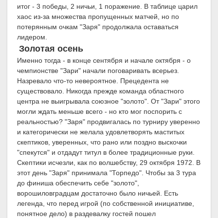
итог - 3 победы, 2 ничьи, 1 поражение. В таблице царил
хаос из-за множества пропущенных матчей, но по
потерянным очкам "Заря" продолжала оставаться
лидером.
Золотая осень
Именно тогда - в конце сентября и начале октября - о
чемпионстве "Зари" начали поговаривать всерьез.
Назревало что-то невероятное. Прецедента не
существовало. Никогда прежде команда областного
центра не выигрывала союзное "золото". От "Зари" этого
могли ждать меньше всего - но кто мог поспорить с
реальностью? "Заря" продвигалась по турниру уверенно
и категорически не желала удовлетворять маститых
скептиков, уверенных, что рано или поздно выскочки
"спекутся" и отдадут титул в более традиционные руки.
Скептики исчезли, как по волшебству, 29 октября 1972. В
этот день "Заря" принимала "Торпедо". Чтобы за 3 тура
до финиша обеспечить себе "золото",
ворошиловградцам достаточно было ничьей. Есть
легенда, что перед игрой (по собственной инициативе,
понятное дело) в раздевалку гостей пошел