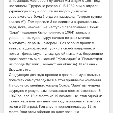
в "командах мастеров") луганчан мы видим с 1957 под
названием "Трудовые резервы". В 1962 они выиграли
украинскую зону и прошли во второй дивизион
советского футбола (тогда он назывался "вторая группа
класса А"). Там провели 3 не слишком выразительных
года, пока, наконец, не наступил переломный 1966-й.
"Заря" (название было принято в 1964) заиграла
уверенно, солидно, вдруг начала во всех матчах
выступать "первым номером". Без особых проблем
выиграла двухкруговой турнир в своей подгруппе, а
потом - финальную пульку, где ей пытались безуспешно
противостоять вильнюсский "Жальгирис" и "Политотдел"
из города Дустлик (Ташкентская область). И вот она -
Высшая лига!
Следующие два года прошли в довольно мучительных
попытках самоутвердиться в этой приличной компании.
На фоне сильнейших команд Союза "Заря" выглядела
заурядно и результаты показывала соответственные. В
1967 заняла 16-е место из 19 возможных, став одной из
самых нерезультативных команд чемпионата (всего 27
голов в 36 играх). Год спустя приподнялась до 13-го
места (при этом обогнав на одну позицию