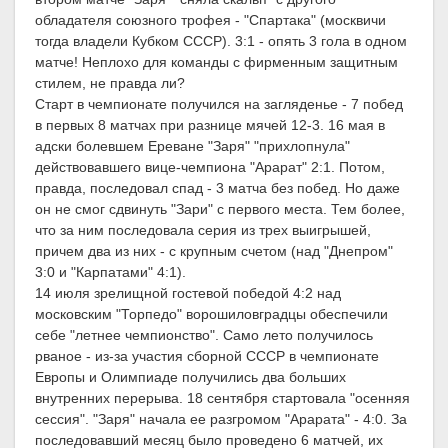
обладателя союзного трофея - "Спартака" (москвичи
тогда владели Кубком СССР). 3:1 - опять 3 гола в одном
матче! Неплохо для команды с фирменным защитным
стилем, не правда ли?
Старт в чемпионате получился на загляденье - 7 побед
в первых 8 матчах при разнице мячей 12-3. 16 мая в
адски болевшем Ереване "Заря" "прихлопнула"
действовавшего вице-чемпиона "Арарат" 2:1. Потом,
правда, последовал спад - 3 матча без побед. Но даже
он не смог сдвинуть "Зари" с первого места. Тем более,
что за ним последовала серия из трех выигрышей,
причем два из них - с крупным счетом (над "Днепром"
3:0 и "Карпатами" 4:1).
14 июля зрелищной гостевой победой 4:2 над
московским "Торпедо" ворошиловградцы обеспечили
себе "летнее чемпионство". Само лето получилось
рваное - из-за участия сборной СССР в чемпионате
Европы и Олимпиаде получились два больших
внутренних перерыва. 18 сентября стартовала "осенняя
сессия". "Заря" начала ее разгромом "Арарата" - 4:0. За
последовавший месяц было проведено 6 матчей, их