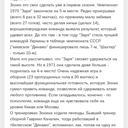
Зонин это смог сделать уже в первом сезоне. Чемпионат
1970 "Заря" закончила на 5-м месте. Редко проигрывая
(всего 8 раз в 32 матчах), по-прежнему мало забивая
(всего 27 голов), часто делая ничьи (целых 14),
ворошиловградская команда выжала результат, который
удивил всех. Да что там - в том году "Заря" стала лучшей
командой Украины в таблице чемпионата СССР
("киевское "Динамо" финишировало лишь 7-м, "Шахтер"
- только 10-м).
Мало кто рассчитывал, что "Заря" сможет удержаться на
такой высоте. Но в 1971 она сделала даже больше -
поднялась на 4-е место! Очень надежная игра в
обороне (23 пропущенных гола в 30 матчах) и
высочайшая функциональная готовность, которую Зонин
сумел привить команде, позволяли ей сдерживать атаки
любого противника. Если складывалось, конечно - по
психологии, команда еще не чувствовала себя на
уровне Киева или Москвы.
О тренировках Зонина ходили легенды. Бывший тренер
сборной Гавриил Качалин, тогда работавший в
тбилисском "Динамо", вспоминал, как, попав на одну из