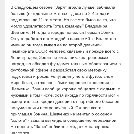
В следующем сезоне "Заря" играла лучше, забивала
больше (в отдельных матчах - даже по 3-4 гола) и
поднялась до 11-го места. Но все это было не то, что
могло удовлетворить "отца команды" Владимира
Шевченко. И тогда в городе появился Герман Зонин.
Он уже работал с командой в начале 60-х. Более того -
именно он тогда вывел ее во второй дивизион
чемпионата СССР. Человек, связанный прежде всего с
Ленинградом, Зонин не имел никаких тренерских
наград, но обладал фундаментальным образованием в
футбольной сфере и разработал свою методику
подготовки игроков. Репутация у него в футбольном
мире была, а главное - были хорошие отношения с
Шевченко. Зонин вообще хорошо общался с людьми, с
нужными в том числе, хотя иногда по горячности мог и
испортить все. Кредит доверия от партийного босса он
получил почти неограниченный. Скорее всего,
приглашая Зонина, Шевченко не мечтал о союзном
"золоте" - задача выглядела совершенно нереальной.
Но поднять "Зарю" поближе к медалям наверняка
надеялся.