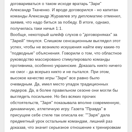
договариваться о таком исходе вратарь "Зари"
Александр Ткаченко. И вроде договорился - но капитан
команды Александр Журавлев эту дипломатию отменил,
заявив, что надо биться за победу. В итоге, однако,
получилась таки ничья 1:1.
Вообще, некоторый шлейф слухов о "договорняках" за
"Зарей" тянулся. Слишком сенсационным выглядел этот
успех, чтобы не возникло искушения найти ему какие-то
"подводные" объяснения. Говорили о том, что областное
руководство массировано стимулировало команды
противника, особенно украинские. Доказать никто ничего
не смог - да всерьез никто и не пытался. При этом,
высокое качество игры "Зари" все равно было
очевидным. Да, имел место упадок традиционных
лидеров. Да, в более правильном сезоне они могли бы
выглядеть посильнее. Но без всяких прочих
обстоятельств, "Заря" показывала вполне современную,
динамичную, атлетичную игру. Газета "Правда" в
присущем себе стиле так описала ее: ""Заря" дала
предметный урок остальным командам, лишний раз
доказав, что значит серьезное отношение к тренировкам