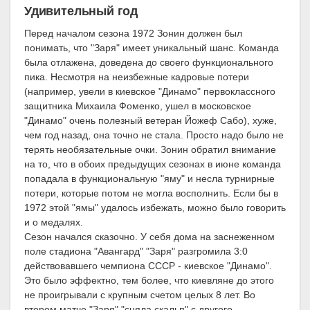
Удивительный год
Перед началом сезона 1972 Зонин должен был
понимать, что "Заря" имеет уникальный шанс. Команда
была отлажена, доведена до своего функционального
пика. Несмотря на неизбежные кадровые потери
(например, увели в киевское "Динамо" первоклассного
защитника Михаила Фоменко, ушел в московское
"Динамо" очень полезный ветеран Йожеф Сабо), хуже,
чем год назад, она точно не стала. Просто надо было не
терять необязательные очки. Зонин обратил внимание
на то, что в обоих предыдущих сезонах в июне команда
попадала в функциональную "яму" и несла турнирные
потери, которые потом не могла восполнить. Если бы в
1972 этой "ямы" удалось избежать, можно было говорить
и о медалях.
Сезон начался сказочно. У себя дома на заснеженном
поле стадиона "Авангард" "Заря" разгромила 3:0
действовавшего чемпиона СССР - киевское "Динамо".
Это было эффектно, тем более, что киевляне до этого
не проигрывали с крупным счетом целых 8 лет. Во
втором матче "Заря" "сняла скальп" с другого