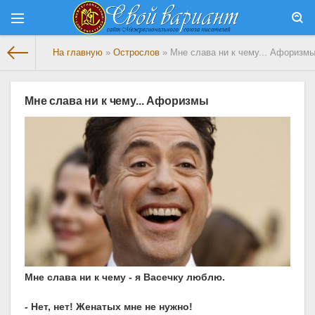
На главную
»
Острослов
» Мне слава ни к чему... Афоризм
Мне слава ни к чему... Афоризмы
Мне слава ни к чему - я Васечку люблю.
- Нет, нет! Женатых мне не нужно!