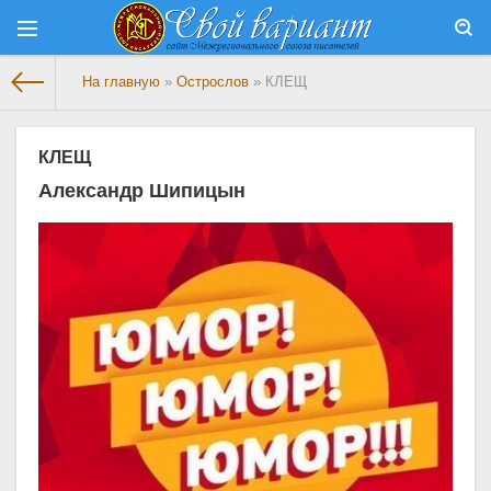
На главную
»
Острослов
» КЛЕЩ
КЛЕЩ
Александр Шипицын