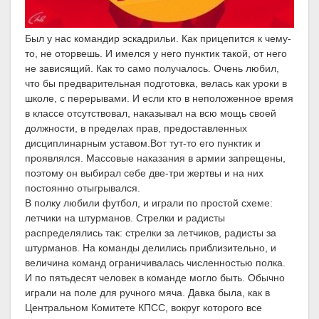
Был у нас командир эскадрильи. Как прицепится к чему-
то, не оторвешь. И имелся у него пунктик такой, от него
не зависящий. Как то само получалось. Очень любил,
что бы предварительная подготовка, велась как уроки в
школе, с перерывами. И если кто в неположенное время
в классе отсутствовал, наказывал на всю мощь своей
должности, в пределах прав, предоставленных
дисциплинарным уставом.Вот тут-то его пунктик и
проявлялся. Массовые наказания в армии запрещены,
поэтому он выбирал себе две-три жертвы и на них
постоянно отыгрывался.
В полку любили футбол, и играли по простой схеме:
летчики на штурманов. Стрелки и радисты
распределялись так: стрелки за летчиков, радисты за
штурманов. На команды делились приблизительно, и
величина команд ограничивалась численностью полка.
И по пятьдесят человек в команде могло быть. Обычно
играли на поле для ручного мяча. Давка была, как в
Центральном Комитете КПСС, вокруг которого все