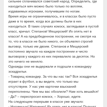
сильнее сплачивался советский народ. Определить, где
находиться мяч можно было только по воплям,
издаваемых игроками, получившим по ногам.
Время игры не ограничивалось, и в классах было пусто
даже в то время, когда все должны были в них
находиться. В таких случаях комэск, заглядывая в пустой
класс, кричал: Степанов! Мещерский! Их опять нет в
классе! А на предобеденном построении, не смотря на
то, что в классе не было никого, он объявлял строгий
выговор, только им двоим. Степанов и Мещерский
постоянно звучало на каждом построении и число
выговоров у каждого из них перевалило за десяток. Но
это ничего не меняло.
Однажды они не выдержали и подошли к командиру
эскадрильи.
- Товарищ командир. За что вы нас так? Вся эскадрилья
играет в футбол, а вы видите, что только мы
отсутствуем. У нас уже карточки взысканий
переполнены. Чем мы вас обозлили? Нам хоть вешайся!
- Да? – переспросил комэск, – Хорошо, идите.
На следующем перерыве в классе уже звучало:
- Ноговицын! Марченко! Их опять нет в классе! Получат