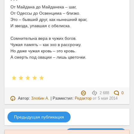
* * *
От Майдана до Майданека – шаг,
От Одессы до Освенцима – близко.
Это – бывший друг, как нынешний враг,
И звезда, упавшая с обелиска.
Сомнительна вера в чужих богов.
Чужая память – как эхо в рассрочку.
Но даже чужая кровь – это кровь.
А смерть под овации – лишь цветочки.
2 688
0
Автор:
Злобин А.
| Разместил:
Редактор
от
5 мая 2014
Предыдущая публикация
Следующая публикация