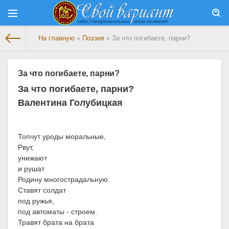
На главную
»
Поэзия
» За что погибаете, парни?
За что погибаете, парни?
За что погибаете, парни?
Валентина Голубицкая
Топчут уроды моральные,
Рвут,
унижают
и рушат
Родину многострадальную.
Ставят солдат
под ружья,
под автоматы - строем.
Травят брата на брата