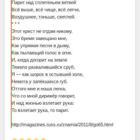
Парит над сплетеньем ветвей
Всё выше, всё чище, всё легче,
Воздушнее, тоньше, светлей.
* * *
Этот крест не отдам никому.
Это бремя завещано мне,
Как упрямая песня в дыму,
Как пылающий голос в огне.
И, когда догорит на земле
Тяжело развалившийся сруб,
Я — как шорох в остывшей золе,
Немота у запёкшихся губ.
Оттого мне и ноша легка,
Что со мной дирижёр говорит,
И над жизнью взлетает рука:
То взлетает рука, то парит.
http://magazines.russ.ru/znamia/2011/8/go65.html