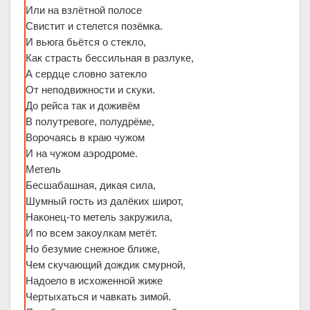
Или на взлётной полосе
Свистит и стелется позёмка.
И вьюга бьётся о стекло,
Как страсть бессильная в разлуке,
А сердце словно затекло
От неподвижности и скуки.
До рейса так и доживём
В полутревоге, полудрёме,
Ворочаясь в краю чужом
И на чужом аэродроме.
Метель
Бесшабашная, дикая сила,
Шумный гость из далёких широт,
Наконец-то метель закружила,
И по всем закоулкам метёт.
Но безумие снежное ближе,
Чем скучающий дождик смурной,
Надоело в исхоженной жиже
Чертыхаться и чавкать зимой.