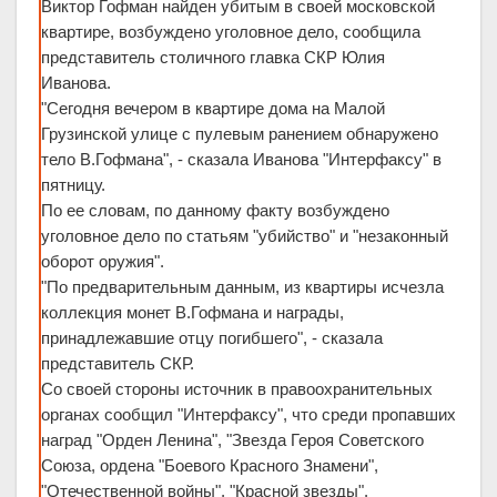
Виктор Гофман найден убитым в своей московской
квартире, возбуждено уголовное дело, сообщила
представитель столичного главка СКР Юлия
Иванова.
"Сегодня вечером в квартире дома на Малой
Грузинской улице с пулевым ранением обнаружено
тело В.Гофмана", - сказала Иванова "Интерфаксу" в
пятницу.
По ее словам, по данному факту возбуждено
уголовное дело по статьям "убийство" и "незаконный
оборот оружия".
"По предварительным данным, из квартиры исчезла
коллекция монет В.Гофмана и награды,
принадлежавшие отцу погибшего", - сказала
представитель СКР.
Со своей стороны источник в правоохранительных
органах сообщил "Интерфаксу", что среди пропавших
наград "Орден Ленина", "Звезда Героя Советского
Союза, ордена "Боевого Красного Знамени",
"Отечественной войны", "Красной звезды".