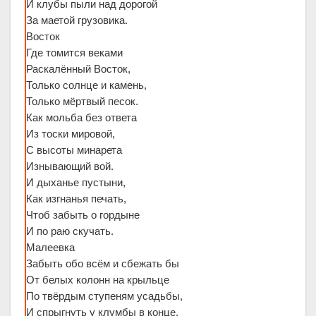
И клубы пыли над дорогой
За маетой грузовика.
Восток
Где томится веками
Раскалённый Восток,
Только солнце и камень,
Только мёртвый песок.
Как мольба без ответа
Из тоски мировой,
С высоты минарета
Изнывающий вой.
И дыханье пустыни,
Как изгнанья печать,
Чтоб забыть о гордыне
И по раю скучать.
Малеевка
Забыть обо всём и сбежать бы
От белых колонн на крыльце
По твёрдым ступеням усадьбы,
И спрыгнуть у клумбы в конце.