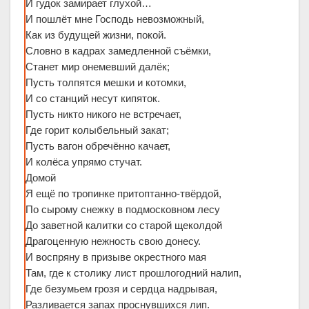
И гудок замирает глухой…
И пошлёт мне Господь невозможный,
Как из будущей жизни, покой.
Словно в кадрах замедленной съёмки,
Станет мир онемевший далёк;
Пусть толпятся мешки и котомки,
И со станций несут кипяток.
Пусть никто никого не встречает,
Где горит колыбельный закат;
Пусть вагон обречённо качает,
И колёса упрямо стучат.
Домой
Я ещё по тропинке притоптанно-твёрдой,
По сырому снежку в подмосковном лесу
До заветной калитки со старой щеколдой
Драгоценную нежность свою донесу.
И воспряну в призыве окрестного мая
Там, где к столику лист прошлогодний налип,
Где безумьем грозя и сердца надрывая,
Разливается запах проснувшихся лип.