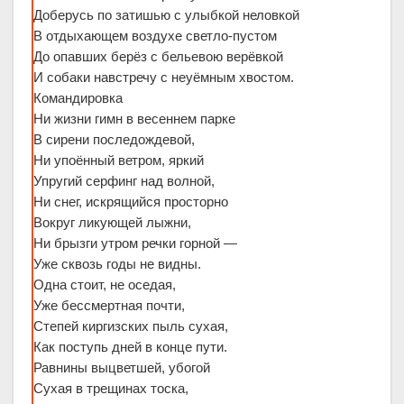
Доберусь по затишью с улыбкой неловкой
В отдыхающем воздухе светло-пустом
До опавших берёз с бельевою верёвкой
И собаки навстречу с неуёмным хвостом.
Командировка
Ни жизни гимн в весеннем парке
В сирени последождевой,
Ни упоённый ветром, яркий
Упругий серфинг над волной,
Ни снег, искрящийся просторно
Вокруг ликующей лыжни,
Ни брызги утром речки горной —
Уже сквозь годы не видны.
Одна стоит, не оседая,
Уже бессмертная почти,
Степей киргизских пыль сухая,
Как поступь дней в конце пути.
Равнины выцветшей, убогой
Сухая в трещинах тоска,