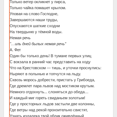
Только ветер окликнет у пирса,
Только чайка помашет крылом.
Уповая на слово Господне,
Завершаются наши труды,
Опускаются шаткие сходни
На твердыню у тёмной воды.
Немая речь
"…иль дней былых немая речь”
А. Фет
Один бы только день! В тумане первых улиц
С вокзала в ранний час представить на ходу
Что на Крестовском — тишь, и уточки проснулись:
Ныряют в полынью и топчутся на льду.
Сквозь морось добрести, пристать у Грибоеда,
Где дремлет пара львов над мостиком крутым.
Немного отдохнуть... слоняться до обеда…
И каждый миг гореть свиданьем золотым!
Где у просторных льдов застыли две колонны,
Где ветры над рекой пронзительно свистят,
Узнать издалека твой облик оживлённый