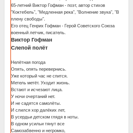
65-летний Виктор Гофман - поэт, автор стихов
"Коктебель", "Медленная река", "Волнение звука", "В
плену свободы".
Его отец Генрих Гофман - Герой Советского Союза
военный летчик, писатель.
Виктор Гофман
Слепой полёт
Нелётная погода
Опять, опять перевернись.
Уже который час не спится.
Метель метёт. Уходит жизнь.
Встают и исчезают лица.
У ночи очертаний нет.
И не садятся самолёты.
И слился хор далёких лет,
В усердьи детском глядя в ноты.
В одном усильи тянут все
Самозабвенно и негромко,