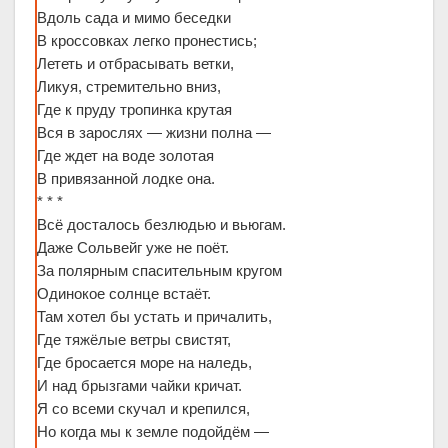
Вдоль сада и мимо беседки
В кроссовках легко пронестись;
Лететь и отбрасывать ветки,
Ликуя, стремительно вниз,
Где к пруду тропинка крутая
Вся в зарослях — жизни полна —
Где ждет на воде золотая
В привязанной лодке она.
* * *
Всё досталось безлюдью и вьюгам.
Даже Сольвейг уже не поёт.
За полярным спасительным кругом
Одинокое солнце встаёт.
Там хотел бы устать и причалить,
Где тяжёлые ветры свистят,
Где бросается море на наледь,
И над брызгами чайки кричат.
Я со всеми скучал и крепился,
Но когда мы к земле подойдём —