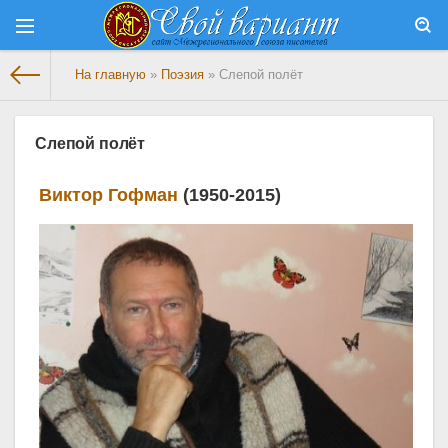
На главную
»
Поэзия
» Слепой полёт
Слепой полёт
Виктор Гофман
(1950-2015)