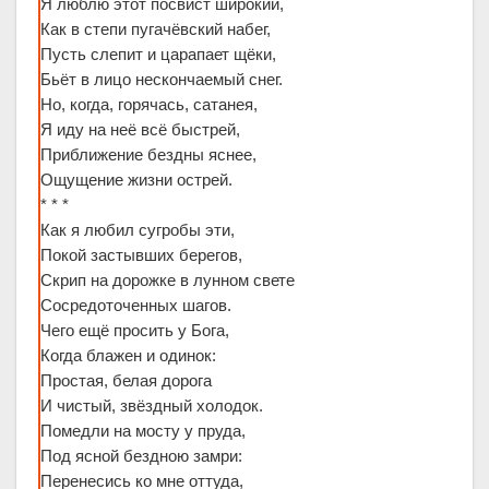
Я люблю этот посвист широкий,
Как в степи пугачёвский набег,
Пусть слепит и царапает щёки,
Бьёт в лицо нескончаемый снег.
Но, когда, горячась, сатанея,
Я иду на неё всё быстрей,
Приближение бездны яснее,
Ощущение жизни острей.
* * *
Как я любил сугробы эти,
Покой застывших берегов,
Скрип на дорожке в лунном свете
Сосредоточенных шагов.
Чего ещё просить у Бога,
Когда блажен и одинок:
Простая, белая дорога
И чистый, звёздный холодок.
Помедли на мосту у пруда,
Под ясной бездною замри:
Перенесись ко мне оттуда,