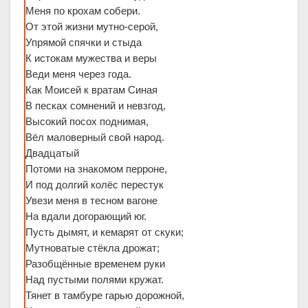
Меня по крохам собери.
От этой жизни мутно-серой,
Упрямой спячки и стыда
К истокам мужества и веры
Веди меня через года.
Как Моисей к вратам Синая
В песках сомнений и невзгод,
Высокий посох поднимая,
Вёл маловерный свой народ.
Двадцатый
Потоми на знакомом перроне,
И под долгий колёс перестук
Увези меня в тесном вагоне
На вдали догорающий юг.
Пусть дымят, и кемарят от скуки;
Мутноватые стёкла дрожат;
Разобщённые временем руки
Над пустыми полями кружат.
Тянет в тамбуре гарью дорожной,