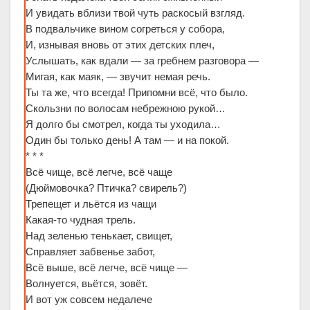
И увидать вблизи твой чуть раскосый взгляд.
В подвальчике вином согреться у собора,
И, изнывая вновь от этих детских плеч,
Услышать, как вдали — за гребнем разговора —
Мигая, как маяк, — звучит немая речь.
Ты та же, что всегда! Припомни всё, что было.
Скользни по волосам небрежною рукой…
Я долго бы смотрел, когда ты уходила…
Один бы только день! А там — и на покой.
* * *
Всё чище, всё легче, всё чаще
(Дюймовочка? Птичка? свирель?)
Трепещет и льётся из чащи
Какая-то чудная трель.
Над зеленью тенькает, свищет,
Справляет забвенье забот,
Всё выше, всё легче, всё чище —
Волнуется, вьётся, зовёт.
И вот уж совсем недалече