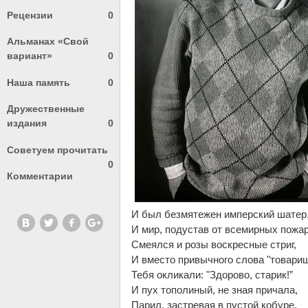
Рецензии
0
Альманах «Свой
вариант»
0
Наша память
0
Дружественные
издания
0
Советуем прочитать
0
Комментарии
И был безмятежен имперский шатер
И мир, подустав от всемирных пожа
Смеялся и розы воскресные стриг,
И вместо привычного слова "товари
Тебя окликали: "Здорово, старик!”
И пух тополиный, не зная причала,
Парил, застревая в пустой кобуре,