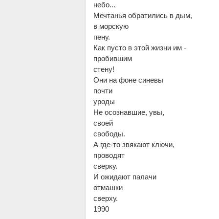
небо...
Мечтанья обратились в дым,
в морскую
пену.
Как пусто в этой жизни им -
пробившим
стену!
Они на фоне синевы
почти
уроды
Не осознавшие, увы,
своей
свободы.
А где-то звякают ключи,
проводят
сверку.
И ожидают палачи
отмашки
сверху.
1990