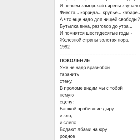
И пеньем заморской сирены звучало
Фиеста... коррида... крупье... кабаре..
А что еще надо для нищей свободы?
Бутылка вина, разговор до утра...
И помнятся шестидесятые годы -
Железной страны золотая пора.
1992
-------------------------------------------------
ПОКОЛЕНИЕ
Уже не надо вразнобой
таранить
стену.
В проломе видим мы с тобой
немую
сцену:
Башкой пробившие дыру
и зло,
и слепо
Бодают лбами на юру
родное