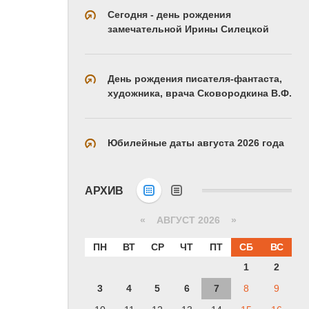
Сегодня - день рождения
замечательной Ирины Силецкой
День рождения писателя-фантаста,
художника, врача Сковородкина В.Ф.
Юбилейные даты августа 2026 года
АРХИВ
«
АВГУСТ 2026 »
ПН
ВТ
СР
ЧТ
ПТ
СБ
ВС
1
2
3
4
5
6
7
8
9