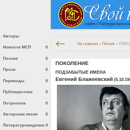
Авторы
На главную
»
Поэзия
» ПОК
Новости МСП
0
Поэзия
0
ПОКОЛЕНИЕ
Проза
0
ПОДЗАБЫТЫЕ ИМЕНА
Евгений Блажеевский
(5.10.19
Переводы
0
Публицистика
0
Острослов
0
Авторская песня
0
Литературоведение
0