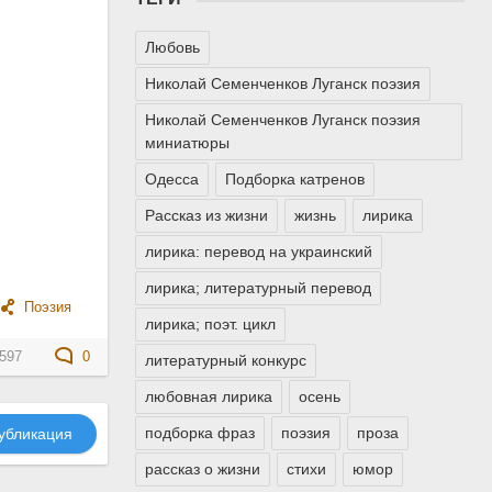
Любовь
Николай Семенченков Луганск поэзия
Николай Семенченков Луганск поэзия
миниатюры
Одесса
Подборка катренов
Рассказ из жизни
жизнь
лирика
лирика: перевод на украинский
лирика; литературный перевод
Поэзия
лирика; поэт. цикл
597
0
литературный конкурс
любовная лирика
осень
подборка фраз
поэзия
проза
убликация
рассказ о жизни
стихи
юмор