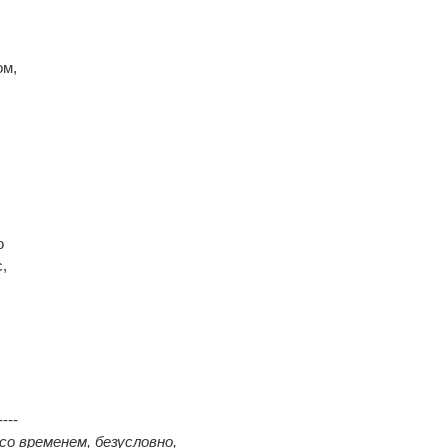
ом,
о
,
----
со временем, безусловно,