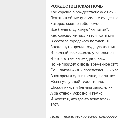
-------------------------
РОЖДЕСТВЕНСКАЯ НОЧЬ
Как хорошо в рождественскую ночь
Лежать в обнимку с милым существ
Которое смогло тебе помочь,
Все беды отодвинув "на потом".
Как хорошо не числиться, хоть миг,
В составе городского поголовья,
Захлопнуть время - худшую из книг -
И нежный воск зажечь у изголовья.
И что бы там ни ожидало вас,
Но не пройдет сквозь временное сит
Со шлаком жизни просветленный час
В котором и единственно, и слитно:
Жены уснувшей тихое тепло,
Шажки минут и беглый запах елки.
А за стеной морозно и темно,
И кажется, что где-то воют волки.
1978
---------------------------------------------------
Поэт, трагический голос которого 