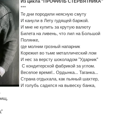
Из цикла "ПРОФИЛЬ СТЕРВЯТНИКА”
***
Те дни породили неясную смуту
И канули в Лету гудящей баржой.
И мне не купить за крутую валюту
Билета на ливень, что лил на Большой
Полянке,
где молнии грозный напарник
Корежил во тьме металлический лом
И нес за версту шоколадом "Ударник”
С кондитерской фабрикой за углом.
Веселое время!.. Ордынка... Таганка...
Страна отдыхала, как пьяный шахтер,
И голубь садился на вывеску банка,
.
рищ,
щ”