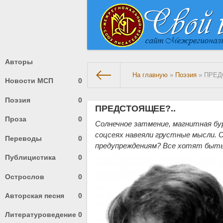
Авторы
На главную
»
Поэзия
» ПРЕД
Новости МСП
0
Поэзия
0
ПРЕДСТОЯЩЕЕ?..
Проза
0
Солнечное затмение, магнитная бур
соцсеях навеяли грустные мысли. 
Переводы
0
предупреждениям? Все хотят быть 
Публицистика
0
Острослов
0
Авторская песня
0
Литературоведение
0