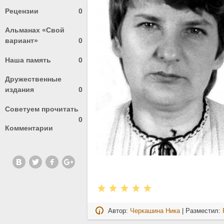
Рецензии
0
Альманах «Свой
вариант»
0
Наша память
0
Дружественные
издания
0
Советуем прочитать
0
Комментарии
Автор:
Черкашина Ника
| Разместил: