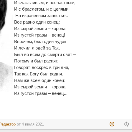
И счастливым, и несчастным,
И с браслетом, и с цепями
На израненном запястье…
Все равно один конец:
Из сырой земли – корона,
Из густой травы – венец!
Впрочем, был один чудак
И лечил людей за Так,
Был во всем до смерти свят –
Потому и был распят.
Говорят, воскрес в три дня,
Так как Богу был родня.
Нам же всем один конец:
Из сырой земли – корона,
Из густой травы – венец...
Редактор
от
4 июля 2021