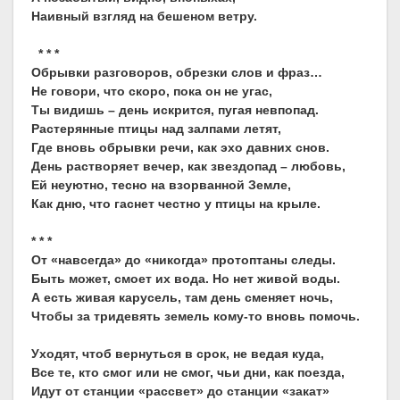
Наивный взгляд на бешеном ветру.
* * *
Обрывки разговоров, обрезки слов и фраз…
Не говори, что скоро, пока он не угас,
Ты видишь – день искрится, пугая невпопад.
Растерянные птицы над залпами летят,
Где вновь обрывки речи, как эхо давних снов.
День растворяет вечер, как звездопад – любовь,
Ей неуютно, тесно на взорванной Земле,
Как дню, что гаснет честно у птицы на крыле.
* * *
От «навсегда» до «никогда» протоптаны следы.
Быть может, смоет их вода. Но нет живой воды.
А есть живая карусель, там день сменяет ночь,
Чтобы за тридевять земель кому-то вновь помочь.
Уходят, чтоб вернуться в срок, не ведая куда,
Все те, кто смог или не смог, чьи дни, как поезда,
Идут от станции «рассвет» до станции «закат»