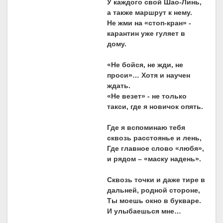
У каждого свой Шао-Линь,
а также маршрут к нему.
Не жми на «стоп-кран» -
карантин уже гуляет в
дому.
«Не бойся, не жди, не
проси»… Хотя и научен
ждать.
«Не везет» - не только
такси, где я новичок опять.
Где я вспоминаю тебя
сквозь расстоянье и лень,
Где главное слово «любя»,
и рядом – «маску надень».
Сквозь точки и даже тире в
дальней, родной стороне,
Ты моешь окно в букваре.
И улыбаешься мне…