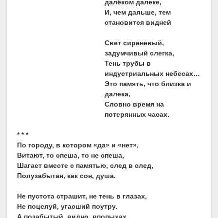
далёком далеке,
И, чем дальше, тем
становится видней
Свет сиреневый,
задумчивый слегка,
Тень трубы в
индустриальных небесах…
Это память, что близка и
далека,
Словно время на
потерянных часах.
* * *
По городу, в котором «да» и «нет»,
Витают, то спеша, то не спеша,
Шагает вместе с памятью, след в след,
Полузабытая, как сон, душа.
Не пустота страшит, не тень в глазах,
Не поцелуй, угасший поутру.
А позабытый, видно, впопыхах,