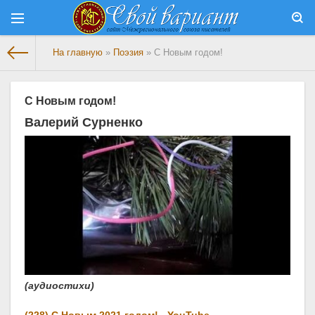
На главную
»
Поэзия
» С Новым годом!
С Новым годом!
Валерий Сурненко
(аудиостихи)
(228) С Новым 2021 годом! - YouTube