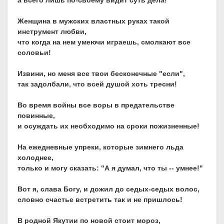
а всего лишь по-своему видит суть дела!
Женщина в мужских властных руках такой
инструмент любви,
что когда на нем умеючи играешь, смолкают все
соловьи!
Извини, но меня все твои бесконечные "если",
так задолбали, что всей душой хоть тресни!
Во время войны все воры в предательстве
повинные,
и осуждать их необходимо на сроки пожизненные!
На ежедневные упреки, которые зимнего льда
холоднее,
только и могу сказать: "А я думал, что ты -- умнее!"
Вот я, слава Богу, и дожил до седых-седых волос,
словно счастье встретить так и не пришлось!
В родной Якутии по новой стоит мороз,