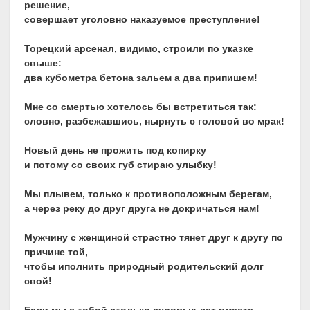
решение,
совершает уголовно наказуемое преступление!
Торецкий арсенал, видимо, строили по указке
свыше:
два кубометра бетона зальем а два припишем!
Мне со смертью хотелось бы встретиться так:
словно, разбежавшись, нырнуть с головой во мрак!
Новый день не прожить под копирку
и потому со своих губ стираю улыбку!
Мы плывем, только к противоположным берегам,
а через реку до друг друга не докричаться нам!
Мужчину с женщиной страстно тянет друг к другу по
причине той,
чтобы иполнить природный родительский долг
свой!