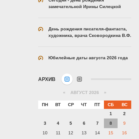
замечательной Ирины Силецкой
День рождения писателя-фантаста,
художника, врача Сковородкина В.Ф.
Юбилейные даты августа 2026 года
АРХИВ
«
АВГУСТ 2026 »
ПН
ВТ
СР
ЧТ
ПТ
СБ
ВС
1
2
3
4
5
6
7
8
9
10
11
12
13
14
15
16