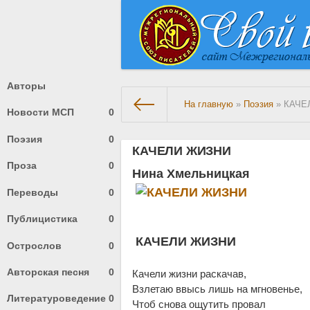
Авторы
На главную
»
Поэзия
» КАЧЕ
Новости МСП
0
Поэзия
0
КАЧЕЛИ ЖИЗНИ
Проза
0
Нина Хмельницкая
Переводы
0
Публицистика
0
КАЧЕЛИ
ЖИЗНИ
Острослов
0
Авторская песня
0
Качели жизни раскачав,
Взлетаю ввысь лишь на мгновенье,
Литературоведение
0
Чтоб снова ощутить провал