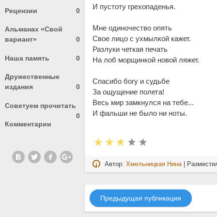
И пустоту грехопаденья.
Рецензии
0
Мне одиночество опять
Альманах «Свой
Свое лицо с ухмылкой кажет.
вариант»
0
Разлуки четкая печать
Наша память
0
На лоб морщинкой новой ляжет.
Дружественные
Спасибо богу и судьбе
издания
0
За ощущение полета!
Весь мир замкнулся на тебе...
Советуем прочитать
И фальши не было ни ноты.
0
Комментарии
Автор:
Хмельницкая Нина
| Размести
Предыдущая публикация