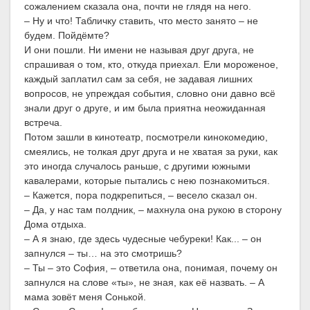
сожалением сказала она, почти не глядя на него.
– Ну и что! Табличку ставить, что место занято – не
будем. Пойдёмте?
И они пошли. Ни имени не называя друг друга, не
спрашивая о том, кто, откуда приехал. Ели мороженое,
каждый заплатил сам за себя, не задавая лишних
вопросов, не упреждая события, словно они давно всё
знали друг о друге, и им была приятна неожиданная
встреча.
Потом зашли в кинотеатр, посмотрели кинокомедию,
смеялись, не толкая друг друга и не хватая за руки, как
это иногда случалось раньше, с другими южными
кавалерами, которые пытались с нею познакомиться.
– Кажется, пора подкрепиться, – весело сказал он.
– Да, у нас там полдник, – махнула она рукою в сторону
Дома отдыха.
– А я знаю, где здесь чудесные чебуреки! Как... – он
запнулся – ты… на это смотришь?
– Ты – это София, – ответила она, понимая, почему он
запнулся на слове «ты», не зная, как её назвать. – А
мама зовёт меня Сонькой.