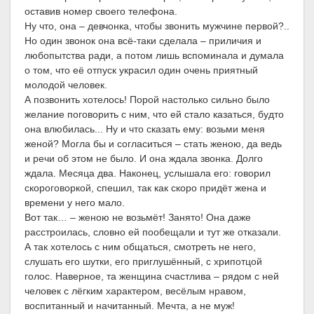
оставив номер своего телефона.
Ну что, она – девчонка, чтобы звонить мужчине первой?..
Но один звонок она всё-таки сделала – приличия и
любопытства ради, а потом лишь вспоминала и думала
о том, что её отпуск украсил один очень приятный
молодой человек.
А позвонить хотелось! Порой настолько сильно было
желание поговорить с ним, что ей стало казаться, будто
она влюбилась... Ну и что сказать ему: возьми меня
женой? Могла бы и согласиться – стать женою, да ведь
и речи об этом не было. И она ждала звонка. Долго
ждала. Месяца два. Наконец, услышала его: говорил
скороговоркой, спешил, так как скоро придёт жена и
времени у него мало.
Вот так… – женою не возьмёт! Занято! Она даже
расстроилась, словно ей пообещали и тут же отказали.
А так хотелось с ним общаться, смотреть не него,
слушать его шутки, его приглушённый, с хрипотцой
голос. Наверное, та женщина счастлива – рядом с ней
человек с лёгким характером, весёлым нравом,
воспитанный и начитанный. Мечта, а не муж!