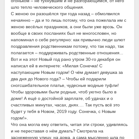
огоньком – не тухнувшим и не разгорающимся, от него
шло тепло человеческого общения.
С женою он разошёлся три года назад – обмолвился
нечаянно – да и то лишь потому, что она пожелала им с
женою весёлых праздников, а они были уже врозь. Он
вообще в своих посланиях был не многословен, но
напоминал о себе регулярно: как привычно люди шлют
поздравления родственникам потому, что так надо, так
полагается – поддерживать родственные отношения...
Вот и на этот Новый год рано утром 30-го декабря он
написал ей в интернете: «Милая Сонечка! С
наступающим Новым годом! О чём думает девушка за
два дня до Нового года? – Чтобы ей подарили
сногсшибательное платье, чудесные модные туфли!
Чтобы здоровыми были родные, чтоб уютно было в
доме! А ещё о достойной зарплате, об удачах и о
счастливых минутах, часах, днях.… Так пусть всё это
будет у тебя в Новом, 2019 году. Сонечка, с Новым
годом!».
Что она могла ему ответить, читая эти строки, удивляясь
и не переставая о нём думать? Смотрела на
заснеженную улицу, на дома, а сама мысленно шла по