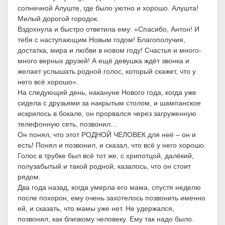
солнечной Алуште, где было уютно и хорошо. Алушта!
Милый дорогой городок.
Вздохнула и быстро ответила ему: «Спасибо, Антон! И
тебя с наступающим Новым годом! Благополучия,
достатка, мира и любви в новом году! Счастья и много-
много верных друзей! А ещё девушка ждёт звонка и
желает услышать родной голос, который скажет, что у
него всё хорошо».
На следующий день, накануне Нового года, когда уже
сидела с друзьями за накрытым столом, и шампанское
искрилось в бокале, он прорвался через загруженную
телефонную сеть, позвонил...
Он понял, что этот РОДНОЙ ЧЕЛОВЕК для неё – он и
есть! Понял и позвонил, и сказал, что всё у него хорошо.
Голос в трубке был всё тот же, с хрипотцой, далёкий,
полузабытый и такой родной, казалось, что он стоит
рядом.
Два года назад, когда умерла его мама, спустя неделю
после похорон, ему очень захотелось позвонить именно
ей, и сказать, что мамы уже нет. Не удержался,
позвонил, как близкому человеку. Ему так надо было.