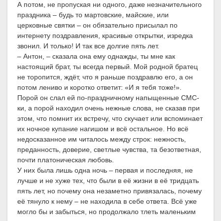
А потом, не пропуская ни одного, даже незначительного
праздника – будь то мартовские, майские, или
церковные святки – он обязательно присылал по
интернету поздравления, красивые открытки, изредка
звонил. И только! И так все долгие пять лет.
– Антон, – сказала она ему однажды, ты мне как
настоящий брат, ты всегда первый. Мой родной братец
не торопится, ждёт, что я раньше поздравлю его, а он
потом лениво и коротко ответит: «И я тебя тоже!».
Порой он слал ей по-праздничному напыщенные СМС-
ки, а порой находил очень нежные слова, не сказав при
этом, что помнит их встречу, что скучает или вспоминает
их ночное купание нагишом и всё остальное. Но всё
недосказанное им читалось между строк: нежность,
преданность, доверие, светлые чувства, та безответная,
почти платоническая любовь.
У них была лишь одна ночь – первая и последняя, не
лучше и не хуже тех, что были в её жизни в её тридцать
пять лет, но почему она незаметно привязалась, почему
её тянуло к нему – не находила в себе ответа. Всё уже
могло бы и забыться, но продолжало тлеть маленьким