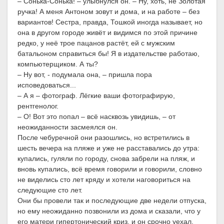
– Сонька-Сонька! – улыбнулся он. – Ну, хоть, не Золотая
ручка! А меня Антоном зовут и дома, и на работе – без
вариантов! Сестра, правда, Тошкой иногда называет, но
она в другом городе живёт и видимся по этой причине
редко, у неё трое пацанов растёт, ей с мужским
батальоном справиться бы! Я в издательстве работаю,
компьютерщиком. А ты?
– Ну вот, - подумала она, – пришла пора
исповедоваться...
– А я – фотограф. Лёгкие ваши фотографирую,
рентгенолог.
– О! Вот это попал – всё насквозь увидишь, – от
неожиданности засмеялся он.
После чебуречной они разошлись, но встретились в
шесть вечера на пляже и уже не расставались до утра:
купались, гуляли по городу, снова забрели на пляж, и
вновь купались, всё время говорили и говорили, словно
не виделись сто лет кряду и хотели наговориться на
следующие сто лет.
Они бы провели так и последующие две недели отпуска,
но ему неожиданно позвонили из дома и сказали, что у
его матери гипертонический криз, и он срочно уехал,