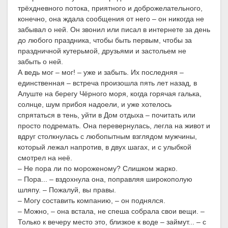
трёхдневного потока, приятного и доброжелательного,
конечно, она ждала сообщения от него – он никогда не
забывал о ней. Он звонил или писал в интернете за день
до любого праздника, чтобы быть первым, чтобы за
праздничной кутерьмой, друзьями и застольем не
забыть о ней.
А ведь мог – мог! – уже и забыть. Их последняя –
единственная – встреча произошла пять лет назад, в
Алуште на берегу Чёрного моря, когда горячая галька,
солнце, шум прибоя надоели, и уже хотелось
спрятаться в тень, уйти в Дом отдыха – почитать или
просто подремать. Она перевернулась, легла на живот и
вдруг столкнулась с любопытным взглядом мужчины,
который лежал напротив, в двух шагах, и с улыбкой
смотрел на неё.
– Не пора ли по мороженому? Слишком жарко.
– Пора... – вздохнула она, поправляя широкополую
шляпу. – Пожалуй, вы правы.
– Могу составить компанию, – он поднялся.
– Можно, – она встала, не спеша собрала свои вещи. –
Только к вечеру место это, близкое к воде – займут... – с