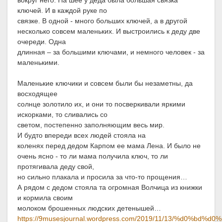
вокруг него. На шее у деда была большая связка
ключей. И в каждой руке по
связке. В одной - много больших ключей, а в другой
несколько совсем маленьких. И выстроились к деду две
очереди. Одна
длинная – за большими ключами, и немного человек - за
маленькими.
Маленькие ключики и совсем были бы незаметны, да
восходящее
солнце золотило их, и они то посверкивали яркими
искорками, то сливались со
светом, постепенно заполняющим весь мир.
И будто впереди всех людей стояла на
коленях перед дедом Карпом ее мама Лена. И было не
очень ясно - то ли мама получила ключ, то ли
протягивала деду свой,
но сильно плакала и просила за что-то прощения…
А рядом с дедом стояла та огромная Волчица из книжки
и кормила своим
молоком брошенных людских детенышей…
https://9musesjournal.wordpress.com/2019/11/13/%d0%bd%