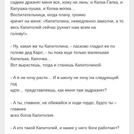
садике дразнят меня все, кому не лень: и Капка-Гапка, и
Капушка-пушка, и Копка-жопка…
Воспитательница, когда плачу, громко
кричит на меня: «Капитолина, немедленно замолчи, а то
весь Капитолий сейчас рухнет нам всем на
голову!».
- Ну, какая же ты Капитолина, - ласково гладил ее по
голове дед Карп, - ты пока еще только маленькая
Капелька, Капочка…
Вот вырастешь, тогда и станешь Капитолиной.
- А я не хочу расти… И в школу не хочу на следующий
год
идти… представляешь, как меня там задразнят?
- А ты, главное, не обижайся и ходи гордо, будто ты –
главнее
всех богов Капитолия.
- А кто такой Капитолий, и какие у него боги работают?