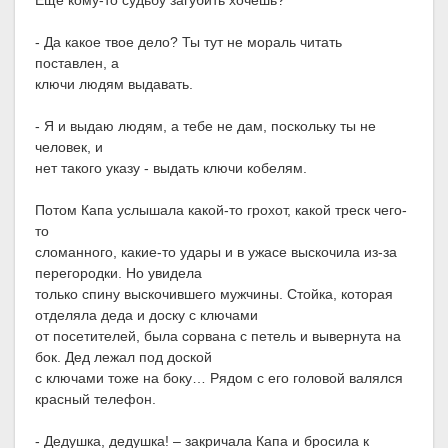
Еще кому-то судьбу загубить хочешь?
- Да какое твое дело? Ты тут не мораль читать
поставлен, а
ключи людям выдавать.
- Я и выдаю людям, а тебе не дам, поскольку ты не
человек, и
нет такого указу - выдать ключи кобелям.
Потом Капа услышала какой-то грохот, какой треск чего-
то
сломанного, какие-то удары и в ужасе выскочила из-за
перегородки. Но увидела
только спину выскочившего мужчины. Стойка, которая
отделяла деда и доску с ключами
от посетителей, была сорвана с петель и вывернута на
бок. Дед лежал под доской
с ключами тоже на боку… Рядом с его головой валялся
красный телефон.
- Дедушка, дедушка! – закричала Капа и бросила к