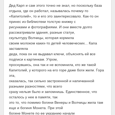
Дед Карп и сам этого точно не знал, но поскольку база
отдыха, где он работал, называлась почему-то
«Капитолий», то и его это заинтересовало. Как-то он
принес из библиотеки толстую книжку с
рисунками и фотографиями. И они вместе долго
рассматривали здания, разные статуи,
скульптуру Волчицы, которая кормила
своим молоком каких-то детей человеческих... Капа
заставляла
деда, пока он не выдавал ключи, объяснять ей все
подписи к картинкам. Утром,
проснувшись, она так и не вспомнила, кто же такой
Капитолий, у которого на его горе даже боги жили. Гора
эта,
оказалась, так сильно застроенной и напичканной
разными разностями, что всего
сразу нельзя было и запомнишь. Единственное, что
осталось у нее в памяти, так
это то, что помимо богини Венеры и Волчицы жила там
еще и богиня Монета. При этой
богине Монете по ее указанию начали