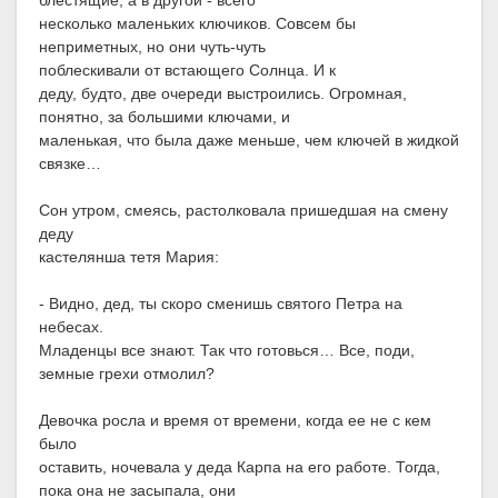
блестящие, а в другой - всего
несколько маленьких ключиков. Совсем бы
неприметных, но они чуть-чуть
поблескивали от встающего Солнца. И к
деду, будто, две очереди выстроились. Огромная,
понятно, за большими ключами, и
маленькая, что была даже меньше, чем ключей в жидкой
связке…
Сон утром, смеясь, растолковала пришедшая на смену
деду
кастелянша тетя Мария:
- Видно, дед, ты скоро сменишь святого Петра на
небесах.
Младенцы все знают. Так что готовься… Все, поди,
земные грехи отмолил?
Девочка росла и время от времени, когда ее не с кем
было
оставить, ночевала у деда Карпа на его работе. Тогда,
пока она не засыпала, они