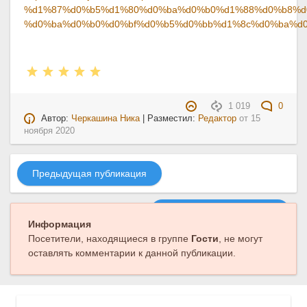
%d1%87%d0%b5%d1%80%d0%ba%d0%b0%d1%88%d0%b8%d
%d0%ba%d0%b0%d0%bf%d0%b5%d0%bb%d1%8c%d0%ba%d0
1 019
0
Автор:
Черкашина Ника
| Разместил:
Редактор
от
15
ноября 2020
Предыдущая публикация
Следующая публикация
Информация
Посетители, находящиеся в группе
Гости
, не могут
оставлять комментарии к данной публикации.