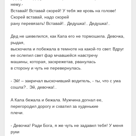
нему.-
Вставай! Вставай скорей! У тебя же кровь на голове!
Скорей вставай, надо скорей
рану перевязать! Вставай!.. Дедушка!.. Дедушка!..
Дед не шевелился, как Капа его не тормошила. Девочка,
рыдая,
выскочила и побежала в темноте на какой-то свет. Вдруг
ее ослепил свет фар мчавшейся навстречу
машины, которая, заскрежетав, рванулась
в сторону и чуть не перевернулась.
- Эй! – закричал выскочивший водитель, - ты, что с ума
сошла?.. Эй, девочка!..
А Капа бежала и бежала. Мужчина догнал ее,
перегородил дорогу и схватил за худенькие
плечи.
- Девочка! Ради Бога, я же чуть не задавил тебя! У меня
руки