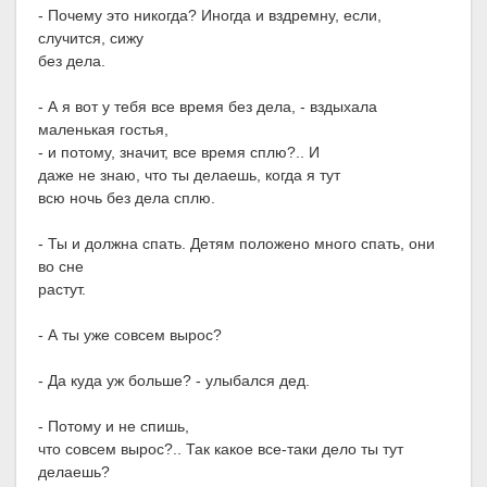
- Почему это никогда? Иногда и вздремну, если,
случится, сижу
без дела.
- А я вот у тебя все время без дела, - вздыхала
маленькая гостья,
- и потому, значит, все время сплю?.. И
даже не знаю, что ты делаешь, когда я тут
всю ночь без дела сплю.
- Ты и должна спать. Детям положено много спать, они
во сне
растут.
- А ты уже совсем вырос?
- Да куда уж больше? - улыбался дед.
- Потому и не спишь,
что совсем вырос?.. Так какое все-таки дело ты тут
делаешь?