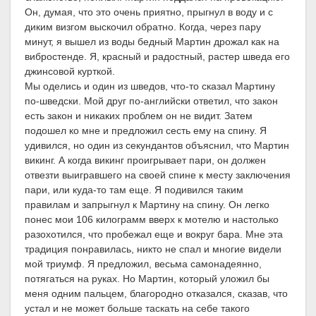
Он, думая, что это очень приятно, прыгнул в воду и с
диким визгом выскочил обратно. Когда, через пару
минут, я вышел из воды бедный Мартин дрожал как на
вибростенде. Я, красный и радостный, растер шведа его
джинсовой курткой.
Мы оделись и один из шведов, что-то сказал Мартину
по-шведски. Мой друг по-английски ответил, что закон
есть закон и никаких проблем он не видит. Затем
подошел ко мне и предложил сесть ему на спину. Я
удивился, но один из секундантов объяснил, что Мартин
викинг. А когда викинг проигрывает пари, он должен
отвезти выигравшего на своей спине к месту заключения
пари, или куда-то там еще. Я подивился таким
правилам и запрыгнул к Мартину на спину. Он легко
понес мои 106 килограмм вверх к мотелю и настолько
разохотился, что пробежал еще и вокруг бара. Мне эта
традиция понравилась, никто не спал и многие видели
мой триумф. Я предложил, весьма самонадеянно,
потягаться на руках. Но Мартин, который уложил бы
меня одним пальцем, благородно отказался, сказав, что
устал и не может больше таскать на себе такого