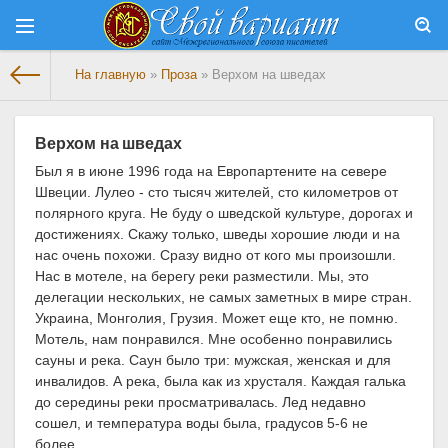
На главную
»
Проза
» Верхом на шведах
Верхом на шведах
Был я в июне 1996 года на Европартените на севере
Швеции. Лулео - сто тысяч жителей, сто километров от
полярного круга. Не буду о шведской культуре, дорогах и
достижениях. Скажу только, шведы хорошие люди и на
нас очень похожи. Сразу видно от кого мы произошли.
Нас в мотеле, на берегу реки разместили. Мы, это
делегации нескольких, не самых заметных в мире стран.
Украина, Монголия, Грузия. Может еще кто, не помню.
Мотель, нам понравился. Мне особенно понравились
сауны и река. Саун было три: мужская, женская и для
инвалидов. А река, была как из хрусталя. Каждая галька
до середины реки просматривалась. Лед недавно
сошел, и температура воды была, градусов 5-6 не
более.