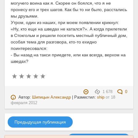
могучего воина как я. Скорее он боялся, что я не
пронесу его и трех шагов. Как бы то ни было, расстались
мы друзьями.
Утром, один из наших, при моем появлении крикнул:
«Ну, кто еще на шведах не катался?». А когда прилетели
в Стокгольм и решили посетить местный публичный дом,
особая тема для разговора, кто-то ехидно
поинтересовался:
- Вы назад на такси приедете, или как всегда, верхом на
шведах?
1 678
0
Автор:
Шипицын Александр
| Разместил:
ship
от
18
февраля 2012
Предыдущая публикация