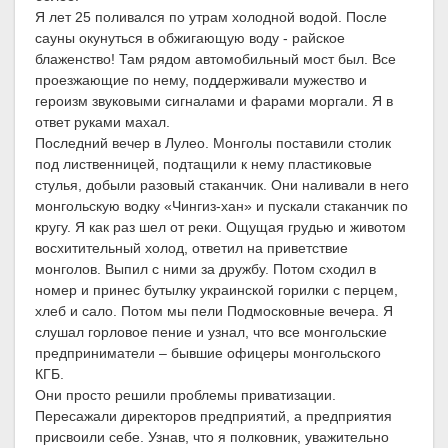
Я лет 25 поливался по утрам холодной водой. После
сауны окунуться в обжигающую воду - райское
блаженство! Там рядом автомобильный мост был. Все
проезжающие по нему, поддерживали мужество и
героизм звуковыми сигналами и фарами моргали. Я в
ответ руками махал.
Последний вечер в Лулео. Монголы поставили столик
под лиственницей, подтащили к нему пластиковые
стулья, добыли разовый стаканчик. Они наливали в него
монгольскую водку «Чингиз-хан» и пускали стаканчик по
кругу. Я как раз шел от реки. Ощущая грудью и животом
восхитительный холод, ответил на приветствие
монголов. Выпил с ними за дружбу. Потом сходил в
номер и принес бутылку украинской горилки с перцем,
хлеб и сало. Потом мы пели Подмосковные вечера. Я
слушал горловое пение и узнал, что все монгольские
предприниматели – бывшие офицеры монгольского
КГБ.
Они просто решили проблемы приватизации.
Пересажали директоров предприятий, а предприятия
присвоили себе. Узнав, что я полковник, уважительно