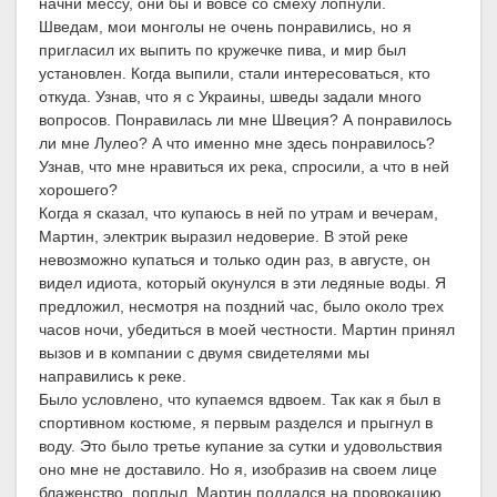
начни мессу, они бы и вовсе со смеху лопнули.
Шведам, мои монголы не очень понравились, но я
пригласил их выпить по кружечке пива, и мир был
установлен. Когда выпили, стали интересоваться, кто
откуда. Узнав, что я с Украины, шведы задали много
вопросов. Понравилась ли мне Швеция? А понравилось
ли мне Лулео? А что именно мне здесь понравилось?
Узнав, что мне нравиться их река, спросили, а что в ней
хорошего?
Когда я сказал, что купаюсь в ней по утрам и вечерам,
Мартин, электрик выразил недоверие. В этой реке
невозможно купаться и только один раз, в августе, он
видел идиота, который окунулся в эти ледяные воды. Я
предложил, несмотря на поздний час, было около трех
часов ночи, убедиться в моей честности. Мартин принял
вызов и в компании с двумя свидетелями мы
направились к реке.
Было условлено, что купаемся вдвоем. Так как я был в
спортивном костюме, я первым разделся и прыгнул в
воду. Это было третье купание за сутки и удовольствия
оно мне не доставило. Но я, изобразив на своем лице
блаженство, поплыл. Мартин поддался на провокацию.