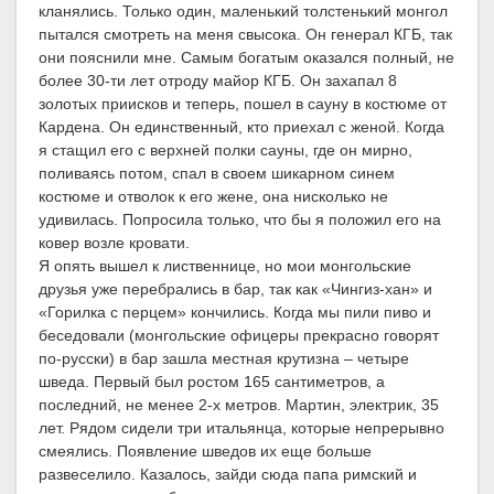
кланялись. Только один, маленький толстенький монгол
пытался смотреть на меня свысока. Он генерал КГБ, так
они пояснили мне. Самым богатым оказался полный, не
более 30-ти лет отроду майор КГБ. Он захапал 8
золотых приисков и теперь, пошел в сауну в костюме от
Кардена. Он единственный, кто приехал с женой. Когда
я стащил его с верхней полки сауны, где он мирно,
поливаясь потом, спал в своем шикарном синем
костюме и отволок к его жене, она нисколько не
удивилась. Попросила только, что бы я положил его на
ковер возле кровати.
Я опять вышел к лиственнице, но мои монгольские
друзья уже перебрались в бар, так как «Чингиз-хан» и
«Горилка с перцем» кончились. Когда мы пили пиво и
беседовали (монгольские офицеры прекрасно говорят
по-русски) в бар зашла местная крутизна – четыре
шведа. Первый был ростом 165 сантиметров, а
последний, не менее 2-х метров. Мартин, электрик, 35
лет. Рядом сидели три итальянца, которые непрерывно
смеялись. Появление шведов их еще больше
развеселило. Казалось, зайди сюда папа римский и