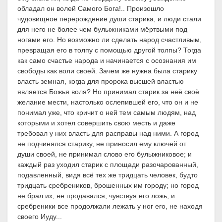
обладал он волей Самого Бога!.. Произошло
чудовищное перерождение души старика, и люди стали
для него не более чем булыжниками мёртвыми под
ногами его. Но возможно ли сделать народ счастливым,
превращая его в толпу с помощью другой толпы? Тогда
как само счастье народа и начинается с осознания им
свободы как воли своей. Зачем же нужна была старику
власть земная, когда для пророка высшей властью
является Божья воля? Но принимал старик за неё своё
желание мести, настолько ослепившей его, что он и не
понимал уже, что кричит о ней тем самым людям, над
которыми и хотел совершить свою месть и даже
требовал у них власть для расправы над ними. А город
не подчинялся старику, не приносил ему ключей от
души своей, не принимал слово его булыжниковое; и
каждый раз уходил старик с площади разочарованный,
подавленный, видя всё тех же тридцать человек, будто
тридцать сребреников, брошенных им городу; но город
не брал их, не продавался, чувствуя его ложь, и
сребреники все продолжали лежать у ног его, не находя
своего Иуду...