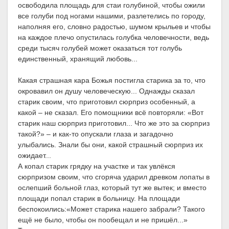
освободила площадь для стаи голубиной, чтобы ожили
все голуби под ногами нашими, разлетелись по городу,
наполняя его, словно радостью, шумом крыльев и чтобы
на каждое плечо опустилась голубка человечности, ведь
среди тысяч голубей может оказаться тот голубь
единственный, хранящий любовь...
Какая страшная кара Божья постигла старика за то, что
окровавил он душу человеческую... Однажды сказал
старик своим, что приготовил сюрприз особенный, а
какой – не сказал. Его помощники всё повторяли: «Вот
старик наш сюрприз приготовил... Что же это за сюрприз
такой?» – и как-то опускали глаза и загадочно
улыбались. Знали бы они, какой страшный сюрприз их
ожидает...
А копал старик грядку на участке и так увлёкся
сюрпризом своим, что сгоряча ударил древком лопаты в
ослепший больной глаз, который тут же вытек; и вместо
площади попал старик в больницу. На площади
беспокоились:«Может старика нашего забрали? Такого
ещё не было, чтобы он пообещал и не пришёл...»