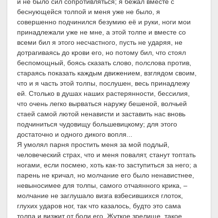
и не было сил сопротивляться; я бежал вместе с
беснующейся толпой и меня уже не было, я
совершенно подчинился безумию её и руки, ноги мои
принадлежали уже не мне, а этой толпе и вместе со
всеми бил я этого несчастного, пусть не ударяя, не
дотрагиваясь до крови его, но потому бил, что стоял
беспомощный, боясь сказать слово, полслова против,
стараясь показать каждым движением, взглядом своим,
что и я часть этой толпы, послушен, весь принадлежу
ей. Столько в душах наших растерянности, бессилия,
что очень легко вырваться наружу бешеной, волчьей
стаей самой лютой ненависти и заставить нас вновь
подчиниться чудовищу большевицкому; для этого
достаточно и одного дикого вопля...
Я умолял парня простить меня за мой подлый,
человеческий страх, что и меня повалят, станут топтать
ногами, если посмею, хоть как-то заступиться за него; а
парень не кричал, но молчание его было ненавистнее,
невыносимее для толпы, самого отчаянного крика, –
молчание не заглушало визга взбесившихся глоток,
глухих ударов ног, так что казалось, будто это сама
толпа и визжит от боли его. Жуткое зрелище, такое