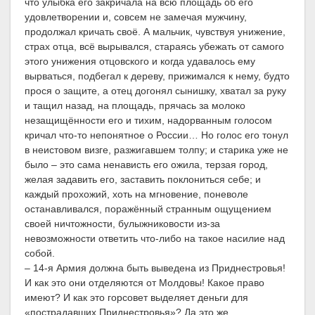
что улыбка его закричала на всю площадь об его
удовлетворении и, совсем не замечая мужчину,
продолжал кричать своё. А мальчик, чувствуя унижение,
страх отца, всё вырывался, стараясь убежать от самого
этого унижения отцовского и когда удавалось ему
вырваться, подбегал к дереву, прижимался к нему, будто
прося о защите, а отец догонял сынишку, хватал за руку
и тащил назад, на площадь, прячась за молоко
незащищённости его и тихим, надорванным голосом
кричал что-то непонятное о России… Но голос его тонул
в неистовом визге, разжигавшем толпу; и старика уже не
было – это сама ненависть его ожила, терзая город,
желая задавить его, заставить поклониться себе; и
каждый прохожий, хоть на мгновение, поневоле
останавливался, поражённый странным ощущением
своей ничтожности, булыжниковости из-за
невозможности ответить что-либо на такое насилие над
собой.
– 14-я Армия должна быть выведена из Приднестровья!
И как это они отделяются от Молдовы! Какое право
имеют? И как это горсовет выделяет деньги для
«пострадавших Приднестровья»? Да это же