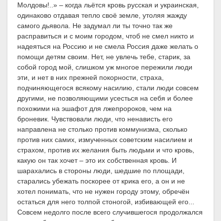
Молдовы!..» – когда льётся кровь русская и украинская,
одинаково отдавая тепло своё земле, утоляя жажду
самого дьявола. Не задумал ли ты точно так же
расправиться и с моим городом, чтоб не смел никто и
надеяться на Россию и не смела Россия даже желать о
помощи детям своим. Нет, не увлечь тебе, старик, за
собой город мой, слишком уж многое пережили люди
эти, и нет в них прежней покорности, страха,
подчиняющегося всякому насилию, стали люди совсем
другими, не позволяющими усесться на себя и более
похожими на эшафот для лжепророков, чем на
броневик. Чувствовали люди, что ненависть его
направлена не столько против коммунизма, сколько
против них самих, измученных советским насилием и
страхом, против их желания быть людьми и что кровь,
какую он так хочет – это их собственная кровь. И
шарахались в стороны люди, шедшие по площади,
старались убежать поскорее от крика его, а он и не
хотел понимать, что не нужен городу этому, обречён
остаться для него толпой стоногой, избивающей его...
Совсем недолго после всего случившегося продолжался