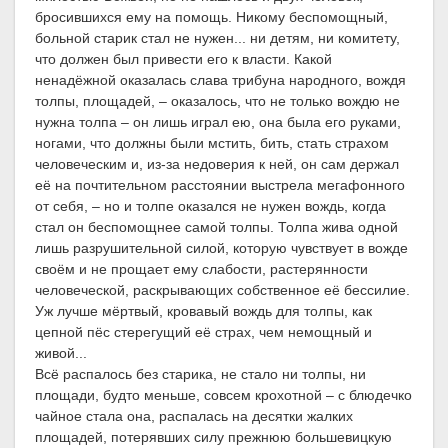
бросившихся ему на помощь. Никому беспомощный,
больной старик стал не нужен... ни детям, ни комитету,
что должен был привести его к власти. Какой
ненадёжной оказалась слава трибуна народного, вождя
толпы, площадей, – оказалось, что не только вождю не
нужна толпа – он лишь играл ею, она была его руками,
ногами, что должны были мстить, бить, стать страхом
человеческим и, из-за недоверия к ней, он сам держал
её на почтительном расстоянии выстрела мегафонного
от себя, – но и толпе оказался не нужен вождь, когда
стал он беспомощнее самой толпы. Толпа жива одной
лишь разрушительной силой, которую чувствует в вожде
своём и не прощает ему слабости, растерянности
человеческой, раскрывающих собственное её бессилие.
Уж лучше мёртвый, кровавый вождь для толпы, как
цепной пёс стерегущий её страх, чем немощный и
живой...
Всё распалось без старика, не стало ни толпы, ни
площади, будто меньше, совсем крохотной – с блюдечко
чайное стала она, распалась на десятки жалких
площадей, потерявших силу прежнюю большевицкую