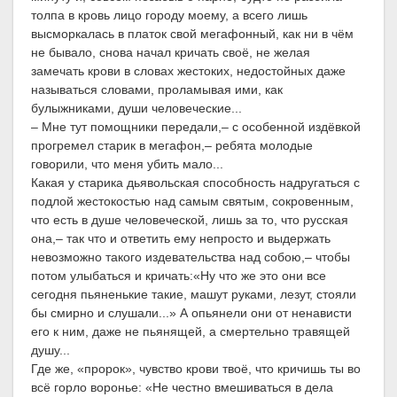
толпа в кровь лицо городу моему, а всего лишь
высморкалась в платок свой мегафонный, как ни в чём
не бывало, снова начал кричать своё, не желая
замечать крови в словах жестоких, недостойных даже
называться словами, проламывая ими, как
булыжниками, души человеческие...
– Мне тут помощники передали,– с особенной издёвкой
прогремел старик в мегафон,– ребята молодые
говорили, что меня убить мало...
Какая у старика дьявольская способность надругаться с
подлой жестокостью над самым святым, сокровенным,
что есть в душе человеческой, лишь за то, что русская
она,– так что и ответить ему непросто и выдержать
невозможно такого издевательства над собою,– чтобы
потом улыбаться и кричать:«Ну что же это они все
сегодня пьяненькие такие, машут руками, лезут, стояли
бы смирно и слушали...» А опьянели они от ненависти
его к ним, даже не пьянящей, а смертельно травящей
душу...
Где же, «пророк», чувство крови твоё, что кричишь ты во
всё горло воронье: «Не честно вмешиваться в дела