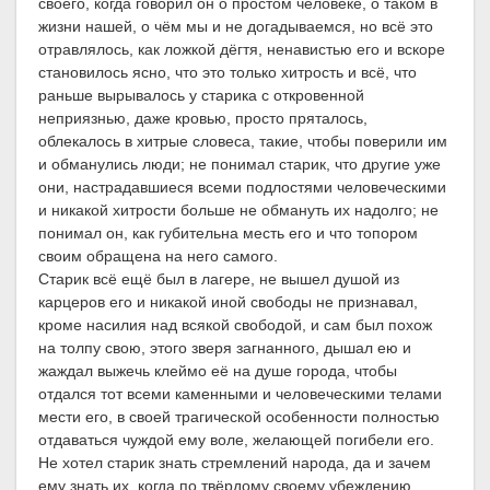
своего, когда говорил он о простом человеке, о таком в
жизни нашей, о чём мы и не догадываемся, но всё это
отравлялось, как ложкой дёгтя, ненавистью его и вскоре
становилось ясно, что это только хитрость и всё, что
раньше вырывалось у старика с откровенной
неприязнью, даже кровью, просто пряталось,
облекалось в хитрые словеса, такие, чтобы поверили им
и обманулись люди; не понимал старик, что другие уже
они, настрадавшиеся всеми подлостями человеческими
и никакой хитрости больше не обмануть их надолго; не
понимал он, как губительна месть его и что топором
своим обращена на него самого.
Старик всё ещё был в лагере, не вышел душой из
карцеров его и никакой иной свободы не признавал,
кроме насилия над всякой свободой, и сам был похож
на толпу свою, этого зверя загнанного, дышал ею и
жаждал выжечь клеймо её на душе города, чтобы
отдался тот всеми каменными и человеческими телами
мести его, в своей трагической особенности полностью
отдаваться чуждой ему воле, желающей погибели его.
Не хотел старик знать стремлений народа, да и зачем
ему знать их, когда по твёрдому своему убеждению