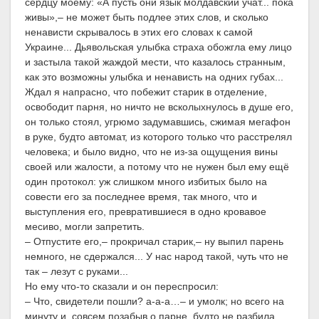
сердцу моему: «А пусть они язык молдавский учат... пока
живы»,– не может быть подлее этих слов, и сколько
ненависти скрывалось в этих его словах к самой
Украине... Дьявольская улыбка страха обожгла ему лицо
и застыла такой жаждой мести, что казалось странным,
как это возможны улыбка и ненависть на одних губах...
Ждал я напрасно, что побежит старик в отделение,
освободит парня, но ничто не всколыхнулось в душе его,
он только стоял, угрюмо задумавшись, сжимая мегафон
в руке, будто автомат, из которого только что расстрелял
человека; и было видно, что не из-за ощущения вины
своей или жалости, а потому что не нужен был ему ещё
один протокол: уж слишком много избитых было на
совести его за последнее время, так много, что и
выступления его, превратившиеся в одно кровавое
месиво, могли запретить.
– Отпустите его,– прокричал старик,– ну выпил парень
немного, не сдержался... У нас народ такой, чуть что не
так – лезут с руками...
Но ему что-то сказали и он переспросил:
– Что, свидетели пошли? а-а-а…– и умолк; но всего на
минуту и, совсем позабыв о парне, будто не разбила