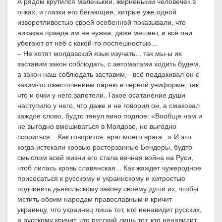
А рядом крутился маленький, жирненький человечек в
очках, и глазки его бегающие, хитрые уже одной
изворотливостью своей особенной показывали, что
никакая правда им не нужна, даже мешает, и всё они
убегают от неё с какой-то поспешностью...
– Не хотят молдавский язык изучать... так мы-ы их
заставим закон соблюдать, с автоматами ходить будем,
а закон наш соблюдать заставим,– всё поддакивал он с
каким-то ожесточением парню в черной униформе, так
что и очки у него запотели. Такое осатанение души
наступило у него, что даже и не говорил он, а смаковал
каждое слово, будто тянул вино подлое: «Вообще нам и
не выгодно вмешиваться в Молдове, не выгодно
ссориться... Как говорится: враг моего врага...» И это
когда истекали кровью растерзанные Бендеры, будто
смыслом всей жизни его стала вечная война на Руси,
чтоб лилась кровь славянская... Как жаждет чужеродное
присосаться к русскому и украинскому и хитростью
подчинить дьявольскому закону своему души их, чтобы
мстить обоим народам православным и кричит
украинцу, что украинец лишь тот, кто ненавидит русских,
а русскому кричит, что русский лишь тот, кто ненавидит