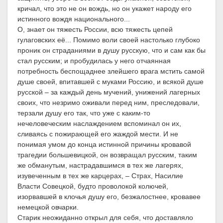
кричал, что это не он вождь, но он укажет народу его
истинного вождя национального...
О, знает он тяжесть России, всю тяжесть цепей
гулаговских её... Помимо воли своей настолько глубоко
проник он страданиями в душу русскую, что и сам как бы
стал русским; и пробудилась у него отчаянная
потребность беспощаднее злейшего врага мстить самой
душе своей, впитавшей с муками Россию, и всякой душе
русской – за каждый день мучений, унижений лагерных
своих, что незримо оживали перед ним, преследовали,
терзали душу его так, что уже с каким-то
нечеловеческим наслаждением вспоминал он их,
сливаясь с пожирающей его жаждой мести. И не
понимая умом до конца истинной причины кровавой
трагедии большевицкой, он возвращал русским, таким
же обманутым, настрадавшимся в тех же лагерях,
изувеченным в тех же карцерах, – Страх, Насилие
Власти Совецкой, будто проволокой колючей,
изорвавшей в клочья душу его, безжалостнее, кровавее
немецкой овчарки.
Старик неожиданно открыл для себя, что доставляло