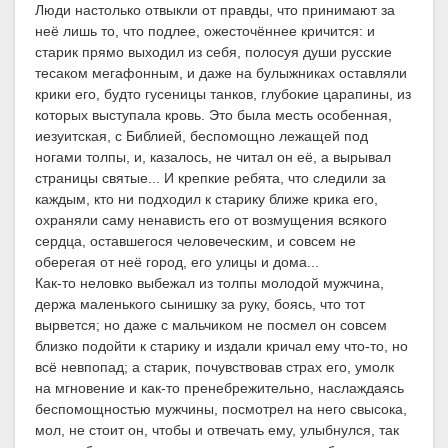
Люди настолько отвыкли от правды, что принимают за
неё лишь то, что подлее, ожесточённее кричится: и
старик прямо выходил из себя, полосуя души русские
тесаком мегафонным, и даже на булыжниках оставляли
крики его, будто гусеницы танков, глубокие царапины, из
которых выступала кровь. Это была месть особенная,
иезуитская, с Библией, беспомощно лежащей под
ногами толпы, и, казалось, не читал он её, а вырывал
страницы святые... И крепкие ребята, что следили за
каждым, кто ни подходил к старику ближе крика его,
охраняли саму ненависть его от возмущения всякого
сердца, оставшегося человеческим, и совсем не
оберегая от неё город, его улицы и дома...
Как-то неловко выбежал из толпы молодой мужчина,
держа маленького сынишку за руку, боясь, что тот
вырвется; но даже с мальчиком не посмел он совсем
близко подойти к старику и издали кричал ему что-то, но
всё невпопад; а старик, почувствовав страх его, умолк
на мгновение и как-то пренебрежительно, наслаждаясь
беспомощностью мужчины, посмотрел на него свысока,
мол, не стоит он, чтобы и отвечать ему, улыбнулся, так