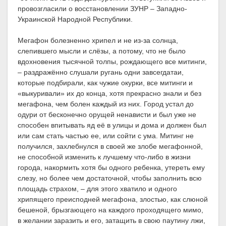
провозгласили о восстановлении ЗУНР – Западно-
Украинской Народной Республики.
Мегафон болезненно хрипел и не из-за солнца,
слепившего мысли и слёзы, а потому, что не было
вдохновения тысячной толпы, рождающего все митинги,
– раздражённо слушали ругань одни завсегдатаи,
которые подбирали, как чужие окурки, все митинги и
«выкуривали» их до конца, хотя прекрасно знали и без
мегафона, чем болен каждый из них. Город устал до
одури от бесконечно орущей ненависти и был уже не
способен впитывать яд её в улицы и дома и должен был
или сам стать частью ее, или сойти с ума. Митинг не
получился, захлебнулся в своей же злобе мегафонной,
не способной изменить к лучшему что-либо в жизни
города, накормить хотя бы одного ребенка, утереть ему
слезу, но более чем достаточной, чтобы заполнить всю
площадь страхом, – для этого хватило и одного
хрипящего преисподней мегафона, злостью, как слюной
бешеной, брызгающего на каждого проходящего мимо,
в желании заразить и его, затащить в свою паутину лжи,