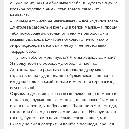
он уже не их, как ни обманывал себя, и, чувствуя в душе
кровное родство с ними, стал врагом самой их
ненависти...
– Почему его никто не наказывает? – все крутился возле
Дмитриева загорелый крепыш в белой майке.– Я прошу
тебя по-хорошему, отойди от меня,– повторял он и
каждый раз, когда Дмитриев отходил от него, как-то
хитро подкрадывался сам к нему и, не переставая,
твердил свое:
– Ну чего тебе от меня нужно? Что ты ходишь за мной?
Я прошу тебя по-хорошему, отойди от меня...
Ах, как напрасно раскрывать площади душу свою,
отдавать ее на суд продажных булыжников,– не понять
им души человеческой, только и могут они окровавить,
изувечить её...
Окружили Дмитриева глаза злые, дикие; ещё немного и
в головах, одурманенных местью, не нашлось бы места
и капле жалости, и набросились бы на него эти нелюди,
отомстили бы ему за все сомнения его... Но опустил он
голову, будто понял нечто самое сокровенное, что
никому не смел доверить и пошёл с площади, прошёл