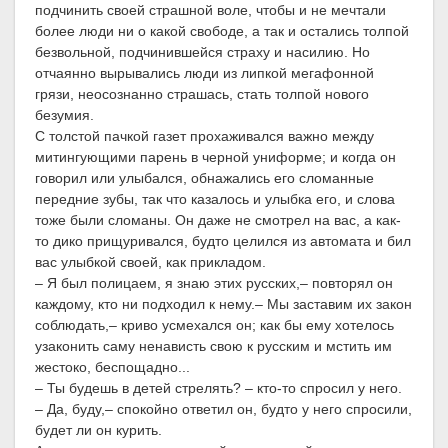
подчинить своей страшной воле, чтобы и не мечтали
более люди ни о какой свободе, а так и остались толпой
безвольной, подчинившейся страху и насилию. Но
отчаянно вырывались люди из липкой мегафонной
грязи, неосознанно страшась, стать толпой нового
безумия.
С толстой пачкой газет прохаживался важно между
митингующими парень в черной униформе; и когда он
говорил или улыбался, обнажались его сломанные
передние зубы, так что казалось и улыбка его, и слова
тоже были сломаны. Он даже не смотрел на вас, а как-
то дико прищуривался, будто целился из автомата и бил
вас улыбкой своей, как прикладом.
– Я был полицаем, я знаю этих русских,– повторял он
каждому, кто ни подходил к нему.– Мы заставим их закон
соблюдать,– криво усмехался он; как бы ему хотелось
узаконить саму ненависть свою к русским и мстить им
жестоко, беспощадно...
– Ты будешь в детей стрелять? – кто-то спросил у него.
– Да, буду,– спокойно ответил он, будто у него спросили,
будет ли он курить.