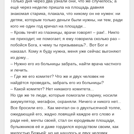
Только дня через два узнали они, что же случилось; а
ещё через неделю пришла на площадь давняя
знакомая старика, плакала, что никому он не нужен: ни
детям, которым только деньги были нужны, ни тем, ради
кого не один год кричал на площади...
– Кровь течёт из глазницы, врачи говорят – рак!.. Никто
не приходит, не помогает, я ему говорила сколько раз –
побойся Бога, к чему ты призываешь?.. Вот Бог и
наказал. Кому я буду нужна, меня уже сейчас выгоняют
из дому...
– Нужно его из больницы забрать, найти врача частного
и лечить.
– Где же его комитет? Что же и двух человек не
найдётся проведать, забрать его из больницы?
– Какой комитет? Нет никакого комитета...
Но где же те люди, которые помогали старику, носили
аккумулятор, мегафон, охраняли. Ничего и никого нет...
Все бросили его... Как мечтал он о двухтысячной толпе,
ожидающей его, жадно ловящей каждое его слово и
ради неё, мечты своей, стал он юродивым площади,
булыжников её и даже гордился юродством своим, как
милостью Божьей; но не нашлось и двух человек,