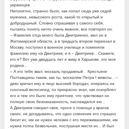
украинцев.
Непонятно, странно было, как попал сюда уже седой
мужчина, невысокого роста, какой-то открытый и
добродушный. Словно спрашивая у самого себя,
пытаясь понять нечто очень важное, все повторял он:
– Фамилия отца моего была Дмитриенко, жил он в
Житомирской области, а в тридцать втором переехал в
Москву, поступил в военное училище и поменяли
фамилию ему на Дмитриев; и я – Дмитриев... Скажите,
кто я? Вот уже двадцать лет я живу в Харькове, это моя
родина...
– А кто тебя звал, москаль продажный... Крестьяне
Полтавщины таким, как ты, москалям Петра I животы…–
дико кричал ему в лицо высокий бородач, опираясь на
гоночный велосипед; он прекрасно знал, как оскорблял
его и тем это было ему приятнее, что чувствовал он
полную свою безнаказанность, наслаждался ею...
А Дмитриев говорил свое, прося о помощи у врагов
своих, не догадываясь, что одно сомнение его страшно
бесит их; им не нужен человек с его переживаниями, им
нужна толпа безвольная, послушная мести их... И был