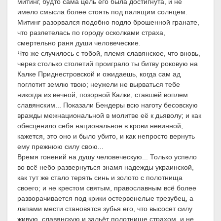
митинг, будто сама цель его была достигнута, и не
имело смысла более стоять под палящим солнцем.
Митинг разорвался подобно подло брошенной гранате,
что разлетелась по городу осколками страха,
смертельно раня души человеческие.
Что же случилось с тобой, племя славянское, что вновь,
через столько столетий проиграло ты битву роковую на
Калке Приднестровской и ожидаешь, когда сам ад
поглотит землю твою; неужели не вырваться тебе
никогда из вечной, позорной Калки, ставшей воплем
славянским... Показали Бендеры всю наготу бесовскую
вражды межнациональной в молитве её к дьяволу; и как
обесценило себя национальное в крови невинной,
кажется, это оно и было убито, и как непросто вернуть
ему прежнюю силу свою...
Время гонений на душу человеческую... Только успело
во всё небо развернуться знамя надежды украинской,
как тут же стало терять синь и золото с полотнища
своего; и не крестом святым, православным всё более
разворачивается под крики остервенелые трезубец, а
лапами мести становятся зубья его, что высосет силу
живую, славянскую и зальёт полотнище страхом, и не