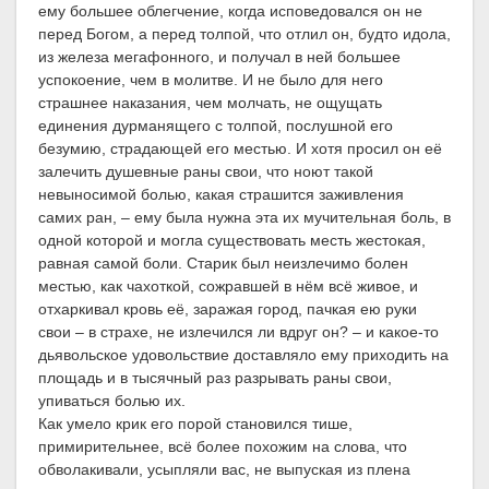
ему большее облегчение, когда исповедовался он не
перед Богом, а перед толпой, что отлил он, будто идола,
из железа мегафонного, и получал в ней большее
успокоение, чем в молитве. И не было для него
страшнее наказания, чем молчать, не ощущать
единения дурманящего с толпой, послушной его
безумию, страдающей его местью. И хотя просил он её
залечить душевные раны свои, что ноют такой
невыносимой болью, какая страшится заживления
самих ран, – ему была нужна эта их мучительная боль, в
одной которой и могла существовать месть жестокая,
равная самой боли. Старик был неизлечимо болен
местью, как чахоткой, сожравшей в нём всё живое, и
отхаркивал кровь её, заражая город, пачкая ею руки
свои – в страхе, не излечился ли вдруг он? – и какое-то
дьявольское удовольствие доставляло ему приходить на
площадь и в тысячный раз разрывать раны свои,
упиваться болью их.
Как умело крик его порой становился тише,
примирительнее, всё более похожим на слова, что
обволакивали, усыпляли вас, не выпуская из плена