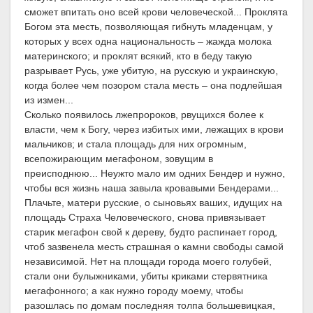
сможет впитать оно всей крови человеческой... Проклята
Богом эта месть, позволяющая гибнуть младенцам, у
которых у всех одна национальность – жажда молока
материнского; и проклят всякий, кто в беду такую
разрывает Русь, уже убитую, на русскую и украинскую,
когда более чем позором стала месть – она подлейшая
из измен...
Сколько появилось лжепророков, рвущихся более к
власти, чем к Богу, через избитых ими, лежащих в крови
мальчиков; и стала площадь для них огромным,
всепожирающим мегафоном, зовущим в
преисподнюю... Неужто мало им одних Бендер и нужно,
чтобы вся жизнь наша завыла кровавыми Бендерами...
Плачьте, матери русские, о сыновьях ваших, идущих на
площадь Страха Человеческого, снова привязывает
старик мегафон свой к дереву, будто распинает город,
чтоб зазвенела месть страшная о камни свободы самой
независимой. Нет на площади города моего голубей,
стали они булыжниками, убиты криками стервятника
мегафонного; а как нужно городу моему, чтобы
разошлась по домам последняя толпа большевицкая,