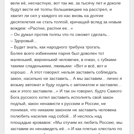
вели её, несчастную, вот так же, за тысячу лет и доколе
будут вести её толпы большевицкие на расстрел, и
хватит ли сил у каждого из нас вновь на долгие
десятилетия не стать толпой, кричащей вслед за новым
вождем: «Распни, распни ее...»
– Он думал против толпы что-то сможет сделать...
– Здоровый...
– Будет знать, как народного трибуна трогать.
Более всего избиением парня был доволен тот
маленький, жирненький человечек, в очках, с губками
такими сладенькими, лживыми: «Вот и всё, вот и
хорошо... А этот говорил: нельзя заставить соблюдать
закон, насильно не заставить... А мы заставим... лично я
возьму автомат и буду ходить с автоматом и заставлю...
как и этого заставили...» И так он говорил, будто Самого
Бога русского хотел заставить исполнять свой закон
подлый, закон ненависти к русским и России, не
понимая, что никаким законом не заставить человека
полюбить насилие над собой... И неслось над
площадью кровавое: «Мы отучим их любить Россию, мы
заставим их ненавидеть её...» И как плетью хлестало по