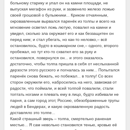
больному старику и упал он на камни площади, не
выпуская мегафон из руки, и зазвенело железо ложью
своей грошовой о булыжники... Криком отчаянным,
окровавленным вырвался паренёк из толпы и всего на
мгновение осветил ложь лютую, повалил на камни и
увидел, сколько зла окружает его и как беззащитен он
перед ним; и стал убегать, но как-то неловко,– всё
остановилось, будто в кошмарном сне,– одного, второго
пробежал, но тут кто-то схватил его за руку и
остановился, повернулся он... и этого оказалось
достаточно, чтобы толпа пришла в себя от неслыханной
дерзости этого русского и погналась за ним... Попытался
паренёк снова бежать, но побежал... в толпу! Со всех
сторон окружили его, набросились на него, завизжав от
радости, что поймали, и всей толпой повалили, стали
топтать ногами и плевать ему в лицо, будто избивали не
парня, а сам город этот, Россию, обезображенные трупы
людей в Бендерах, и какую окровавленную радость
доставляло это толпе...
Какой страшный зверь – толпа, смертельно раненая
местью... Я сам невольно становился тенью, кровью её