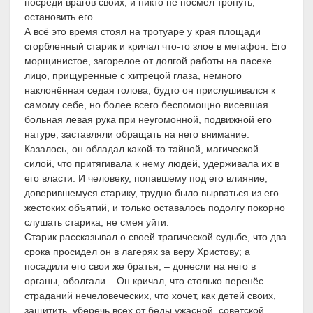
посреди врагов своих, и никто не посмел тронуть,
остановить его...
А всё это время стоял на тротуаре у края площади
сгорбленный старик и кричал что-то злое в мегафон. Его
морщинистое, загорелое от долгой работы на пасеке
лицо, прищуренные с хитрецой глаза, немного
наклонённая седая голова, будто он прислушивался к
самому себе, но более всего беспомощно висевшая
больная левая рука при неугомонной, подвижной его
натуре, заставляли обращать на него внимание.
Казалось, он обладал какой-то тайной, магической
силой, что притягивала к нему людей, удерживала их в
его власти. И человеку, попавшему под его влияние,
доверившемуся старику, трудно было вырваться из его
жестоких объятий, и только оставалось подолгу покорно
слушать старика, не смея уйти.
Старик рассказывал о своей трагической судьбе, что два
срока просидел он в лагерях за веру Христову; а
посадили его свои же братья, – донесли на него в
органы, оболгали... Он кричал, что столько перенёс
страданий нечеловеческих, что хочет, как детей своих,
защитить, уберечь всех от беды ужасной, советской,