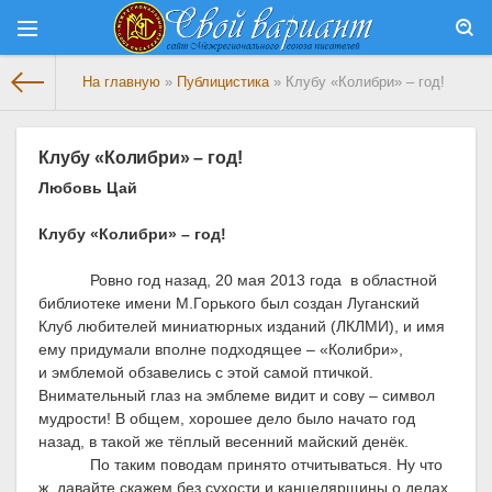
На главную
»
Публицистика
» Клубу «Колибри» – год!
Клубу «Колибри» – год!
Любовь Цай
Клубу «Колибри» – год!
Ровно год назад, 20 мая 2013 года
в областной
библиотеке имени М.Горького был создан Луганский
Клуб любителей миниатюрных изданий (ЛКЛМИ), и имя
ему придумали вполне подходящее – «Колибри»,
и
э
мблемой обзавелись с этой самой птичкой.
Внимательный глаз на эмблеме видит и сову – символ
мудрости! В общем, хорошее дело было начато год
назад, в такой же тёплый весенний майский денёк.
По таким поводам принято отчитываться. Ну что
ж, давайте скажем без сухости и канцелярщины о делах