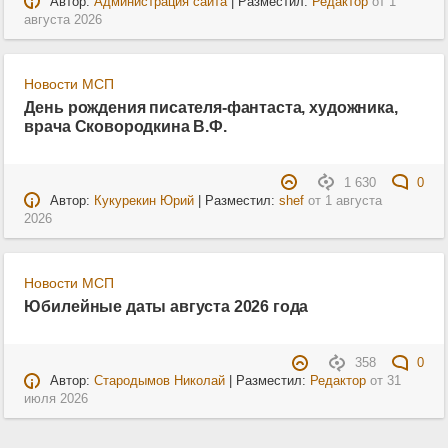
Автор:
Администрация сайта
| Разместил:
Редактор
от
1
августа 2026
Новости МСП
День рождения писателя-фантаста, художника,
врача Сковородкина В.Ф.
1 630
0
Автор:
Кукурекин Юрий
| Разместил:
shef
от
1 августа
2026
Новости МСП
Юбилейные даты августа 2026 года
358
0
Автор:
Стародымов Николай
| Разместил:
Редактор
от
31
июля 2026