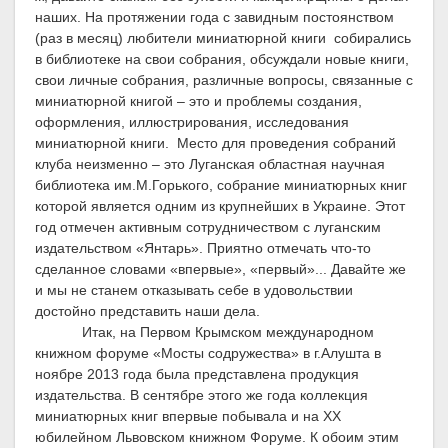
наших. На протяжении года с завидным постоянством
(раз в месяц) любители миниатюрной книги
собирались
в библиотеке на свои собрания, обсуждали новые книги,
свои личные собрания, различные вопросы, связанные с
миниатюрной книгой – это и проблемы создания,
оформления, иллюстрирования, исследования
миниатюрной книги.
Место для проведения собраний
клуба неизменно – это Луганская областная научная
библиотека им.М.Горького, собрание миниатюрных книг
которой является одним из крупнейших в Украине. Этот
год отмечен активным сотрудничеством с луганским
издательством «Янтарь». Приятно отмечать что-то
сделанное словами «впервые», «первый»... Давайте же
и мы не станем отказывать себе в удовольствии
достойно представить наши дела.
Итак, на Первом Крымском международном
книжном форуме «Мосты содружества» в г.Алушта в
ноябре 2013 года была представлена продукция
издательства. В сентябре этого же года коллекция
миниатюрных книг впервые побывала и на ХХ
юбилейном Львовском книжном Форуме. К обоим этим