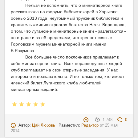
Нельзя не вспомнить, что о миниатюрной книге
рассказывала на форуме библиотекарей в Харькове
осенью 2013 года
неутомимый труженик библиотеки и
хранитель «миниаютрного» богатства Неля
Воронцова,
о том, что луганские миниатюрные книги «разлетаются»
по стране и за её пределами, что крепнет связь с
Горловским музеем миниатюрной книги имени
В.Разумова.
Всё большее число поклонников привлекает к
себе миниатюрная книга. Всех неравнодушных людей
клуб приглашает на свои открытые заседания. У нас
интересно и познавательно. И не только тем, кто имеет
членский билет Луганского клуба любителей
миниатюрных изданий.
1 748
0
Автор:
Цай Любовь
| Разместил:
Редактор
от
25 мая
2014