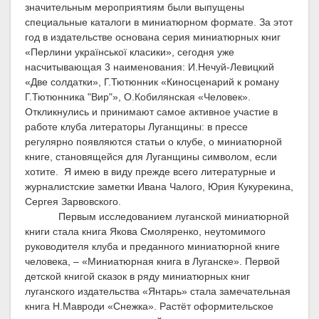
значительным мероприятиям были выпущены
специальные
каталоги в миниатюрном формате. За этот
год в издательстве основана серия миниатюрных книг
«Перлини української класики», сегодня уже
насчитывающая 3 наименования: И.Нечуй-Левицкий
«Две солдатки», Г.Тютюнник
«Киносценарий к роману
Г.Тютюнника
"
Вир
"
», О.Кобилянская «Человек».
Откликнулись и принимают самое активное участие в
работе клуба литераторы Луганщины: в прессе
регулярно появляются статьи о клубе, о миниатюрной
книге, становящейся для Луганщины символом, если
хотите.
Я имею в виду прежде всего литературные и
журналистские заметки Ивана Чалого, Юрия Кукурекина,
Сергея Зарвовского.
Первым исследованием луганской миниатюрной
книги стала книга Якова Смоляренко, неутомимого
руководителя клуба и преданного миниатюрной книге
человека, – «Миниатюрная книга в Луганске». Первой
детской книгой сказок в ряду миниатюрных книг
луганского издательства «Янтарь» стала замечательная
книга Н.Мавроди «Снежка». Растёт оформительское