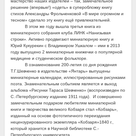
мастерство наших издателей – так, замечательное
решение (впервые!) «одеть» в суперобложку книгу
стихов Александры Фрольченковой «В мире огромном и
тесном» сделало эту книгу ещё привлекательней.
В этом же году вышла третья книга из
миниатюрного собрания клуба ЛИНК «Нанизывая
строки». Активно продвигают миниатюрную книгу и
Юрий Кукурекин с Владимиром Ушкалом – ими в 2013
году выпущено 2 миниатюрные книжечки о популярной
медицине и студенческом фольклоре.
В ознаменование 200-летия со дня рождения
Т.Г.Шевченко в издательстве «Янтарь» выпущены
миниатюрные календари, иллюстрированные рисунками
поэта. Знаменательным событием является и выход
альбома «Рисунки Тараса Шевченко» (воспроизведен по
С.-Петербургскому изданию 1911 года).
И совершенно
замечательным подарком любителям миниатюрной
книги и творчества великого Кобзаря стал «Кобзарь»,
изданный на основе ф
ототипичного переиздания
нецензурированного экземпляра «Кобзаря»1840 г.,
который хранится в Научной библиотеке С.-
Петербургского университета.