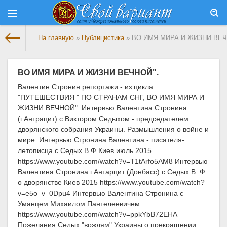
На главную
»
Публицистика
» ВО ИМЯ МИРА И ЖИЗНИ ВЕЧ
ВО ИМЯ МИРА И ЖИЗНИ ВЕЧНОЙ".
Валентин Стронин репортажи - из цикла
"ПУТЕШЕСТВИЯ " ПО СТРАНАМ СНГ, ВО ИМЯ МИРА И
ЖИЗНИ ВЕЧНОЙ". Интервью Валентина Стронина
(г.Антрацит) с Виктором Седыхом - председателем
дворянского собрания Украины. Размышления о войне и
мире. Интервью Стронина Валентина - писателя-
летописца с Седых В Ф Киев июль 2015
https://www.youtube.com/watch?v=T1tArfo5AM8 Интервью
Валентина Стронина г.Антарцит (Донбасс) с Седых В. Ф.
о дворянстве Киев 2015 https://www.youtube.com/watch?
v=e5o_v_0Dpu4 Интервью Валентина Стронина с
Уманцем Михаилом Пантелеевичем
https://www.youtube.com/watch?v=ppkYbB72EHA
Пожелания Седых "вождям" Украины о прекращении