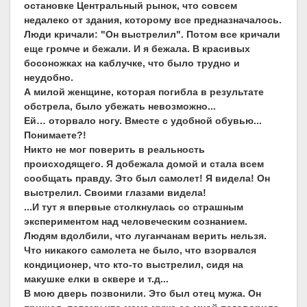
остановке Центральный рынок, что совсем
недалеко от здания, которому все предназначалось.
Люди кричали: "Он выстрелил". Потом все кричали
еще громче и бежали. И я бежала. В красивых
босоножках на каблучке, что было трудно и
неудобно.
А милой женщине, которая погибла в результате
обстрела, было убежать невозможно...
Ей
…
оторвало ногу. Вместе с удобной обувью...
Понимаете?!
Никто не мог поверить в реальность
происходящего. Я добежала домой и стала всем
сообщать правду. Это был самолет! Я видела! Он
выстрелил. Своими глазами видела!
...И тут я впервые столкнулась со страшным
экспериментом над человеческим сознанием.
Людям вдолбили, что луганчанам верить нельзя.
Что никакого самолета не было, что взорвался
кондиционер, что кто-то выстрелил, сидя на
макушке елки в сквере и т.д...
В мою дверь позвонили. Это был отец мужа. Он