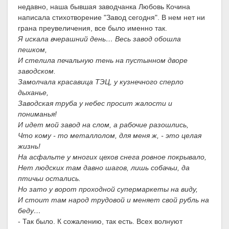
недавно, наша бывшая заводчанка Любовь Кочина
написала стихотворение "Завод сегодня". В нем нет ни
грана преувеличения, все было именно так.
Я искала вчерашний день… Весь завод обошла
пешком,
И стелила печальную тень на пустынном дворе
заводском.
Замолчала красавица ТЭЦ, у кузнечного сперло
дыханье,
Заводская труба у небес просит жалости и
пониманья!
И идет мой завод на слом, а рабочие разошлись,
Что кому - то металлолом, для меня ж, - это целая
жизнь!
На асфальте у многих цехов снега ровное покрывало,
Нет людских там давно шагов, лишь собачьи, да
птичьи остались.
Но зато у ворот проходной супермаркеты на виду,
И стоит там народ трудовой и меняет свой рубль на
беду…
- Так было. К сожалению, так есть. Всех волнуют