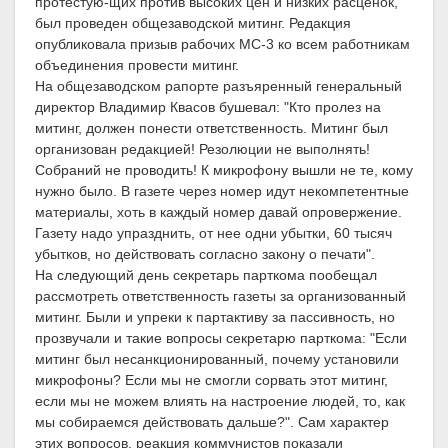
протестую-щих против высоких цен и низких расценок,
был проведен общезаводской митинг. Редакция
опубликовала призыв рабочих МС-3 ко всем работникам
объединения провести митинг.
На общезаводском рапорте разъяренный генеральный
директор Владимир Квасов бушевал: "Кто пролез на
митинг, должен понести ответственность. Митинг был
организован редакцией! Резолюции не выполнять!
Собраний не проводить! К микрофону вышли не те, кому
нужно было. В газете через номер идут некомпетентные
материалы, хоть в каждый номер давай опровержение.
Газету надо упразднить, от нее одни убытки, 60 тысяч
убытков, но действовать согласно закону о печати".
На следующий день секретарь парткома пообещал
рассмотреть ответственность газеты за организованный
митинг. Были и упреки к партактиву за пассивность, но
прозвучали и такие вопросы секретарю парткома: "Если
митинг был несанкционированный, почему установили
микрофоны? Если мы не смогли сорвать этот митинг,
если мы не можем влиять на настроение людей, то, как
мы собираемся действовать дальше?". Сам характер
этих вопросов, реакция коммунистов показали