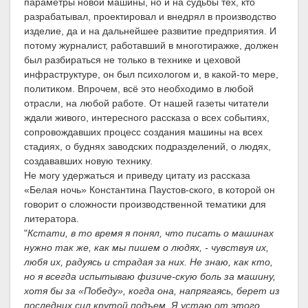
параметры новой машины, но и на судьбы тех, кто
разрабатывал, проектировал и внедрял в производство
изделие, да и на дальнейшее развитие предприятия. И
потому журналист, работавший в многотиражке, должен
был разбираться не только в технике и цеховой
инфраструктуре, он был психологом и, в какой-то мере,
политиком. Впрочем, всё это необходимо в любой
отрасли, на любой работе. От нашей газеты читатели
ждали живого, интересного рассказа о всех событиях,
сопровождавших процесс создания машины на всех
стадиях, о буднях заводских подразделений, о людях,
создававших новую технику.
Не могу удержаться и приведу цитату из рассказа
«Белая ночь» Константина Паустов-ского, в которой он
говорит о сложности производственной тематики для
литератора.
"
Кстати, в то время я понял, что писать о машинах
нужно так же, как мы пишем о людях, - чувствуя их,
любя их, радуясь и страдая за них. Не знаю, как кто,
но я всегда испытываю физиче-скую боль за машину,
хотя бы за «Победу», когда она, напрягаясь, берет из
последних сил крутой подъем. Я устаю от этого,