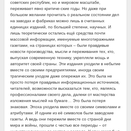
советских республик, но и мировом масштабе,
переживает явно критиче-ские годы. Но даже при
большом желании прочитать о реальном состоянии дел
на заводах и фабриках можно лишь в считанных
единицах изданий, по большей степени, научных. И
лишь теоретически остались ещё средства почти
массовой информации, именуемые многотиражными
газетами, на страницах которых – были правдивые
новости производства, мысли и переживания тех, кто,
выпуская современную технику, укрепляли мощь и
авторитет своей страны. Эти издания уходили в небытие
вместе со своими предприятиями, иногда своим
трагическим уходом даже опережая их. Это была не
просто потеря правдивых информационных источников,
читателей, возможности высказаться тем, кто, являясь
профессионалами своего дела, далеки от мастерства
изложения мыслей на бумаге… Это была потеря
знаковая. Эпоха уходила вместе со своими символами и
атрибутами. И одним из её символов были заводские
газеты. А ведь они пережили вместе со страной дни
мира и войны, прошли с честью все периоды – от