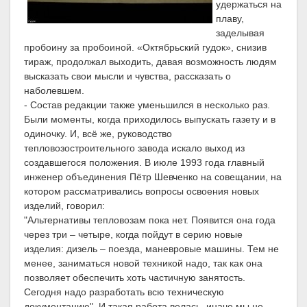
удержаться на
плаву,
заделывая
пробоину за пробоиной. «Октябрьский гудок», снизив
тираж, продолжал выходить, давая возможность людям
высказать свои мысли и чувства, рассказать о
наболевшем.
- Состав редакции также уменьшился в несколько раз.
Были моменты, когда приходилось выпускать газету и в
одиночку. И, всё же, руководство
тепловозостроительного завода искало выход из
создавшегося положения. В июле 1993 года главный
инженер объединения Пётр Шевченко на совещании, на
котором рассматривались вопросы освоения новых
изделий, говорил:
"Альтернативы тепловозам пока нет. Появится она года
через три – четыре, когда пойдут в серию новые
изделия: дизель – поезда, маневровые машины. Тем не
менее, заниматься новой техникой надо, так как она
позволяет обеспечить хоть частичную занятость.
Сегодня надо разработать всю техническую
документацию". И такая работа велась, иначе мы не