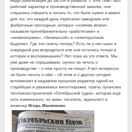
индустриализации до застоя и развала. У этих газет был
рабочий характер и производственная закалка, они
старались говорить и писать то, что было нужно и важно
для тех, кто каждый день пересекал заводские или
фабричные проходные, которых «хозяева жизни»
называли пренебрежительно «работягами» и
«инженеграми», «биомассой» и «электоратным
быдлом». Где эти газеты теперь? Есть ли у них шанс в
очередной раз возродиться или они остались только в
истории и воспоминаниях? Нет пока на это ответа. Мы
уже даже не спрашиваем, скучно ли читать о
производстве – о нем просто не пишут. А вот интересно
ли было писать о нём – об этом и о другом сегодня
вспоминает в недавнем прошлом редактор одной из
старейших и уважаемых многотиражек, газеты луганских
тепловозостроителей «Октябрьский гудок», которая ещё
хоть номинально, но жива, писатель, журналист и
инженер
Игорь Масюченко
.