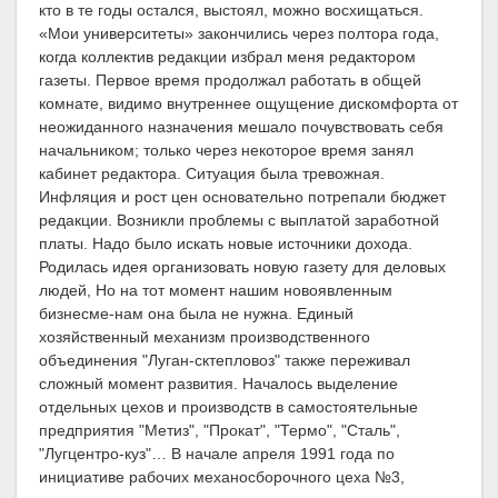
кто в те годы остался, выстоял, можно восхищаться.
«Мои университеты» закончились через полтора года,
когда коллектив редакции избрал меня редактором
газеты. Первое время продолжал работать в общей
комнате, видимо внутреннее ощущение дискомфорта от
неожиданного назначения мешало почувствовать себя
начальником; только через некоторое время занял
кабинет редактора. Ситуация была тревожная.
Инфляция и рост цен основательно потрепали бюджет
редакции. Возникли проблемы с выплатой заработной
платы. Надо было искать новые источники дохода.
Родилась идея организовать новую газету для деловых
людей, Но на тот момент нашим новоявленным
бизнесме-нам она была не нужна. Единый
хозяйственный механизм производственного
объединения "Луган-сктепловоз" также переживал
сложный момент развития. Началось выделение
отдельных цехов и производств в самостоятельные
предприятия "Метиз", "Прокат", "Термо", "Сталь",
"Лугцентро-куз"… В начале апреля 1991 года по
инициативе рабочих механосборочного цеха №3,