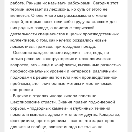
работе. Раньше их называли рабко-рами. Сегодня этот
термин исчезает из лексикона, но суть от этого не
меняется. Очень много мы рассказывали о жизни
людей, которые посвятили себя труду на ставшем для
них родным заводе, о поистине творческой
деятельности специалистов и целых производственных
коллективов, о том, как нелегко рождались новые
локомотивы, трамваи, пригородные поезда.
- Освоение каждого нового изделия – это, ведь, не
только решение конструкторских и технологических
вопросов, это – ещё и конфликты, вызванные разностью
профессиональных уровней и интересов, различными
подходами к решению той или иной производственной
проблемы, это - личностные мотивы и местнические
настроения…
- В цехах и отделах иногда кипели поистине
шекспировские страсти. Знания правил подко-верной
борьбы, «подводных камней» и глубинных течений
помогали выплыть одним и «топили» других. Коварство,
фаворитизм, протекционизм – все то, что характерно
для жизни вообще, влияют иногда не только на