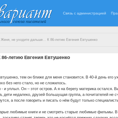
Связь с администрацией
Пра
 Женя, не уходите дальше… К 86-летию Евгения Евтушенко
 86-летию Евгения Евтушенко
тушенко, тем он ближе для меня становится. В 40-й день его ух
хо без него стало, но не сложилось.
- и уплыл. Он – этот остров. А я на берегу материка остался. В
 дети недалеко, друзей большущая группа, а почитателей не с
тся, а после говорить и писать о нём будут только специалист
тарые любимые книги и не смотреть старые любимые фильмы. В
 тоскливо станет, теперь это не коснётся прежних сладких асс