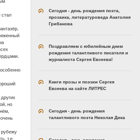
вым
Сегодня - день рождения поэта,
и стал
прозаика, литературоведа Анатолия
Грибанова
антазёр,
аряженный
на
Поздравляем с юбилейным днем
всех
рождения талантливого писателя и
сердцами.
журналиста Сергея Евсеева!
 особенно
Книги прозы и поэзии Сергея
хороший
Евсеева на сайте ЛИТРЕС
 других
ой, но
Сегодня - день рождения
нём,
талантливого поэта Николая Дика
 очень
к рубежу
ь, т.е.
Сегодня - день рождения