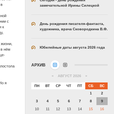
 в
замечательной Ирины Силецкой
жной
нии с
День рождения писателя-фантаста,
и к
художника, врача Сковородкина В.Ф.
у,
 жизни,
Юбилейные даты августа 2026 года
 в нём
це-
АРХИВ
апостола
«
АВГУСТ 2026 »
Но я
ПН
ВТ
СР
ЧТ
ПТ
СБ
ВС
1
2
3
4
5
6
7
8
9
10
11
12
13
14
15
16