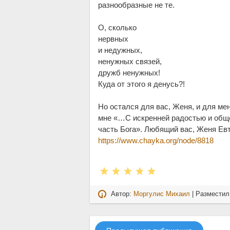
разнообразные не те.
О, сколько
нервных
и недужных,
ненужных связей,
дружб ненужных!
Куда от этого я денусь?!
Но остался для вас, Женя, и для мен
мне «…С искренней радостью и общей
часть Бога». Любящий вас, Женя Ев
https://www.chayka.org/node/8818
Автор:
Моргулис Михаил
| Размести