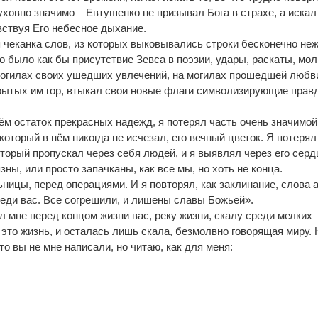
уховно значимо – Евтушенко не призывал Бога в страхе, а искал
вствуя Его небесное дыхание.
я чеканка слов, из которых выковывались строки бесконечно не
о было как бы присутствие Зевса в поэзии, удары, раскаты, мол
могилах своих ушедших увлечений, на могилах прошедшей любв
ытых им гор, втыкал свои новые флаги символизирующие правд
нём остаток прекрасных надежд, я потерял часть очень значимой
который в нём никогда не исчезал, его вечный цветок. Я потерял
торый пропускал через себя людей, и я выявлял через его серд
зны, или просто запачканы, как все мы, но хоть не конца.
ьницы, перед операциями. И я повторял, как заклинание, слова 
реди вас. Все согрешили, и лишены славы Божьей».
 мне перед концом жизни вас, реку жизни, скалу среди мелких
– это жизнь, и осталась лишь скала, безмолвно говорящая миру. 
о вы не мне написали, но читаю, как для меня: