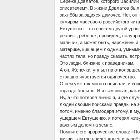
Серёжа Довлатов, которого Василий
описателем». В жизни Довлатов был 
захлёбывающихся дамочек. Нет, он п
кумиром массового российского чита
Евтушенко - это совсем другой уров
реалист, ребёнок, провидец, полупр
мальчик, а может быть, наряжённый 
материке, кишащем людьми, умными,
частях тела, но правду сказать, вст
Это люди, близкие к праведникам.
А он, Женечка, уплыл на отколовшемс
страшно чувствуется одиночество.
О нём уже так много написали, и хо
гораздо больше. И я сам писал, как 
Ну, а что потерял лично я, и где с
людей своими поисками правды на з
потом, именно благодаря этому, в му
ушедшем Евтушенко, я потерял живу
важным делом на земле.
Помните его пророческие слова: «По
жизни, там где придёт конец и начнёт