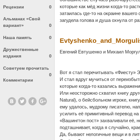
которые как мёд жизни когда-то ра
Рецензии
0
затаилась где-то на окраине вашего 
Альманах «Свой
загудела голова и душа охнула от ра
вариант»
0
Наша память
0
Evtyshenko_and_Morguli
Дружественные
Евгений Евтушенко и Михаил Моргу
издания
0
Советуем прочитать
Вот я стал перечитывать «Фиесту» Э
0
И стал вдруг мучиться от переизбы
Комментарии
которые когда-то казались выражени
Или неосторожно схватил книгу дру
Natural), о бейсбольном игроке, кни
ему удалось, мудрому писателю, нап
усилить её примитивный перевод на 
«Вашингтон пост» захваливали её, но
подташнивает, когда я случайно, крае
Да, бывают нелогичные вещи и в лит