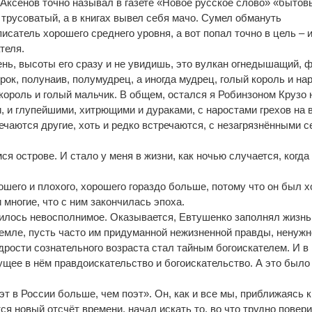
 Аксёнов точно называл в газете «Новое русское слово» «быто
трусоватый, а в книгах вывел себя мачо. Сумел обмануть
исатель хорошего среднего уровня, а вот попал точно в цель – 
теля.
ень, высоты его сразу и не увидишь, это вулкан огнедышащий, ф
орок, полунаив, полумудрец, а иногда мудрец, голый король и н
король и голый мальчик. В общем, остался я Робинзоном Крузо 
 и глупейшими, хитрющими и дураками, с наростами грехов на 
речаются другие, хоть и редко встречаются, с незагрязнёнными 
я острове. И стало у меня в жизни, как ночью случается, когда
рошего и плохого, хорошего гораздо больше, потому что он был 
и многие, что с ним закончилась эпоха.
лучилось невосполнимое. Оказывается, Евтушенко заполнял жизнь
емле, пусть часто им придуманной нежизненной правды, ненужн
дрости сознательного возраста стал тайным богоискателем. И в 
щее в нём правдоискательство и богоискательство. А это было
эт в России больше, чем поэт». Он, как и все мы, приближаясь 
ся новый отсчёт времени, начал искать то, во что трудно поверит