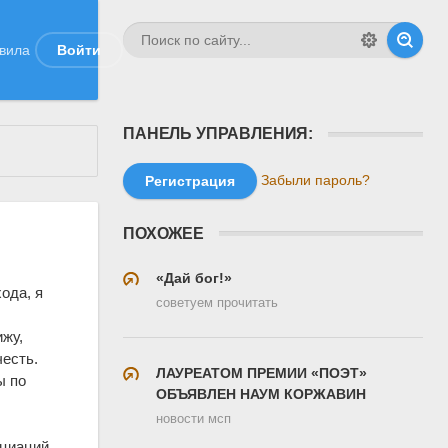
вила
Войти
ПАНЕЛЬ УПРАВЛЕНИЯ:
Забыли пароль?
Регистрация
ПОХОЖЕЕ
«Дай бог!»
ода, я
советуем прочитать
ижу,
честь.
ЛАУРЕАТОМ ПРЕМИИ «ПОЭТ»
ы по
ОБЪЯВЛЕН НАУМ КОРЖАВИН
новости мсп
оциаций,