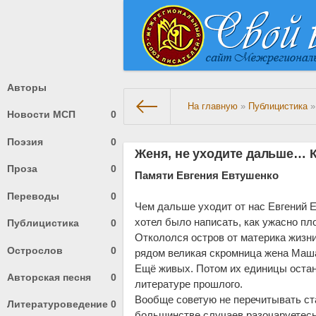
Авторы
На главную
»
Публицистика
»
Новости МСП
0
Поэзия
0
Женя, не уходите дальше… К
Проза
0
Памяти Евгения Евтушенко
Переводы
0
Чем дальше уходит от нас Евгений Ев
хотел было написать, как ужасно пло
Публицистика
0
Откололся остров от материка жизни 
Острослов
0
рядом великая скромница жена Маша,
Ещё живых. Потом их единицы остану
Авторская песня
0
литературе прошлого.
Вообще советую не перечитывать с
Литературоведение
0
большинстве случаев разочаруетесь,