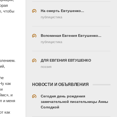
орая
На смерть Евтушенко...
е, чтобы
публицистика
Вспоминая Евгения Евтушенко...
публицистика
ДЛЯ ЕВГЕНИЯ ЕВТУШЕНКО
олением.
ий,
поэзия
he
Ну как
НОВОСТИ И ОБЪЯВЛЕНИЯ
ли
ймс», и
Сегодня день рождения
л и меня
замечательной писательницы Анны
Солодкой
от как