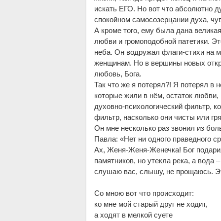
искать ЕГО. Но вот что абсолютно д
спокойном самосозерцании духа, чу
А кроме того, ему была дана велика
любви и громоподобной патетики. Эт
неба. Он водружал флаги-стихи на 
женщинам. Но в вершины новых откр
любовь, Бога.
Так что же я потерял?! Я потерял в 
которые жили в нём, остаток любви, 
духовно-психологический фильтр, ко
фильтр, насколько они чисты или гря
Он мне несколько раз звонил из бол
Павла: «Нет ни одного праведного с
Ах, Женя-Женя-Женечка! Бог подарил
памятников, но утекла река, а вода 
слушаю вас, слышу, не прощаюсь. Эт
Со мною вот что происходит:
ко мне мой старый друг не ходит,
а ходят в мелкой суете