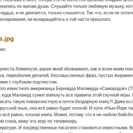
стекались по жилам души. Слушайте только любимую музыку, кот
сердца, и не двигается, только слышится. Так что, если не хотит
зочарования, не возвращайтесь к той части прошлого.
s.jpg
лис
рнеста Хемингуэя, ранее мной обожаемого, как и всем моим пок
тка, переобилия деталей, бессмысленных фраз, пустых выражен
ями с глубоким подтекстом.
гого известного американца Бернарда Маламуда «Самородок» (T
гу, куда Маламуд сумел впихнуть все правила этой скучной игры. 
исать такую поверхностную и почти бездарную книгу?! Даже ес
русский язык, она всё равно будет плохой. И хотя «Нью-Йорк та
 всё равно, плохая книга. Может, потому что я не люблю бейсбо
м глаза, вижу эту игру по телевизору.
ературе. И посредственные писатели становятся известными. В