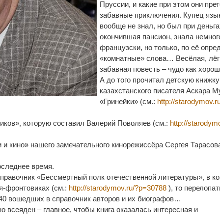
Пруссии, и какие при этом они пре
забавные приключения. Купец язы
вообще не знал, но был при деньга
окончившая пансион, знала немног
французски, но только, по её опре
«комнатные» слова… Весёлая, лёг
забавная повесть – чудо как хорош
А до того прочитал детскую книжку
казахстанского писателя Аскара М
«Гринейки» (см.:
http://starodymov.r
ков», которую составил Валерий Поволяев (см.:
http://starodym
и и кино» нашего замечательного кинорежиссёра Сергея Тарасов
оследнее время.
справочник «Бессмертный полк отечественной литературы», в к
я-фронтовиках (см.:
http://starodymov.ru/?p=30788
), то перелопа
40 вошедших в справочник авторов и их биографов…
о всеяден – главное, чтобы книга оказалась интересная и