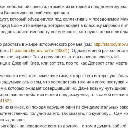
жет небольшой повести, отрывок из которой я предложил журна
ия Владимировна любезно приняла.
 дуэт, который объединился под коллективным псевдонимом Мак
 город Ехо – это шедевр, который войдёт в классику мировой ли
редоставляют именно ту возможность, которую я ценю в литера
ю работать в жанре исторического романа (см.:
http://starodymov.
(см.:
http://starodymov.ru/?p=23334
). Однако ж иной раз хочется 
онькое, игривое. Так и получается, что я написал повесть из
ца в Древний Киев, или вот эта, про то, как Доперст стал жертв
человека имеются некие пунктики, которые его интересуют боль
о задумываюсь о том, что последствия того или иного поступка 
ми, которых ожидает совершивший их. Даже возьму чуть шире: 
дого нашего действия если и предсказуемы, то в самой незнач
=4152
)
й из книжек, он походя нарушил один из фундаментальных зак
ответственно, получил за это, так сказать, по кумполу… Сам ко
зить дальше.
тью обрёк на неведомое кого-то другого – о том и думать забыл!