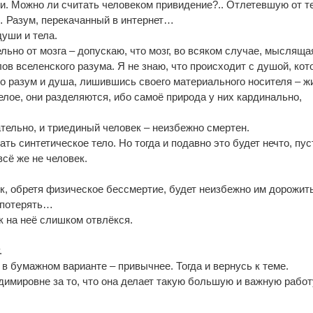
. Можно ли считать человеком привидение?.. Отлетевшую от т
 Разум, перекачанный в интернет…
души и тела.
льно от мозга – допускаю, что мозг, во всяком случае, мысляща
ов вселенского разума. Я не знаю, что происходит с душой, кот
что разум и душа, лишившись своего материального носителя – ж
елое, они разделяются, ибо самоё природа у них кардинально,
тельно, и триединый человек – неизбежно смертен.
ать синтетическое тело. Но тогда и подавно это будет нечто, пус
всё же не человек.
ек, обретя физическое бессмертие, будет неизбежно им дорожить
о потерять…
ак на неё слишком отвлёкся.
.
в бумажном варианте – привычнее. Тогда и вернусь к теме.
димировне за то, что она делает такую большую и важную работ