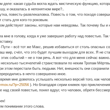
м деле: какая судьба могла ждать мистическую функцию, котор
шу, и оказалась в непонятном мире?..
утка, повесть-развлекаловка. Повесть о том, что походя совер
 стать для кого-то роковым.
ором действуют законы, которые нам неведомы. Так почему бы и 
а мне в голову, когда я уже завершил работу над повестью. Так 
вставку.
 Пути – всё тот же Макс, решив избавиться от столь опасных с
аш мир, счёл, что это будет лучшим выходом для всех. Я не ст
этих событий – не о том речь. А вот что для меня сейчас важно
, несколько тысячелетий странствовали по неким Тропам Мёртвы
ри этом перестали быть людьми. Нет, внешность они сохранили
ереродились в нечто совершенно иное.
 время мне довелось услышать несколько версий того, как чело
odymov.ru/?p=25056
). Но благодаря серии книжек про приключения
е над своей повестью, понял вдруг, что человек, обретя бессмер
ек!
м понимании этого слова.