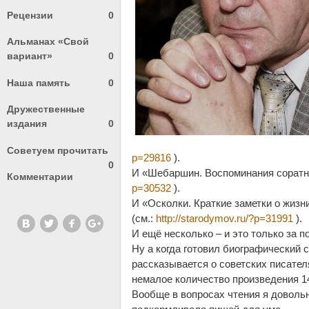
Рецензии
0
Альманах «Свой
вариант»
0
Наша память
0
Дружественные
издания
0
Советуем прочитать
p=29816
).
0
И «Шебаршин. Воспоминания соратни
Комментарии
p=30532
).
И «Осколки. Краткие заметки о жизн
(см.:
http://starodymov.ru/?p=31991
).
И ещё несколько – и это только за п
Ну а когда готовил биографический 
рассказывается о советских писател
немалое количество произведения 1
Вообще в вопросах чтения я довольн