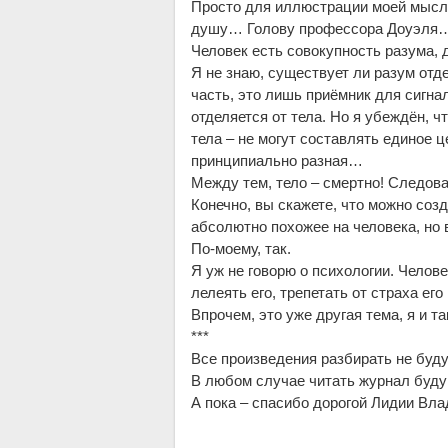
Просто для иллюстрации моей мысли
душу… Голову профессора Доуэля…
Человек есть совокупность разума, 
Я не знаю, существует ли разум отде
часть, это лишь приёмник для сигнал
отделяется от тела. Но я убеждён, 
тела – не могут составлять единое ц
принципиально разная…
Между тем, тело – смертно! Следова
Конечно, вы скажете, что можно созд
абсолютно похожее на человека, но 
По-моему, так.
Я уж не говорю о психологии. Челов
лелеять его, трепетать от страха ег
Впрочем, это уже другая тема, я и т
***
Все произведения разбирать не буду
В любом случае читать журнал буду 
А пока – спасибо дорогой Лидии Вла