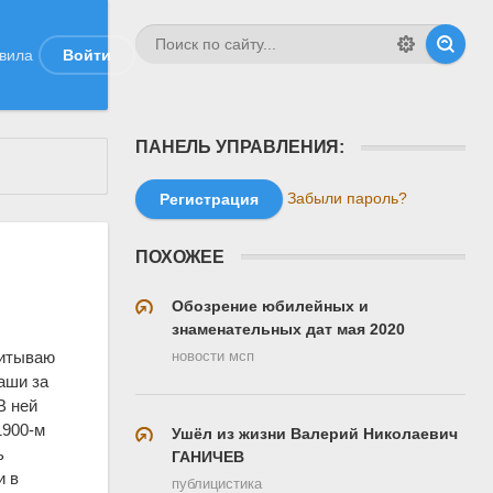
вила
Войти
ПАНЕЛЬ УПРАВЛЕНИЯ:
Забыли пароль?
Регистрация
ПОХОЖЕЕ
Обозрение юбилейных и
знаменательных дат мая 2020
читываю
новости мсп
аши за
В ней
1900-м
Ушёл из жизни Валерий Николаевич
ь
ГАНИЧЕВ
и в
публицистика