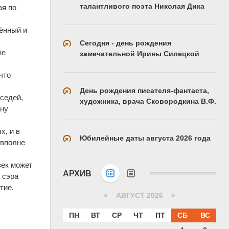
талантливого поэта Николая Дика
ая по
шённый и
Сегодня - день рождения
не
замечательной Ирины Силецкой
что
День рождения писателя-фантаста,
оседей,
художника, врача Сковородкина В.Ф.
ану
.
х, и в
Юбилейные даты августа 2026 года
 вполне
век может
АРХИВ
 сэра
тие,
«
АВГУСТ 2026 »
ПН
ВТ
СР
ЧТ
ПТ
СБ
ВС