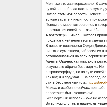
Меня же это заинтересовало. В само
чужой воле обрела плоть, разум и ду
Вот об этом моя повесть. Повесть-ш
вскоре забытый нами поступок может
Повесть о мире, которого нет, в кот
порезвиться своей фантазией?..
А вот теперь – мысль, которая пришл
придётся к ней вернуться и сделать 
В повести появляется Орден Долгого
ничтоже сумняшеся, забросил их в н
останавливаться на всех перипетиях 
Адепты Ордена, как описано в книге
результате обрели бессмертие. Но п
антропоморфную, но по сути своей п
Так вот, я и подумал… За последнее
стать бессмертным (см.:
http://star
Макса, и особенно сейчас, при работ
перестанет быть человеком!
Бессмертный человек – уже не челов
Во всяком случае, в нашем, нынешне