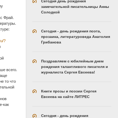
Сегодня день рождения
лу
замечательной писательницы Анны
Солодкой
с Фрай.
тературы.
туре:
Сегодня - день рождения поэта,
прозаика, литературоведа Анатолия
ru/?
Грибанова
и
ой
Поздравляем с юбилейным днем
рождения талантливого писателя и
ше всего.
журналиста Сергея Евсеева!
чаще
не то что
ительной
Книги прозы и поэзии Сергея
Евсеева на сайте ЛИТРЕС
онов
е-как
Сегодня - день рождения