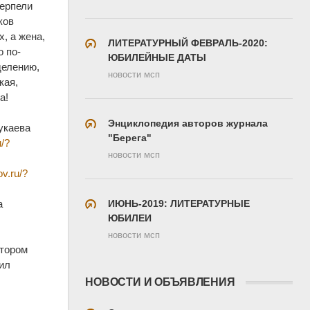
терпели
ков
х, а жена,
ЛИТЕРАТУРНЫЙ ФЕВРАЛЬ-2020:
о по-
ЮБИЛЕЙНЫЕ ДАТЫ
делению,
новости мсп
кая,
а!
Энциклопедия авторов журнала
укаева
"Берега"
u/?
новости мсп
ov.ru/?
ИЮНЬ-2019: ЛИТЕРАТУРНЫЕ
а
ЮБИЛЕИ
новости мсп
отором
тил
НОВОСТИ И ОБЪЯВЛЕНИЯ