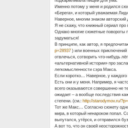
подкармливала пищей для ума.
Именно потому у меня и родился сю
«Берега», и который уважаемая Лид
Наверное, многим знаком авторский
Я не скажу, что книжный сериал про
Однако многие сюжетные повороты п
задуматься!
В принципе, как автор, я предпочита
p=28937
) или военных приключений 
отвлечься, сотворить что-нибудь лёг
«альтернативной истории» про заслан
легкомысленности сэра Макса.
Если коротко… Наверное, у каждого 
Есть они и у меня. Например, я част
всего оказываются совершенно не те
ожидает – а вообще последствия каж
степени. (см.:
http://starodymov.ru/?p
Тот же Макс… Согласно сюжету одно
мира, в который ненароком попал. Со
выпутался, утёрся, и отправился бу
А вот то, что он своей неосторожнос