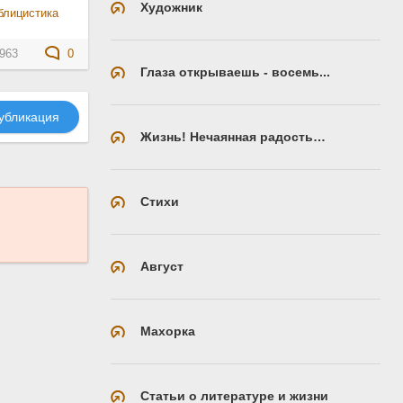
Художник
блицистика
963
0
Глаза открываешь - восемь...
убликация
Жизнь! Нечаянная радость…
Стихи
Август
Махорка
Статьи о литературе и жизни